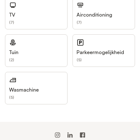
TV
Airconditioning
(
7
)
(
7
)
Tuin
Parkeermogelijkheid
(
2
)
(
5
)
Wasmachine
(
5
)