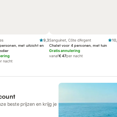
es
9,3
Sanguinet, Côte d’Argent
10
personen, met uitzicht en
Chalet voor 4 personen, met tuin
isdier
Gratis annulering
lering
vanaf
€ 47
per nacht
r nacht
count
ze beste prijzen en krijg je