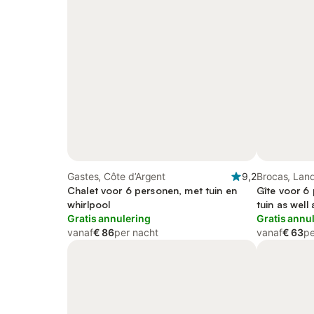
Gastes, Côte d’Argent
9,2
Brocas, Lan
Chalet voor 6 personen, met tuin en
Gîte voor 6 
whirlpool
tuin as well 
Gratis annulering
Gratis annu
vanaf
€ 86
per nacht
vanaf
€ 63
pe