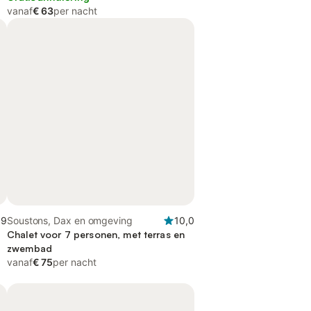
vanaf
€ 63
per nacht
,9
Soustons, Dax en omgeving
10,0
Chalet voor 7 personen, met terras en
zwembad
vanaf
€ 75
per nacht