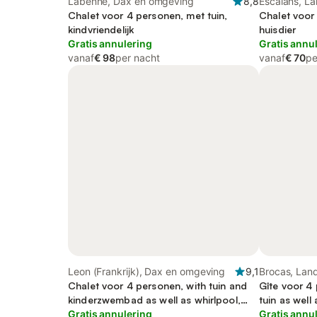
Labenne, Dax en omgeving
8,8
Escalans, L
Chalet voor 4 personen, met tuin,
Chalet voor
kindvriendelijk
huisdier
Gratis annulering
Gratis annu
vanaf
€ 98
per nacht
vanaf
€ 70
pe
Leon (Frankrijk), Dax en omgeving
9,1
Brocas, Lan
Chalet voor 4 personen, with tuin and
Gîte voor 4 
kinderzwembad as well as whirlpool,
tuin as well 
kindvriendelijk
Gratis annulering
Gratis annu