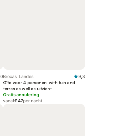
,0
Brocas, Landes
9,3
Gîte voor 4 personen, with tuin and
terras as well as uitzicht
Gratis annulering
vanaf
€ 47
per nacht