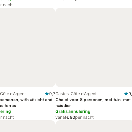
r nacht
 Côte d’Argent
9,7
Gastes, Côte d’Argent
9
personen, with uitzicht and
Chalet voor 8 personen, met tuin, met
as terras
huisdier
lering
Gratis annulering
r nacht
vanaf
€ 90
per nacht