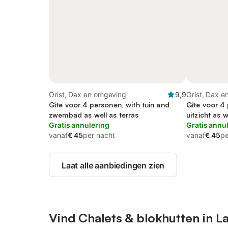
Orist, Dax en omgeving
9,9
Orist, Dax 
Gîte voor 4 personen, with tuin and
Gîte voor 4 
zwembad as well as terras
uitzicht as 
Gratis annulering
Gratis annu
vanaf
€ 45
per nacht
vanaf
€ 45
pe
Laat alle aanbiedingen zien
Vind Chalets & blokhutten in L