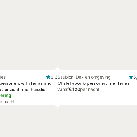
des
9,3
Saubion, Dax en omgeving
8
personen, with terras and
Chalet voor 6 personen, met terras
as uitzicht, met huisdier
vanaf
€ 120
per nacht
lering
r nacht