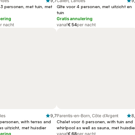
andes
9,7
Callen, Landes
9
 3 personen, met tuin, met
Gîte voor 4 personen, met uitzicht en
tuin
lering
Gratis annulering
r nacht
vanaf
€ 54
per nacht
des
9,7
Parentis-en-Born, Côte d’Argent
8
personen, with terras and
Chalet voor 6 personen, with tuin and
as uitzicht, met huisdier
whirlpool as well as sauna, met huisdie
lering
vanaf
€ 68
per nacht