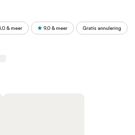
8,0
& meer
9,0
& meer
Gratis annulering