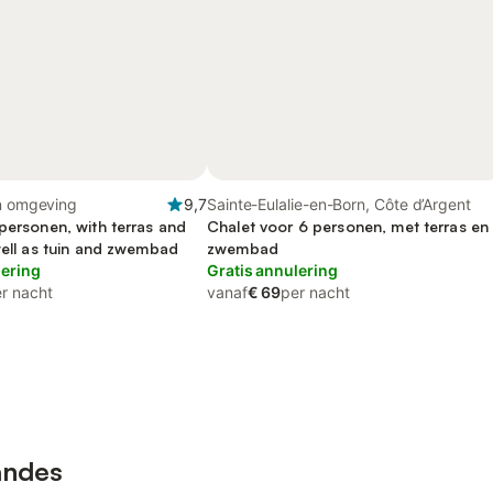
en omgeving
9,7
Sainte-Eulalie-en-Born, Côte d’Argent
personen, with terras and
Chalet voor 6 personen, met terras en
well as tuin and zwembad
zwembad
lering
Gratis annulering
r nacht
vanaf
€ 69
per nacht
andes