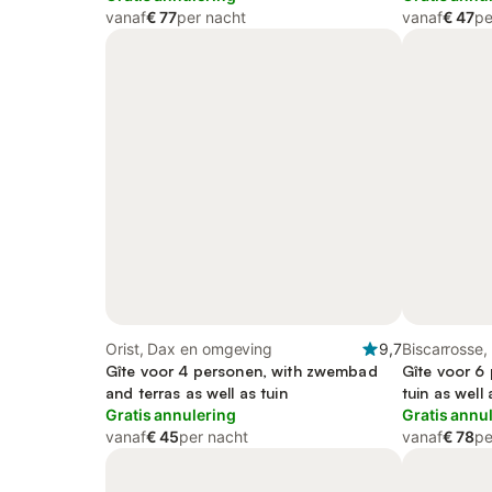
vanaf
€ 77
per nacht
vanaf
€ 47
pe
Orist, Dax en omgeving
9,7
Biscarrosse,
Gîte voor 4 personen, with zwembad
Gîte voor 6 
and terras as well as tuin
tuin as well 
Gratis annulering
Gratis annu
vanaf
€ 45
per nacht
vanaf
€ 78
pe