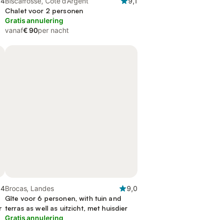
,4
Biscarrosse, Côte d’Argent
9,1
Chalet voor 2 personen
Gratis annulering
vanaf
€ 90
per nacht
,4
Brocas, Landes
9,0
Gîte voor 6 personen, with tuin and
r
terras as well as uitzicht, met huisdier
Gratis annulering