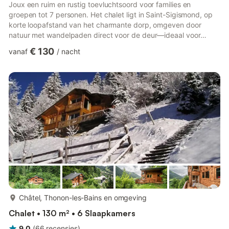
Joux een ruim en rustig toevluchtsoord voor families en
groepen tot 7 personen. Het chalet ligt in Saint-Sigismond, op
korte loopafstand van het charmante dorp, omgeven door
natuur met wandelpaden direct voor de deur—ideaal voor
gezinnen met kinderen en gasten met honden. Het chalet biedt
€ 130
vanaf
/
nacht
110 m² lichte, goed ingedeelde woonruimte op één verdieping,
met een volledig uitgeruste keuken en een groot privéterras,
perfect voor buiten dineren en ontspannen in de berglucht.
Slaapkamers: - Slaapkamer 1: queensize bed - Slaapkamer 2:
quee...
meer...
Châtel, Thonon-les-Bains en omgeving
Chalet • 130 m² • 6 Slaapkamers
9,0
(
66
recensies
)