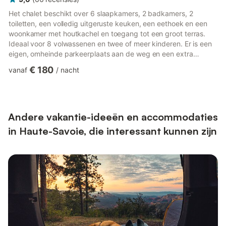
Het chalet beschikt over 6 slaapkamers, 2 badkamers, 2
toiletten, een volledig uitgeruste keuken, een eethoek en een
woonkamer met houtkachel en toegang tot een groot terras.
Ideaal voor 8 volwassenen en twee of meer kinderen. Er is een
eigen, omheinde parkeerplaats aan de weg en een extra
parkeergelegenheid. Het chalet zelf is alleen te voet bereikbaar
€ 180
vanaf
/
nacht
via een trap met 98 houten treden. Op 1200 m hoogte, met de
zuidkant als voorgevel, genieten jullie van uitzicht op de vallei
van Abondance rechts, het dorp Châtel links, omliggende
bergen (2000 m) en op de achtergrond het Zwitserse
gebergte...
Andere vakantie-ideeën en accommodaties
in Haute-Savoie, die interessant kunnen zijn