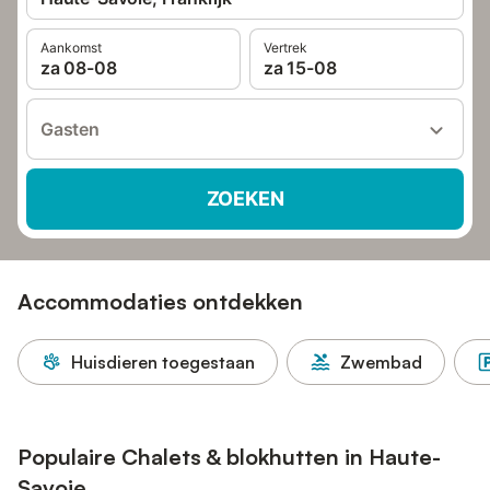
Aankomst
Vertrek
za 08-08
za 15-08
Gasten
ZOEKEN
Accommodaties ontdekken
Huisdieren toegestaan
Zwembad
Populaire Chalets & blokhutten in Haute-
Savoie