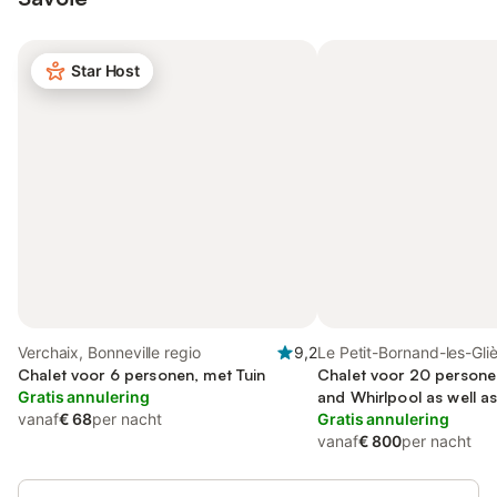
Star Host
Verchaix, Bonneville regio
9,2
Le Petit-Bornand-les-Gliè
Chalet voor 6 personen, met Tuin
Bonneville regio
Chalet voor 20 persone
Gratis annulering
and Whirlpool as well as
vanaf
€ 68
per nacht
Gratis annulering
vanaf
€ 800
per nacht