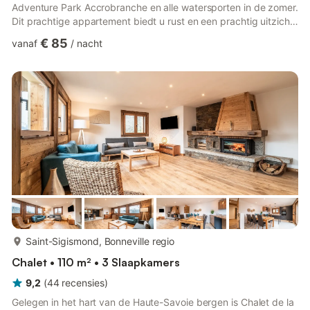
Adventure Park Accrobranche en alle watersporten in de zomer.
Dit prachtige appartement biedt u rust en een prachtig uitzicht
op de bergen, groot schaduwrijk terras. Veel activiteiten zijn
€ 85
vanaf
/
nacht
beschikbaar. In de winter bent u op 3mn (met de auto) van de
skipistes. Langlaufgebied (10mn). Je kunt zelfs langlaufen
vanuit het appartement en rodelen direct naast de deur! ...
Kleine winkels in de buurt. Het appartement g...
meer...
Saint-Sigismond, Bonneville regio
Chalet • 110 m² • 3 Slaapkamers
9,2
(
44
recensies
)
Gelegen in het hart van de Haute-Savoie bergen is Chalet de la