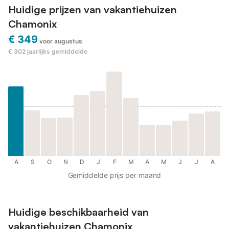
Huidige prijzen van vakantiehuizen
Chamonix
€ 349
voor augustus
€ 302
jaarlijks gemiddelde
A
S
O
N
D
J
F
M
A
M
J
J
A
Gemiddelde prijs per maand
Huidige beschikbaarheid van
vakantiehuizen Chamonix