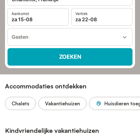
Aankomst
Vertrek
za 15-08
za 22-08
Gasten
ZOEKEN
Accommodaties ontdekken
Chalets
Vakantiehuizen
Huisdieren toe
Kindvriendelijke vakantiehuizen