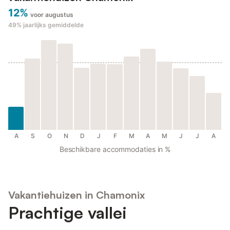
12%
voor augustus
49%
jaarlijks gemiddelde
A
S
O
N
D
J
F
M
A
M
J
J
A
Beschikbare accommodaties in %
Vakantiehuizen in Chamonix
Prachtige vallei