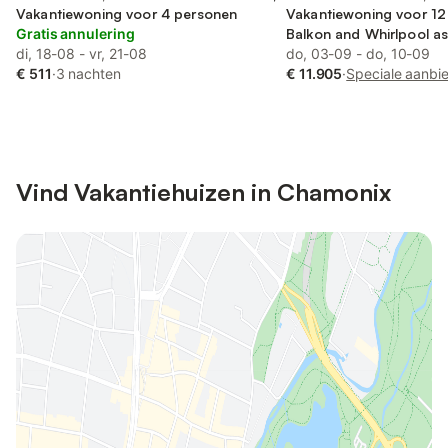
Vakantiewoning voor 4 personen
Vakantiewoning voor 12
Gratis annulering
Balkon and Whirlpool as 
di, 18-08 - vr, 21-08
and Sauna
do, 03-09 - do, 10-09
€ 511
·
3 nachten
€ 11.905
·
Speciale aanbi
Vind Vakantiehuizen in Chamonix