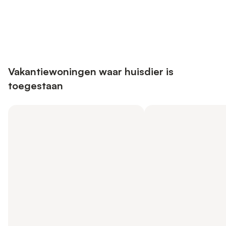
Bespaar tot 10% op veel verblijven
Registreren
met een account.
Vakantiewoningen waar huisdier is
toegestaan