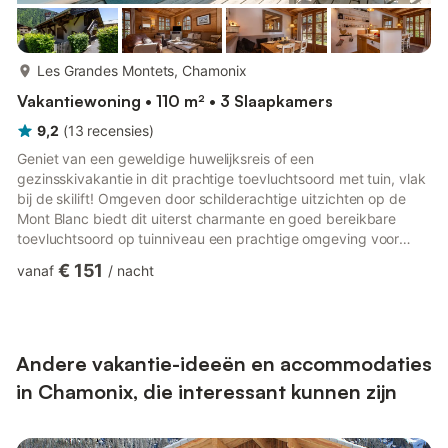
meer...
Les Grandes Montets, Chamonix
Vakantiewoning • 110 m² • 3 Slaapkamers
9,2
(
13
recensies
)
Geniet van een geweldige huwelijksreis of een
gezinsskivakantie in dit prachtige toevluchtsoord met tuin, vlak
bij de skilift! Omgeven door schilderachtige uitzichten op de
Mont Blanc biedt dit uiterst charmante en goed bereikbare
toevluchtsoord op tuinniveau een prachtige omgeving voor
uitstapjes met z’n tweeën en gezinsvakanties, het hele jaar
€ 151
vanaf
/
nacht
door. Het appartement van 110 m² op de begane grond is
ingericht in een schattige Savoyaardse stijl en is zowel modern
als tijdloos. De woonkamer met dubbele oriëntatie heeft een
ontspannen open indeling die overloopt naar de woonkeuken
en het eigen...
Andere vakantie-ideeën en accommodaties
in Chamonix, die interessant kunnen zijn