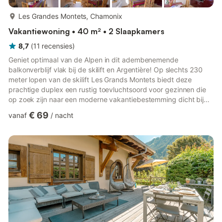
meer...
Les Grandes Montets, Chamonix
Vakantiewoning • 40 m² • 2 Slaapkamers
8,7
(
11
recensies
)
Geniet optimaal van de Alpen in dit adembenemende
balkonverblijf vlak bij de skilift en Argentière! Op slechts 230
meter lopen van de skilift Les Grands Montets biedt deze
prachtige duplex een rustig toevluchtsoord voor gezinnen die
op zoek zijn naar een moderne vakantiebestemming dicht bij
de pistes. Dit zonnige, op het zuiden gelegen toevluchtsoord is
€ 69
vanaf
/
nacht
gemakkelijk bereikbaar met de lift en biedt in alle seizoenen
een uitnodigende sfeer. De gemoderniseerde woonkamer met
spotverlichting biedt een schilderachtige, luchtige ruimte om op
de bank te ontspannen en te genieten van een gezellig sam...