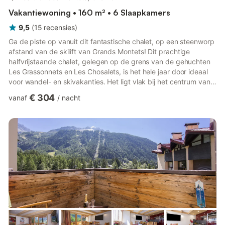
Vakantiewoning • 160 m² • 6 Slaapkamers
9,5
(
15
recensies
)
Ga de piste op vanuit dit fantastische chalet, op een steenworp
afstand van de skilift van Grands Montets! Dit prachtige
halfvrijstaande chalet, gelegen op de grens van de gehuchten
Les Grassonnets en Les Chosalets, is het hele jaar door ideaal
voor wandel- en skivakanties. Het ligt vlak bij het centrum van
Argentière en op 3 minuten rijden van de langlaufloipes, de
€ 304
vanaf
/
nacht
skilift van Grands Montets en op 12 minuten rijden van het
centrum van Chamonix. Dit uitnodigende halfvrijstaande chalet
met drie verdiepingen straalt overal de sfeervolle charme van
een skichalet uit, met zijn gezellige vloerve...