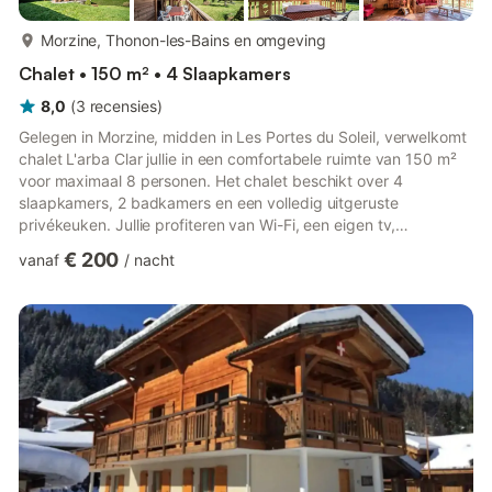
meer...
Morzine, Thonon-les-Bains en omgeving
Chalet • 150 m² • 4 Slaapkamers
8,0
(
3
recensies
)
Gelegen in Morzine, midden in Les Portes du Soleil, verwelkomt
chalet L'arba Clar jullie in een comfortabele ruimte van 150 m²
voor maximaal 8 personen. Het chalet beschikt over 4
slaapkamers, 2 badkamers en een volledig uitgeruste
privékeuken. Jullie profiteren van Wi-Fi, een eigen tv,
wasmachine, droger, koffiezetapparaat met filteroptie en een
€ 200
vanaf
/
nacht
skiruimte voor extra gemak. Voor gezinnen is er een babybedje
en kinderstoel aanwezig. Buiten kunnen jullie ontspannen in de
privétuin, op het overdekte terras of het balkon, allemaal met
prachtig bergzicht. De rustige woonwijk zorgt voor een kalme...