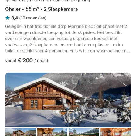
Chalet • 65 m² • 2 Slaapkamers
8,4
(
12
recensies
)
Gelegen in het traditionele dorp Morzine biedt dit chalet met 2
verdiepingen directe toegang tot de skipistes. Het beschikt
over een woonkamer, een volledig uitgeruste keuken met
vaatwasser, 2 slaapkamers en een badkamer plus een extra
toilet, geschikt voor 4 personen. Er is wifi, een wasmachine en
een droger aanwezig. Een babybedje en kinderstoel zijn ook
€ 200
vanaf
/
nacht
beschikbaar. Het grote pluspunt van deze accommodatie is de
privé buitenruimte met tuin, open terras, balkon en barbecue.
Een gratis pendelbus brengt jullie naar de skiliften en het
centrum ligt op 200 m afstand. Het sportcentrum bevindt ...