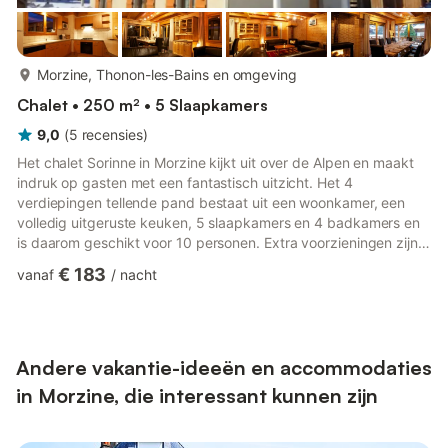
meer...
Morzine, Thonon-les-Bains en omgeving
Chalet • 250 m² • 5 Slaapkamers
9,0
(
5
recensies
)
Het chalet Sorinne in Morzine kijkt uit over de Alpen en maakt
indruk op gasten met een fantastisch uitzicht. Het 4
verdiepingen tellende pand bestaat uit een woonkamer, een
volledig uitgeruste keuken, 5 slaapkamers en 4 badkamers en
is daarom geschikt voor 10 personen. Extra voorzieningen zijn
Wi-Fi, een tv, een wasmachine, een droger en een
€ 183
vanaf
/
nacht
spelcomputer. Verder is er een privésauna beschikbaar op het
terrein. Een kinderstoel is ook beschikbaar. Deze accommodatie
biedt niet: airconditioning. Deze vakantiewoning biedt een
eigen buitenruimte met een tuin, een overdekt terras, een
balkon en e...
Andere vakantie-ideeën en accommodaties
in Morzine, die interessant kunnen zijn