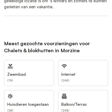
geweldige locatie is om 's winters en zomers te kunnen
genieten van een vakantie.
Meest gezochte voorzieningen voor
Chalets & blokhutten in Morzine
Zwembad
Internet
(
19
)
(
246
)
Huisdieren toegestaan
Balkon/Terras
(
58
)
(
248
)