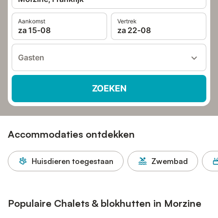
Aankomst
Vertrek
za 15-08
za 22-08
Gasten
ZOEKEN
Accommodaties ontdekken
Huisdieren toegestaan
Zwembad
Populaire Chalets & blokhutten in Morzine