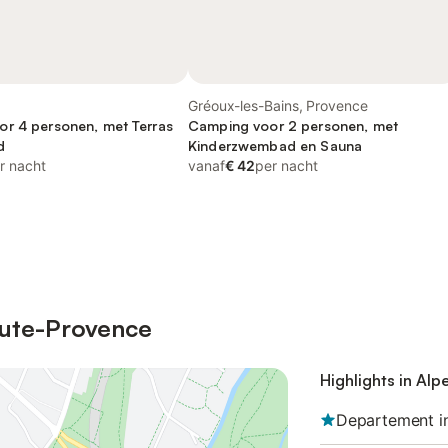
Gréoux-les-Bains, Provence
r 4 personen, met Terras
Camping voor 2 personen, met
d
Kinderzwembad en Sauna
r nacht
vanaf
€ 42
per nacht
aute-Provence
Highlights in Al
Departement in