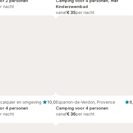
or 2 personen
Camping voor 4 personen, met
r nacht
Kinderzwembad
vanaf
€ 35
per nacht
rcalquier en omgeving
10,0
Esparron-de-Verdon, Provence
8
or 4 personen
Camping voor 4 personen
r nacht
vanaf
€ 36
per nacht