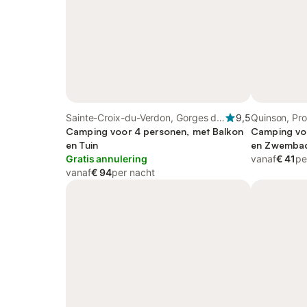
Sainte-Croix-du-Verdon, Gorges du
9,5
Quinson, Pr
Verdon
Camping voor 4 personen, met Balkon
Camping voo
en Tuin
en Zwemba
Gratis annulering
vanaf
€ 41
pe
vanaf
€ 94
per nacht