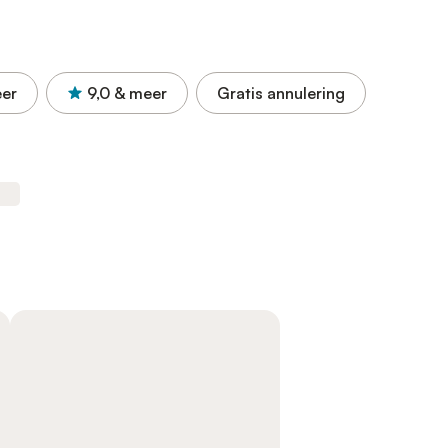
er
9,0
& meer
Gratis annulering