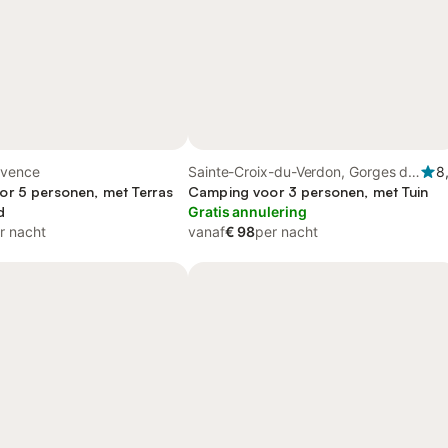
ovence
Sainte-Croix-du-Verdon, Gorges du
8
r 5 personen, met Terras
Verdon
Camping voor 3 personen, met Tuin
d
Gratis annulering
r nacht
vanaf
€ 98
per nacht