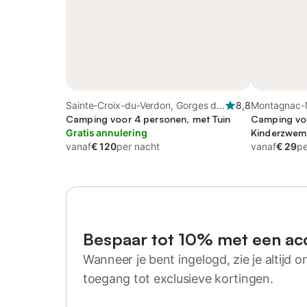
Sainte-Croix-du-Verdon, Gorges du
8,8
Montagnac-
Verdon
Camping voor 4 personen, met Tuin
Verdon
Camping vo
Gratis annulering
Kinderzwe
vanaf
€ 120
per nacht
vanaf
€ 29
pe
Bespaar tot 10% met een ac
Wanneer je bent ingelogd, zie je altijd on
toegang tot exclusieve kortingen.
Log in of registreer