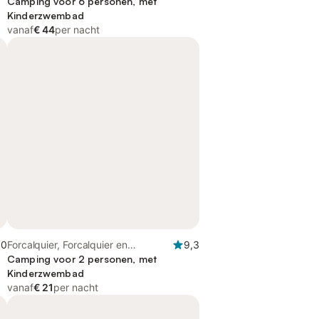
omgeving
Camping voor 6 personen, met
Kinderzwembad
vanaf
€ 44
per nacht
,0
Forcalquier, Forcalquier en
9,3
omgeving
Camping voor 2 personen, met
Kinderzwembad
vanaf
€ 21
per nacht