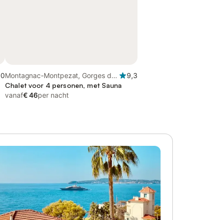
,0
Montagnac-Montpezat, Gorges du
9,3
Verdon
Chalet voor 4 personen, met Sauna
vanaf
€ 46
per nacht