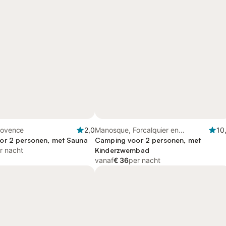
rovence
2,0
Manosque, Forcalquier en
10
or 2 personen, met Sauna
omgeving
Camping voor 2 personen, met
r nacht
Kinderzwembad
vanaf
€ 36
per nacht