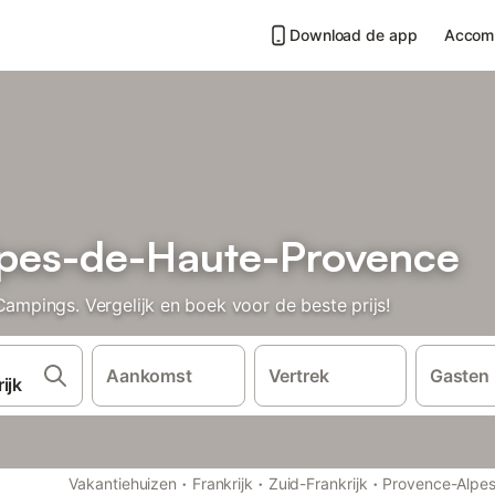
Download de app
Accom
lpes-de-Haute-Provence
pings. Vergelijk en boek voor de beste prijs!
Aankomst
Vertrek
Gasten
·
·
·
Vakantiehuizen
Frankrijk
Zuid-Frankrijk
Provence-Alpes