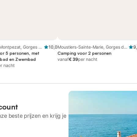
Montpezat, Gorges du
10,0
Moustiers-Sainte-Marie, Gorges du
9
or 5 personen, met
Verdon
Camping voor 2 personen
mbad en Zwembad
vanaf
€ 39
per nacht
r nacht
count
ze beste prijzen en krijg je