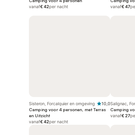
Camping voor 4 personen
Verdon
Camping vo
vanaf
€ 42
per nacht
vanaf
€ 47
pe
Sisteron, Forcalquier en omgeving
10,0
Salignac, Fo
Camping voor 4 personen, met Terras
Camping vo
en Uitzicht
vanaf
€ 27
pe
vanaf
€ 42
per nacht