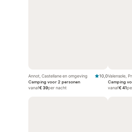
Annot, Castellane en omgeving
10,0
Valensole, P
Camping voor 2 personen
Camping vo
vanaf
€ 39
per nacht
vanaf
€ 41
pe