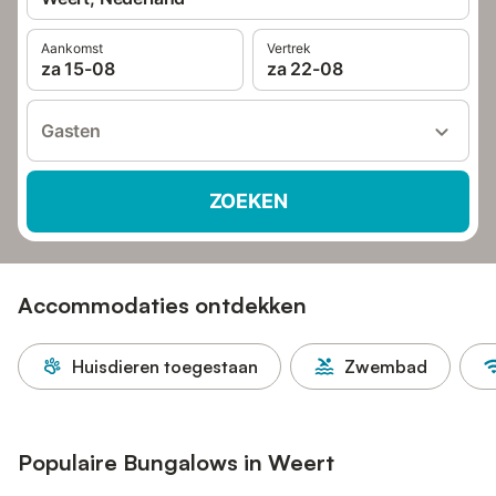
Aankomst
Vertrek
za 15-08
za 22-08
Gasten
ZOEKEN
Accommodaties ontdekken
Huisdieren toegestaan
Zwembad
Populaire Bungalows in Weert