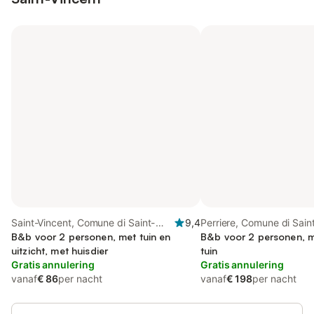
Saint-Vincent, Comune di Saint-
9,4
Perriere, Comune di Sain
Vincent
B&b voor 2 personen, met tuin en
B&b voor 2 personen, m
uitzicht, met huisdier
tuin
Gratis annulering
Gratis annulering
vanaf
€ 86
per nacht
vanaf
€ 198
per nacht