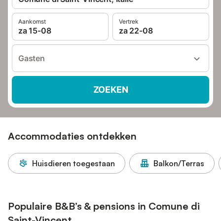
Aankomst
Vertrek
za 15-08
za 22-08
Gasten
ZOEKEN
Accommodaties ontdekken
Huisdieren toegestaan
Balkon/Terras
Populaire B&B’s & pensions in Comune di
Saint-Vincent