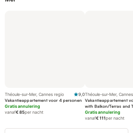
Théoule-sur-Mer, Cannes regio
9,0
Théoule-sur-Mer, Cannes
Vakantieappartement voor 4 personen
Vakantieappartement vo
Gratis annulering
with Balkon/Terras and T
vanaf
€ 85
per nacht
Uitzicht
Gratis annulering
vanaf
€ 111
per nacht