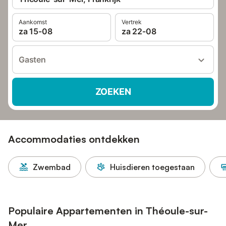
Aankomst
Vertrek
za 15-08
za 22-08
Gasten
ZOEKEN
Accommodaties ontdekken
Zwembad
Huisdieren toegestaan
Populaire Appartementen in Théoule-sur-
Mer