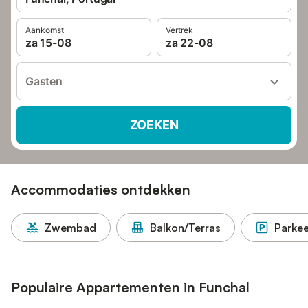
Aankomst
Vertrek
za 15-08
za 22-08
Gasten
ZOEKEN
Accommodaties ontdekken
Zwembad
Balkon/Terras
Parkee
Populaire Appartementen in Funchal