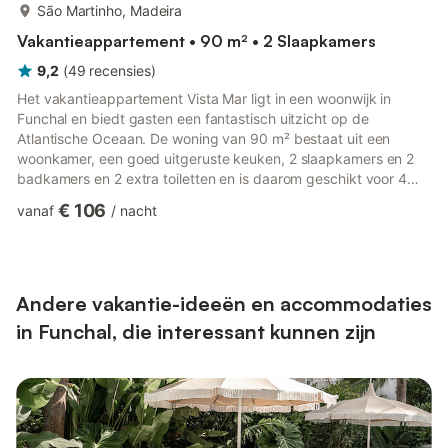
meer...
São Martinho, Madeira
Vakantieappartement • 90 m² • 2 Slaapkamers
9,2
(
49
recensies
)
Het vakantieappartement Vista Mar ligt in een woonwijk in
Funchal en biedt gasten een fantastisch uitzicht op de
Atlantische Oceaan. De woning van 90 m² bestaat uit een
woonkamer, een goed uitgeruste keuken, 2 slaapkamers en 2
badkamers en 2 extra toiletten en is daarom geschikt voor 4
personen. Extra voorzieningen zijn high-speed Wi-Fi (geschikt
€ 106
vanaf
/
nacht
voor videogesprekken), een tv en een wasmachine. Het
vakantieappartement beschikt ook over 2 open privéterrassen
waar u 's avonds heerlijk kunt chillen. Het openbaar vervoer
bevindt zich op loopafstand. Er is een parkeerplaats
beschikbaar in een ga...
Andere vakantie-ideeën en accommodaties
in Funchal, die interessant kunnen zijn