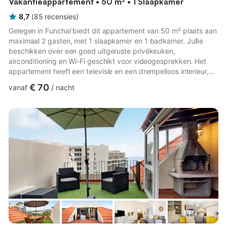
Vakantieappartement • 50 m² • 1 Slaapkamer
8,7
(
85
recensies
)
Gelegen in Funchal biedt dit appartement van 50 m² plaats aan
maximaal 2 gasten, met 1 slaapkamer en 1 badkamer. Jullie
beschikken over een goed uitgeruste privékeuken,
airconditioning en Wi-Fi geschikt voor videogesprekken. Het
appartement heeft een televisie en een drempelloos interieur,
wat zorgt voor gemakkelijke toegang door de hele ruimte. Voor
€ 70
vanaf
/
nacht
gezinnen met baby's zijn er een kinderbedje en een kinderstoel
aanwezig. Een privélift zorgt voor comfortabel toegang tot het
verblijf. Buiten kunnen jullie ontspannen op het privébalkon,
perfect om te relaxen en te genieten van de aangename sf...