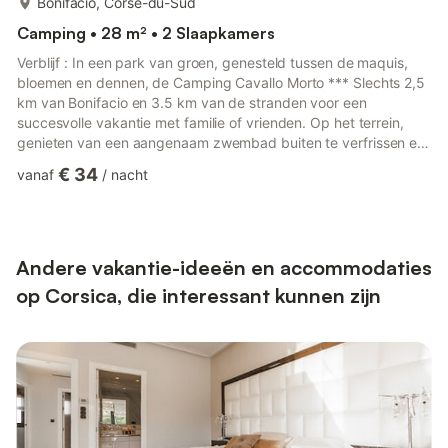
Bonifacio, Corse-du-Sud
Camping • 28 m² • 2 Slaapkamers
Verblijf : In een park van groen, genesteld tussen de maquis,
bloemen en dennen, de Camping Cavallo Morto *** Slechts 2,5
km van Bonifacio en 3.5 km van de stranden voor een
succesvolle vakantie met familie of vrienden. Op het terrein,
genieten van een aangenaam zwembad buiten te verfrissen en
te zonnen onder de Corsicaanse zon. Voor de meeste
€ 34
vanaf
/
nacht
avonturiers zijn duiken, windsurfen, paardenwandelingen of
quad mogelijk in de omgeving (toeslag). Om uw verblijf zo
aangenaam mogelijk te maken, biedt de camping u veel
diensten met een restaurant met Corsicaanse specialiteiten,
paella, vis en grill....
Andere vakantie-ideeën en accommodaties
op Corsica, die interessant kunnen zijn