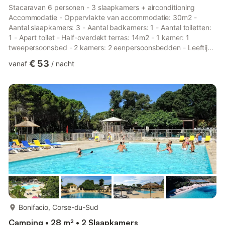
Stacaravan 6 personen - 3 slaapkamers + airconditioning
Accommodatie - Oppervlakte van accommodatie: 30m2 -
Aantal slaapkamers: 3 - Aantal badkamers: 1 - Aantal toiletten:
1 - Apart toilet - Half-overdekt terras: 14m2 - 1 kamer: 1
tweepersoonsbed - 2 kamers: 2 eenpersoonsbedden - Leeftijd
van de accommodatie: Tussen 6 en 10 jaar Extra uitrusting -
€ 53
vanaf
/
nacht
Airconditioning: Inbegrepen in de prijs - Verwarming - Type
keuken: Keuken - Gasfornuis - Magnetron - Koelkast - Servies
en keukengerei - Elektrisch koffiezetapparaat - Type toilet:
Toiletten - Beddengoed: Beschikbaar als extra tegen betaling,
€ 1...
meer...
Bonifacio, Corse-du-Sud
Camping • 28 m² • 2 Slaapkamers