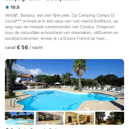
10,0
Verblijf : Bonjour, wat een fijne plek. Op Camping Campo Di
Liccia*** arriveer je in een oase van rust vlakbij Bonifacio, op
weg naar de mooiste zandstranden van Corsica. Omgeven
door de natuurlijke schoonheid van steeneiken, olijfbomen en
eucalyptusbomen, ervaar je La Douce France op haar
allerzoetst. Hier kun je genieten van de Corsicaanse zon bij het
€ 56
vanaf
/
nacht
buitenzwembad met solarium, ligstoelen, parasols en een
peuterbad voor de kleintjes! Voor de kinderen is er een
prachtige speeltuin, terwijl de je er ook een potje kan
pingpongen, jeu de boules en volleyballen. De echte
campingsporten! Voor ...
meer...