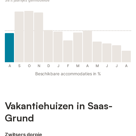
38%
jaarlijks gemiddelde
A
S
O
N
D
J
F
M
A
M
J
J
A
Beschikbare accommodaties in %
Vakantiehuizen in Saas-
Grund
Zwitsers dorpje