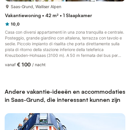
meer...
Saas-Grund, Walliser Alpen
Vakantiewoning • 42 m² • 1 Slaapkamer
10,0
Casa con diversi appartamenti in una zona tranquilla e centrale.
Posteggio, grande giardino con altalena, terrazza con tavolo e
sedie. Piccolo impianto di risalita che porta direttamente sulla
pista di ritorno della stazione inferiore della teleferica
Kreuzboden-Hohsaas (3100 m). A 50 m fermata del bus per
Saas Fee. In un raggio di 300 m si trovano la pista di
€ 100
vanaf
/
nacht
pattinaggio artificiale e naturale, la pista di sci di fondo (lunga
25 km), curling, campi di tennis, sentieri ciclabili e Percorso
Vita,sentieri sportivi, piscina e negozi. Tasse di soggiorno
estate: CHF 7.-/adulti, CHF 3.50/bambini ...
Andere vakantie-ideeën en accommodaties
in Saas-Grund, die interessant kunnen zijn