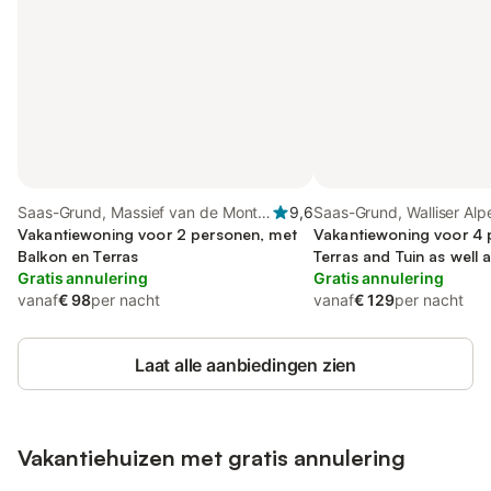
Saas-Grund, Massief van de Monte
9,6
Saas-Grund, Walliser Alp
Rosa
Vakantiewoning voor 2 personen, met
Vakantiewoning voor 4 
Balkon en Terras
Terras and Tuin as well a
Gratis annulering
Gratis annulering
vanaf
€ 98
per nacht
vanaf
€ 129
per nacht
Laat alle aanbiedingen zien
Vakantiehuizen met gratis annulering