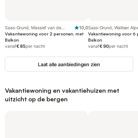
Saas-Grund, Massief van de
10,0
Saas-Grund, Walliser Alp
Monte Rosa
Vakantiewoning voor 2 personen, met
Vakantiewoning voor 6 
Balkon
Balkon
vanaf
€ 85
per nacht
vanaf
€ 90
per nacht
Laat alle aanbiedingen zien
Vakantiewoning en vakantiehuizen met
uitzicht op de bergen