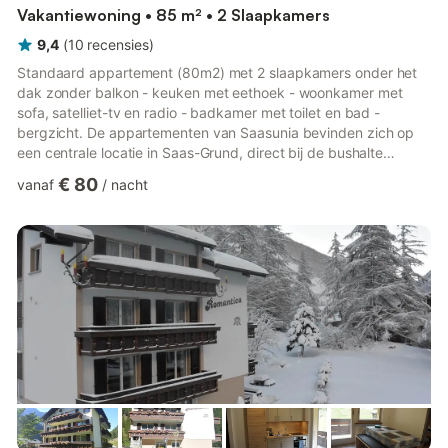
Vakantiewoning • 85 m² • 2 Slaapkamers
9,4
(
10
recensies
)
Standaard appartement (80m2) met 2 slaapkamers onder het
dak zonder balkon - keuken met eethoek - woonkamer met
sofa, satelliet-tv en radio - badkamer met toilet en bad -
bergzicht. De appartementen van Saasunia bevinden zich op
een centrale locatie in Saas-Grund, direct bij de bushalte
Altersheim, vanwaar de bus naar het skigebied Saas-Fee
€ 80
vanaf
/
nacht
vertrekt. De Hohsaas-liften (Saas-Grund) liggen op ongeveer
700 meter afstand. Alle appartementen bieden uitzicht op de
bergen, gratis WiFi en gratis parkeergelegenheid op het terrein.
De ski- en schoenenopslag van het huis is gratis beschikbaar.
Er is e...