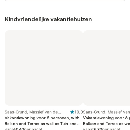
Kindvriendelijke vakantiehuizen
Saas-Grund, Massief van de
10,0
Saas-Grund, Massief van
Monte Rosa
Vakantiewoning voor 8 personen, with
Monte Rosa
Vakantiewoning voor 6 
Balkon and Terras as well as Tuin and
Balkon and Terras as wel
Uitzicht
vanaf
€ 40
per nacht
vanaf
€ 70
per nacht