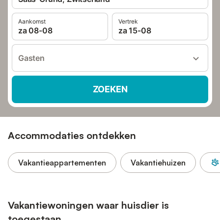
Aankomst
Vertrek
za 08-08
za 15-08
Gasten
ZOEKEN
Accommodaties ontdekken
Vakantieappartementen
Vakantiehuizen
Vakantiewoningen waar huisdier is
toegestaan