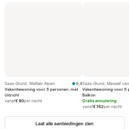
Saas-Grund, Walliser Alpen
9,4
Saas-Grund, Massief van
Vakantiewoning voor 5 personen, met
Monte Rosa
Vakantiewoning voor 5 
Uitzicht
Balkon
vanaf
€ 80
per nacht
Gratis annulering
vanaf
€ 162
per nacht
Laat alle aanbiedingen zien