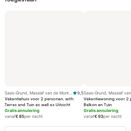
Saas-Grund, Massief van de Monte
9,5
Saas-Grund, Massief van
Rosa
Vakantiehuis voor 2 personen, with
Monte Rosa
Vakantiewoning voor 2 
Terras and Tuin as well as Uitzicht
Balkon en Tuin
Gratis annulering
Gratis annulering
vanaf
€ 85
per nacht
vanaf
€ 93
per nacht