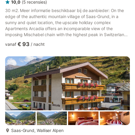
10,0
(
5
recensies
)
30 m2. Meer informatie beschikbaar bij de aanbieder: On the
edge of the authentic mountain village of Saas-Grund, in a
sunny and quiet location, the upscale holiday complex
Apartments Arcadia offers an incomparable view of the
imposing Mischabel chain with the highest peak in Switzerland,
the Dom, which is 4545 metres high. The apartment block is
€ 93
vanaf
/
nacht
spacious and the 4-5* flats are state of the art. Each flat has a
spacious balcony with a marvellous panoramic view. Guests
have access to a car park and a garden with a seating area and
barbecue. In winter, the 26 km cross-country ski trail runs r...
meer...
Saas-Grund, Walliser Alpen