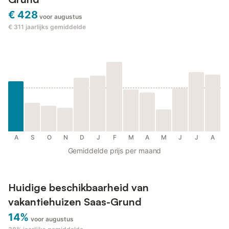
€ 428
voor augustus
€ 311
jaarlijks gemiddelde
A
S
O
N
D
J
F
M
A
M
J
J
A
Gemiddelde prijs per maand
Huidige beschikbaarheid van
vakantiehuizen Saas-Grund
14%
voor augustus