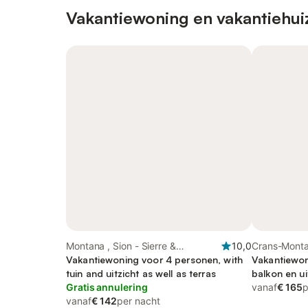
Vakantiewoning en vakantiehui
Montana , Sion - Sierre &
10,0
Crans-Montan
omgeving
Vakantiewoning voor 4 personen, with
omgeving
Vakantiewon
tuin and uitzicht as well as terras
balkon en ui
Gratis annulering
vanaf
€ 165
p
vanaf
€ 142
per nacht