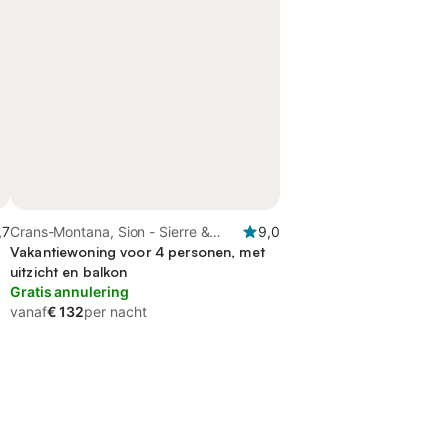
,7
Crans-Montana, Sion - Sierre &
9,0
omgeving
Vakantiewoning voor 4 personen, met
uitzicht en balkon
Gratis annulering
vanaf
€ 132
per nacht