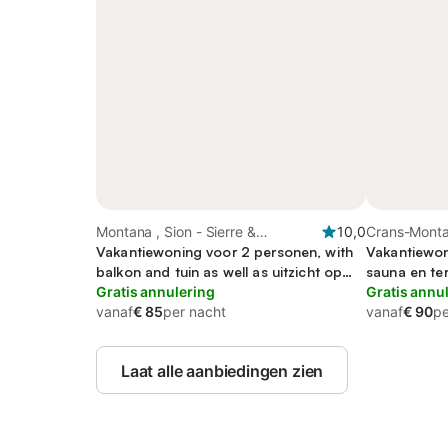
Montana , Sion - Sierre &
10,0
Crans-Montan
omgeving
Vakantiewoning voor 2 personen, with
omgeving
Vakantiewon
balkon and tuin as well as uitzicht op
sauna en te
het meer
Gratis annulering
Gratis annu
vanaf
€ 85
per nacht
vanaf
€ 90
pe
Laat alle aanbiedingen zien