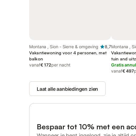
Montana , Sion - Sierre & omgeving
8,7
Montana , Si
Vakantiewoning voor 4 personen, met
Vakantiewon
balkon
tuin and uit
vanaf
€ 172
per nacht
uitzicht op 
Gratis annu
vanaf
€ 497
Laat alle aanbiedingen zien
Bespaar tot 10% met een ac
Wanneer je bent ingelogd, zie je altijd on