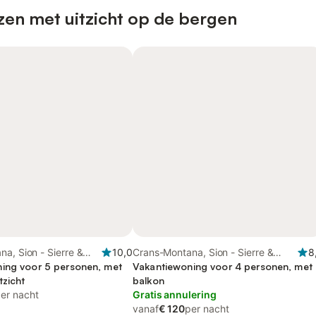
zen met uitzicht op de bergen
a, Sion - Sierre &
10,0
Crans-Montana, Sion - Sierre &
8
ing voor 5 personen, met
omgeving
Vakantiewoning voor 4 personen, met
tzicht
balkon
er nacht
Gratis annulering
vanaf
€ 120
per nacht