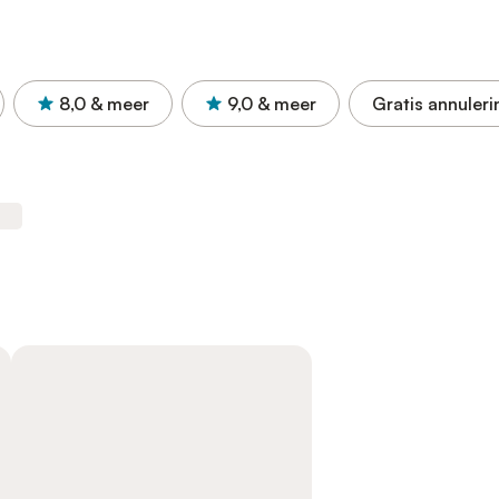
8,0
& meer
9,0
& meer
Gratis annuleri