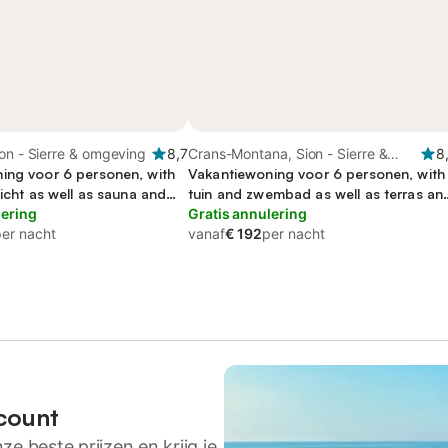
on - Sierre & omgeving
8,7
Crans-Montana, Sion - Sierre &
8
ing voor 6 personen, with
omgeving
Vakantiewoning voor 6 personen, with
zicht as well as sauna and
tuin and zwembad as well as terras an
het meer, met huisdier
lering
sauna
Gratis annulering
per nacht
vanaf
€ 192
per nacht
count
ze beste prijzen en krijg je