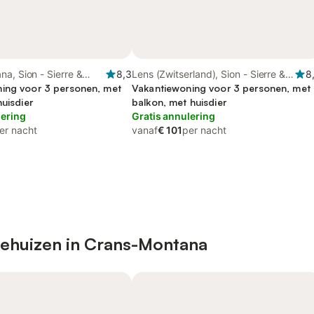
a, Sion - Sierre &
8,3
Lens (Zwitserland), Sion - Sierre &
8
ing voor 3 personen, met
omgeving
Vakantiewoning voor 3 personen, met
huisdier
balkon, met huisdier
lering
Gratis annulering
er nacht
vanaf
€ 101
per nacht
iehuizen in Crans-Montana