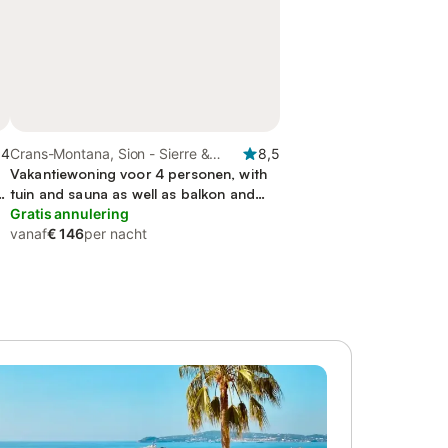
,4
Crans-Montana, Sion - Sierre &
8,5
omgeving
Vakantiewoning voor 4 personen, with
d
tuin and sauna as well as balkon and
uitzicht op het meer
Gratis annulering
vanaf
€ 146
per nacht