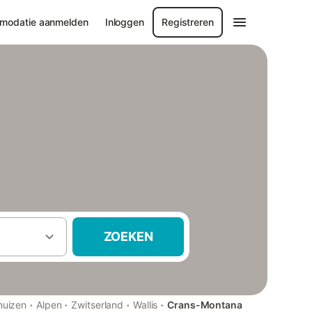
modatie aanmelden
Inloggen
Registreren
ZOEKEN
·
·
·
·
huizen
Alpen
Zwitserland
Wallis
Crans-Montana