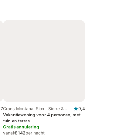
,7
Crans-Montana, Sion - Sierre &
9,4
omgeving
Vakantiewoning voor 4 personen, met
tuin en terras
Gratis annulering
vanaf
€ 142
per nacht