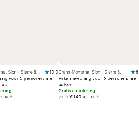
a, Sion - Sierre &
10,0
Crans-Montana, Sion - Sierre &
8
ing voor 6 personen, met
omgeving
Vakantiewoning voor 6 personen, met
rras
balkon
lering
Gratis annulering
r nacht
vanaf
€ 140
per nacht