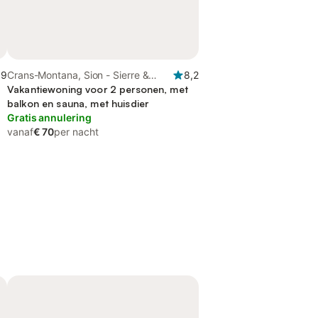
,9
Crans-Montana, Sion - Sierre &
8,2
omgeving
Vakantiewoning voor 2 personen, met
balkon en sauna, met huisdier
Gratis annulering
vanaf
€ 70
per nacht