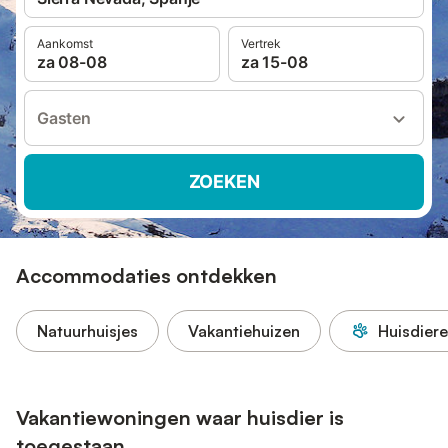
Aankomst
Vertrek
za 08-08
za 15-08
Gasten
ZOEKEN
Accommodaties ontdekken
Natuurhuisjes
Vakantiehuizen
Huisdier
Vakantiewoningen waar huisdier is
toegestaan