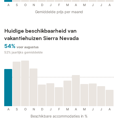
A
S
O
N
D
J
F
M
A
M
J
J
A
Gemiddelde prijs per maand
Huidige beschikbaarheid van
vakantiehuizen Sierra Nevada
54%
voor augustus
52%
jaarlijks gemiddelde
A
S
O
N
D
J
F
M
A
M
J
J
A
Beschikbare accommodaties in %