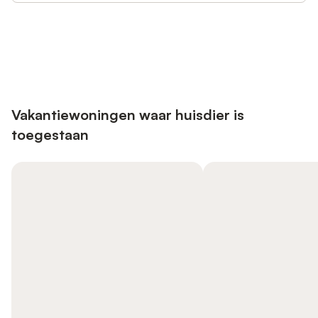
Bespaar tot 10% op veel verblijven
Registreren
met een account.
Vakantiewoningen waar huisdier is
toegestaan