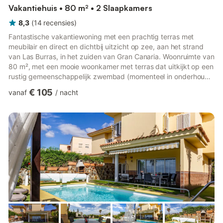
Vakantiehuis • 80 m² • 2 Slaapkamers
8,3
(
14
recensies
)
Fantastische vakantiewoning met een prachtig terras met
meubilair en direct en dichtbij uitzicht op zee, aan het strand
van Las Burras, in het zuiden van Gran Canaria. Woonruimte van
80 m², met een mooie woonkamer met terras dat uitkijkt op een
rustig gemeenschappelijk zwembad (momenteel in onderhoud
en beschikbaar vanaf eind juli). Houd er rekening mee dat het
€ 105
vanaf
/
nacht
strand zich op slechts een paar meter van de accommodatie
bevindt. Het beschikt over twee tweepersoonsslaapkamers -
één met een tweepersoonsbed en de tweede met twee
eenpersoonsbedden, een badkamer en een gezellige
woonkamer. Het bie...