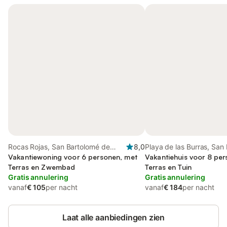
Rocas Rojas, San Bartolomé de
8,0
Playa de las Burras, San
Tirajana
Vakantiewoning voor 6 personen, met
de Tirajana
Vakantiehuis voor 8 pe
Terras en Zwembad
Terras en Tuin
Gratis annulering
Gratis annulering
vanaf
€ 105
per nacht
vanaf
€ 184
per nacht
Laat alle aanbiedingen zien