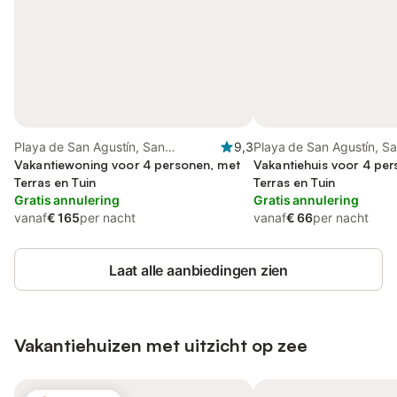
Playa de San Agustín, San
9,3
Playa de San Agustín, S
Bartolomé de Tirajana
Vakantiewoning voor 4 personen, met
Bartolomé de Tirajana
Vakantiehuis voor 4 pe
Terras en Tuin
Terras en Tuin
Gratis annulering
Gratis annulering
vanaf
€ 165
per nacht
vanaf
€ 66
per nacht
Laat alle aanbiedingen zien
Vakantiehuizen met uitzicht op zee