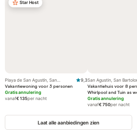
Star Host
Playa de San Agustín, San
9,3
San Agustin, San Bartol
Bartolomé de Tirajana
Vakantiewoning voor 3 personen
Tirajana
Vakantiehuis voor 8 per
Gratis annulering
Whirlpool and Tuin as w
vanaf
€ 135
per nacht
Gratis annulering
vanaf
€ 750
per nacht
Laat alle aanbiedingen zien