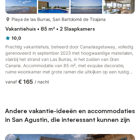
meer...
Playa de las Burras, San Bartolomé de Tirajana
Vakantiehuis • 85 m² • 2 Slaapkamers
10,0
Prachtig vakantiehuis, beheerd door Canariasgetaway, volledig
gerenoveerd in september 2023 met hoogwaardige materialen,
vlakbij het strand van Las Burras, in het zuiden van Gran
Canaria. Accommodatie van 85 m², met exquise decoratie,
ruime woonkamer met grote ramen die uitkijken op een rustig
gemeenschappelijk zwembad en met de zee op de
€ 165
vanaf
/
nacht
achtergrond. Het beschikt over twee ruime tweepersoons
slaapkamers, waarvan één met een tweepersoonsbed van 1,5
meter breed en de tweede met twee eenpersoonsbedden van
0,9 meter breed, twee complete badkamers en een zeer ruime
woonkamer. Het biedt plaats a...
Andere vakantie-ideeën en accommodaties
in San Agustin, die interessant kunnen zijn