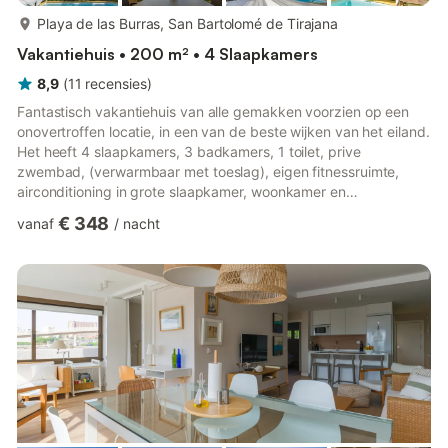
meer...
Playa de las Burras, San Bartolomé de Tirajana
Vakantiehuis • 200 m² • 4 Slaapkamers
8,9
(
11
recensies
)
Fantastisch vakantiehuis van alle gemakken voorzien op een
onovertroffen locatie, in een van de beste wijken van het eiland.
Het heeft 4 slaapkamers, 3 badkamers, 1 toilet, prive
zwembad, (verwarmbaar met toeslag), eigen fitnessruimte,
airconditioning in grote slaapkamer, woonkamer en
fitnessruimte, Solarium met uitzicht op de oceaan, boven met
€ 348
vanaf
/
nacht
ligstoelen, en tuin en gebied solarium in het zwembad,
barbecue en ping-pong tafelHoog uitgeruste keuken met top
kwaliteit apparatuur, keramische kookplaat, oven, vaatwasser,
wasmachine.De ruime woonkamer is zeer licht, heeft Smart TV,
met directe to...