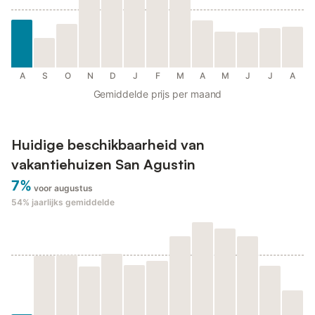
A
S
O
N
D
J
F
M
A
M
J
J
A
Gemiddelde prijs per maand
Huidige beschikbaarheid van
vakantiehuizen San Agustin
7%
voor augustus
54%
jaarlijks gemiddelde