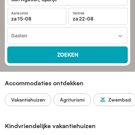
Aankomst
Vertrek
za 15-08
za 22-08
Gasten
ZOEKEN
Accommodaties ontdekken
Vakantiehuizen
Agriturismi
Zwembad
Kindvriendelijke vakantiehuizen