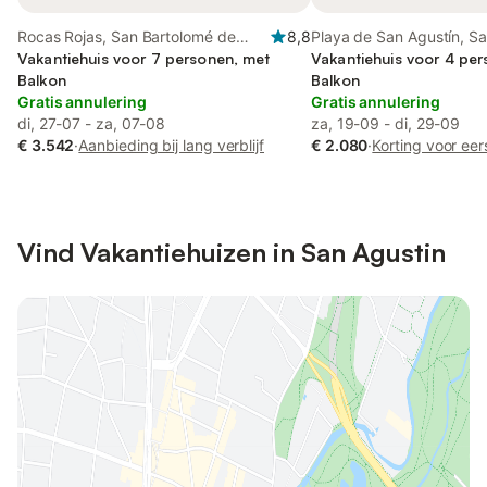
Rocas Rojas, San Bartolomé de
8,8
Playa de San Agustín, S
Tirajana
Vakantiehuis voor 7 personen, met
Tirajana
Vakantiehuis voor 4 pe
Balkon
Balkon
Gratis annulering
Gratis annulering
di, 27-07 - za, 07-08
za, 19-09 - di, 29-09
€ 3.542
·
Aanbieding bij lang verblijf
€ 2.080
·
Korting voor ee
Vind Vakantiehuizen in San Agustin