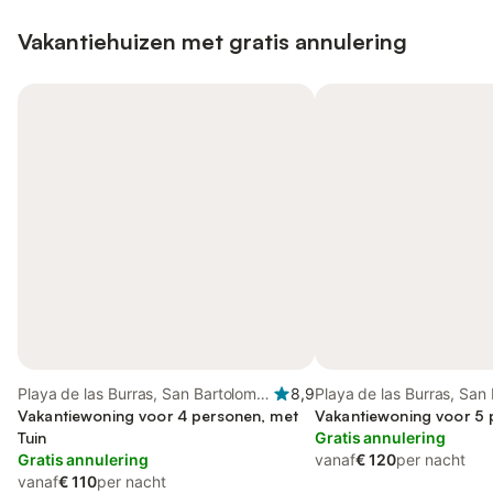
Vakantiehuizen met gratis annulering
Playa de las Burras, San Bartolomé
8,9
Playa de las Burras, San
de Tirajana
Vakantiewoning voor 4 personen, met
de Tirajana
Vakantiewoning voor 5
Tuin
Gratis annulering
Gratis annulering
vanaf
€ 120
per nacht
vanaf
€ 110
per nacht