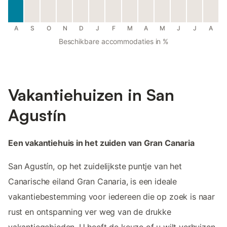
A
S
O
N
D
J
F
M
A
M
J
J
A
Beschikbare accommodaties in %
Vakantiehuizen in San
Agustín
Een vakantiehuis in het zuiden van Gran Canaria
San Agustín, op het zuidelijkste puntje van het
Canarische eiland Gran Canaria, is een ideale
vakantiebestemming voor iedereen die op zoek is naar
rust en ontspanning ver weg van de drukke
vakantiegebieden. U heeft de keuze of u wilt verhuizen