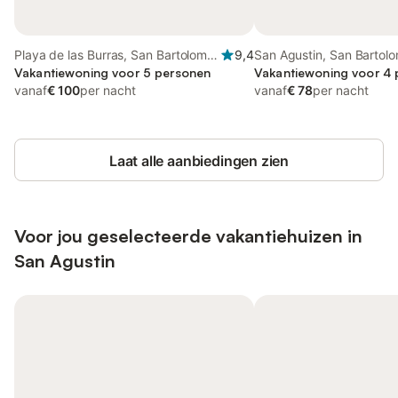
Playa de las Burras, San Bartolomé
9,4
San Agustin, San Bartol
de Tirajana
Vakantiewoning voor 5 personen
Tirajana
Vakantiewoning voor 4
vanaf
€ 100
per nacht
vanaf
€ 78
per nacht
Laat alle aanbiedingen zien
Voor jou geselecteerde vakantiehuizen in
San Agustin