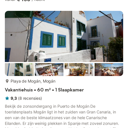
Gelegen in het hart van Puerto de Mogán, ligt dit charmante
huis op korte loopafstand van het strand en biedt het een
adembenemend uitzicht op de oceaan. De accommodatie
beschikt over een zonnig dakterras, perfect om te genieten van
de ...
meer...
Playa de Mogán, Mogán
Vakantiehuis • 60 m² • 1 Slaapkamer
9,3
(
8
recensies
)
Bekijk de zonsondergang in Puerto de Mogán De
toeristenplaats Mogán ligt in het zuiden van Gran Canaria, in
een van de beste klimaatzones van de hele Canarische
Eilanden. Er zijn weinig plekken in Spanje met zoveel zonuren.