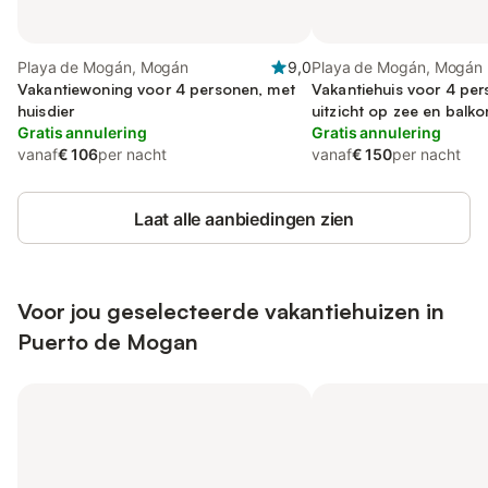
Playa de Mogán, Mogán
9,0
Playa de Mogán, Mogán
Vakantiewoning voor 4 personen, met
Vakantiehuis voor 4 pe
huisdier
uitzicht op zee en balko
Gratis annulering
huisdier
Gratis annulering
vanaf
€ 106
per nacht
vanaf
€ 150
per nacht
Laat alle aanbiedingen zien
Voor jou geselecteerde vakantiehuizen in
Puerto de Mogan