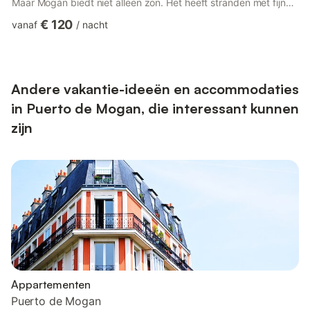
Maar Mogán biedt niet alleen zon. Het heeft stranden met fijn
zand en tal van plekken om te overnachten. Puerto de Mogán is
€ 120
vanaf
/
nacht
de ideale plek voor wie op zoek is naar een rustige hoek om na
een dagje strand naar de zonsondergang te kijken. Puerto de
Mogán is een gebied met een maritieme traditie dat, dankzij zijn
unieke ligging en natuurlijke schoonheid, is uitgegroeid tot ...
Andere vakantie-ideeën en accommodaties
in Puerto de Mogan, die interessant kunnen
zijn
Appartementen
Puerto de Mogan