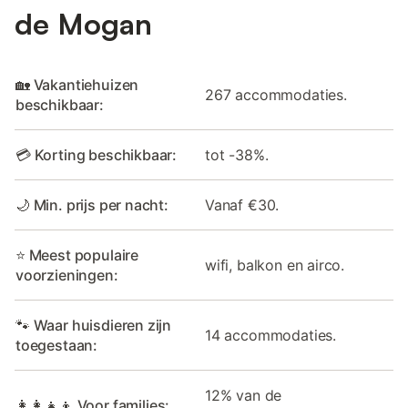
de Mogan
🏡 Vakantiehuizen
267 accommodaties.
beschikbaar:
💳 Korting beschikbaar:
tot -38%.
🌙 Min. prijs per nacht:
Vanaf €30.
⭐ Meest populaire
wifi, balkon en airco.
voorzieningen:
🐾 Waar huisdieren zijn
14 accommodaties.
toegestaan:
12% van de
👩‍👩‍👧‍👦 Voor families: