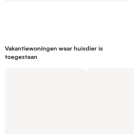
Bespaar tot 10% op veel verblijven
Registreren
met een account.
Vakantiewoningen waar huisdier is
toegestaan