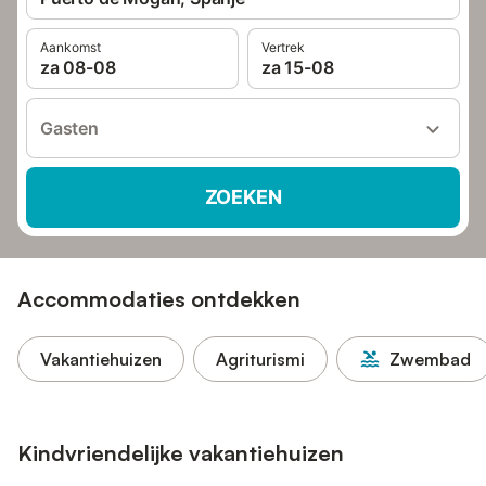
Aankomst
Vertrek
za 08-08
za 15-08
Gasten
ZOEKEN
Accommodaties ontdekken
Vakantiehuizen
Agriturismi
Zwembad
Kindvriendelijke vakantiehuizen