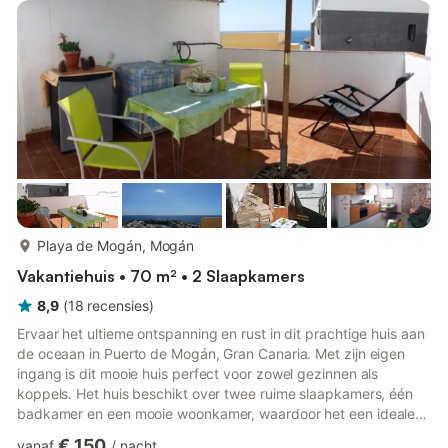
Mogán is een van de meest pittoreske en aangename enclaves
aan de zuidkant van Gran Canaria. Het is een ideale plek als j...
meer...
Playa de Mogán, Mogán
Vakantiehuis • 70 m² • 2 Slaapkamers
8,9
(
18
recensies
)
Ervaar het ultieme ontspanning en rust in dit prachtige huis aan
de oceaan in Puerto de Mogán, Gran Canaria. Met zijn eigen
ingang is dit mooie huis perfect voor zowel gezinnen als
koppels. Het huis beschikt over twee ruime slaapkamers, één
badkamer en een mooie woonkamer, waardoor het een ideale
uitvalsbasis is voor wie op zoek is naar een rustige vakantie.
€ 150
vanaf
/
nacht