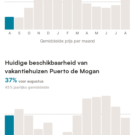
A
S
O
N
D
J
F
M
A
M
J
J
A
Gemiddelde prijs per maand
Huidige beschikbaarheid van
vakantiehuizen Puerto de Mogan
37%
voor augustus
45%
jaarlijks gemiddelde