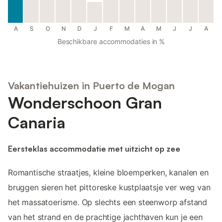
A
S
O
N
D
J
F
M
A
M
J
J
A
Beschikbare accommodaties in %
Vakantiehuizen in Puerto de Mogan
Wonderschoon Gran
Canaria
Eersteklas accommodatie met uitzicht op zee
Romantische straatjes, kleine bloemperken, kanalen en
bruggen sieren het pittoreske kustplaatsje ver weg van
het massatoerisme. Op slechts een steenworp afstand
van het strand en de prachtige jachthaven kun je een