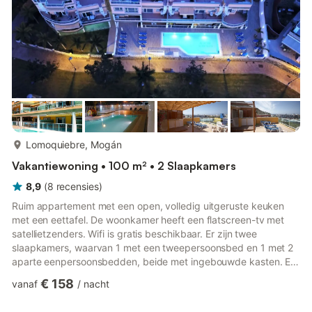
meer...
Lomoquiebre, Mogán
Vakantiewoning • 100 m² • 2 Slaapkamers
8,9
(
8
recensies
)
Ruim appartement met een open, volledig uitgeruste keuken
met een eettafel. De woonkamer heeft een flatscreen-tv met
satellietzenders. Wifi is gratis beschikbaar. Er zijn twee
slaapkamers, waarvan 1 met een tweepersoonsbed en 1 met 2
aparte eenpersoonsbedden, beide met ingebouwde kasten. Er
is één badkamer met een douche. Op het enorme dakterras is
€ 158
vanaf
/
nacht
een tweede kleine keuken en de mogelijkheid om een maaltijd
te bereiden en eten of bier in de koelkast te bewaren. Puerto de