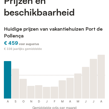
Prijzen en
beschikbaarheid
Huidige prijzen van vakantiehuizen Port de
Pollença
€ 459
voor augustus
€ 336
jaarlijks gemiddelde
A
S
O
N
D
J
F
M
A
M
J
J
A
Gemiddelde prijs per maand