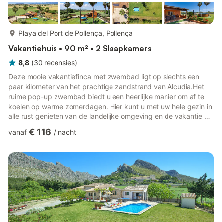
meer...
Playa del Port de Pollença, Pollença
Vakantiehuis • 90 m² • 2 Slaapkamers
8,8
(
30
recensies
)
Deze mooie vakantiefinca met zwembad ligt op slechts een
paar kilometer van het prachtige zandstrand van Alcudia.Het
ruime pop-up zwembad biedt u een heerlijke manier om af te
koelen op warme zomerdagen. Hier kunt u met uw hele gezin in
alle rust genieten van de landelijke omgeving en de vakantie en
u afzetten tegen het leven van alledag. Het interieur is licht en
€ 116
vanaf
/
nacht
sfeervol ingericht. De ruime tuin biedt veel gazon, comfortabele
ligstoelen en een speeltuin voor uw kinderen. De
stroomvoorziening van deze milieuvriendelijke vakantiewoning
loopt op gratis zonne-energie. Alleen generator energie...