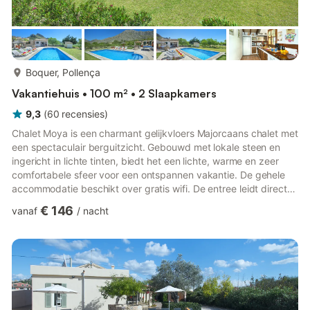
meer...
Boquer, Pollença
Vakantiehuis • 100 m² • 2 Slaapkamers
9,3
(
60
recensies
)
Chalet Moya is een charmant gelijkvloers Majorcaans chalet met
een spectaculair berguitzicht. Gebouwd met lokale steen en
ingericht in lichte tinten, biedt het een lichte, warme en zeer
comfortabele sfeer voor een ontspannen vakantie. De gehele
accommodatie beschikt over gratis wifi. De entree leidt direct
naar een ruime woon-eetkamer, een gezellige ruimte met veel
€ 146
vanaf
/
nacht
natuurlijk licht en directe toegang tot het terras. Van hieruit
heeft u ook toegang tot de keuken, die volledig is uitgerust met
alles wat u nodig heeft om comfortabel te koken tijdens uw
verblijf en een praktische en functionele...