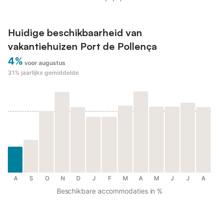
Huidige beschikbaarheid van
vakantiehuizen Port de Pollença
4%
voor augustus
31%
jaarlijks gemiddelde
A
S
O
N
D
J
F
M
A
M
J
J
A
Beschikbare accommodaties in %