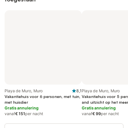
Playa de Muro, Muro
8,1
Playa de Muro, Muro
Vakantiehuis voor 6 personen, met tuin,
Vakantiehuis voor 5 per
met huisdier
and uitzicht op het meer
Gratis annulering
terras, met huisdier
Gratis annulering
vanaf
€ 151
per nacht
vanaf
€ 99
per nacht