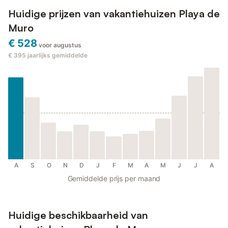
Huidige prijzen van vakantiehuizen Playa de
Muro
€ 528
voor augustus
€ 395
jaarlijks gemiddelde
A
S
O
N
D
J
F
M
A
M
J
J
A
Gemiddelde prijs per maand
Huidige beschikbaarheid van