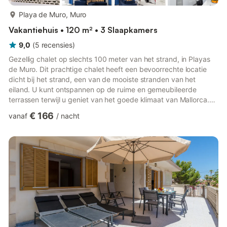
meer...
Playa de Muro, Muro
Vakantiehuis • 120 m² • 3 Slaapkamers
9,0
(
5
recensies
)
Gezellig chalet op slechts 100 meter van het strand, in Playas
de Muro. Dit prachtige chalet heeft een bevoorrechte locatie
dicht bij het strand, een van de mooiste stranden van het
eiland. U kunt ontspannen op de ruime en gemeubileerde
terrassen terwijl u geniet van het goede klimaat van Mallorca.
Het huis beschikt over drie tweepersoonskamers, twee
€ 166
vanaf
/
nacht
badkamers, een volledig uitgeruste keuken, een ruime en lichte
woonkamer en een wasruimte. Buiten vindt u een tuin met
tuinmeubilair en een barbecue. Verder is er airconditioning,
verwarming en een satelliettelevisie. De accommodatie is
gelegen...