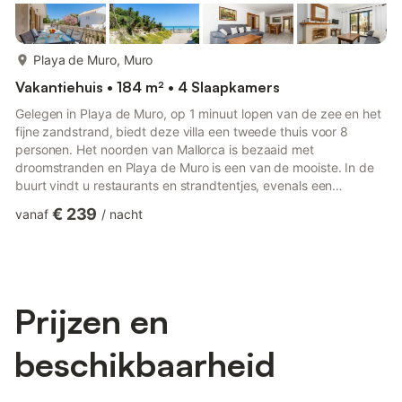
meer...
Playa de Muro, Muro
Vakantiehuis • 184 m² • 4 Slaapkamers
Gelegen in Playa de Muro, op 1 minuut lopen van de zee en het
fijne zandstrand, biedt deze villa een tweede thuis voor 8
personen. Het noorden van Mallorca is bezaaid met
droomstranden en Playa de Muro is een van de mooiste. In de
buurt vindt u restaurants en strandtentjes, evenals een
supermarkt en het busstation. Het centrum van Puerto de
€ 239
vanaf
/
nacht
Alcúdia, op 6 km afstand, heeft een promenade voor lange
wandelingen, kinderspeelplaatsen, veel restaurants en winkels.
De dichtstbijzijnde golfbaan ligt in Alcanada en het natuurpark
S’Albufera ligt op 850 meter van de villa. Het terras met uitzicht
op ...
Prijzen en
beschikbaarheid