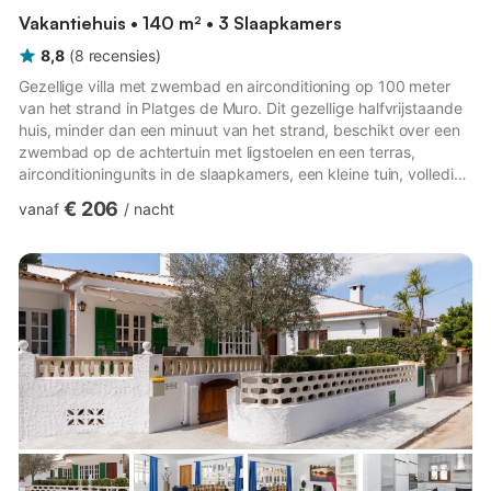
Vakantiehuis • 140 m² • 3 Slaapkamers
8,8
(
8
recensies
)
Gezellige villa met zwembad en airconditioning op 100 meter
van het strand in Platges de Muro. Dit gezellige halfvrijstaande
huis, minder dan een minuut van het strand, beschikt over een
zwembad op de achtertuin met ligstoelen en een terras,
airconditioningunits in de slaapkamers, een kleine tuin, volledig
ingerichte terrassen en een recent gebouwde barbecue. Dit
€ 206
vanaf
/
nacht
gebied is perfect om te ontspannen en te genieten van het
weer op Mallorca. Het huis bestaat uit drie tweepersoons
slaapkamers met airconditioning, twee complete badkamers,
een grote volledig uitgeruste keuken en een ruime woon-eet...