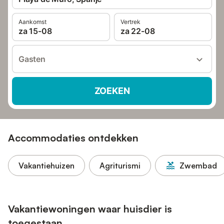
Aankomst
Vertrek
za 15-08
za 22-08
Gasten
ZOEKEN
Accommodaties ontdekken
Vakantiehuizen
Agriturismi
Zwembad
Vakantiewoningen waar huisdier is
toegestaan