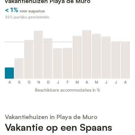
vakantiehuizen Playa de Muro
< 1%
voor augustus
35%
jaarlijks gemiddelde
A
S
O
N
D
J
F
M
A
M
J
J
A
Beschikbare accommodaties in %
Vakantiehuizen in Playa de Muro
Vakantie op een Spaans