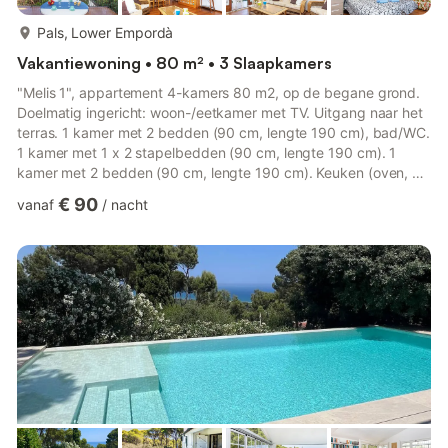
meer...
Pals, Lower Empordà
Vakantiewoning • 80 m² • 3 Slaapkamers
"Melis 1", appartement 4-kamers 80 m2, op de begane grond.
Doelmatig ingericht: woon-/eetkamer met TV. Uitgang naar het
terras. 1 kamer met 2 bedden (90 cm, lengte 190 cm), bad/WC.
1 kamer met 1 x 2 stapelbedden (90 cm, lengte 190 cm). 1
kamer met 2 bedden (90 cm, lengte 190 cm). Keuken (oven, 4
keramische glas kookplaten, broodrooster, waterkoker,
€ 90
vanaf
/
nacht
magnetron, diepvriezer, elektrische koffiemachine). Zitbad/WC.
Geen verwarmingsmogelijkheid. Terrasmeubelen. Uitzicht op
zee en de plaats. Ter beschikking: wasmachine, strijkijzer,
kinderstoel, kinderbed, haardroger. Internet (WiFi, gratis).
Gesc...