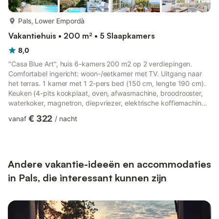
meer...
Pals, Lower Empordà
Vakantiehuis • 200 m² • 5 Slaapkamers
8,0
"Casa Blue Art", huis 6-kamers 200 m2 op 2 verdiepingen.
Comfortabel ingericht: woon-/eetkamer met TV. Uitgang naar
het terras. 1 kamer met 1 2-pers bed (150 cm, lengte 190 cm).
Keuken (4-pits kookplaat, oven, afwasmachine, broodrooster,
waterkoker, magnetron, diepvriezer, elektrische koffiemachine).
Douche/WC, aparte WC. Souterrain: woon-/eetkamer. Uitgang
€ 322
vanaf
/
nacht
naar de tuin, naar het zwembad. 1 kamer met 1 2-pers bed
(150 cm, lengte 190 cm). 2 kamers, elke kamer heeft 2 bedden
(90 cm, lengte 190 cm). 1 kamer met 1 2-pers bed (135 cm,
lengte 190 cm). Kookhoek). 2 douche/WC's. Zithoek in de
tuin....
Andere vakantie-ideeën en accommodaties
in Pals, die interessant kunnen zijn