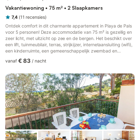
Vakantiewoning • 75 m² • 2 Slaapkamers
7,4
(
11
recensies
)
Ontdek comfort in dit charmante appartement in Playa de Pals
voor 5 personen! Deze accommodatie van 75 m² is gezellig en
zeer licht, met uitzicht op zee en de bergen. Het beschikt over
een lift, tuinmeubilair, terras, strijkijzer, internetaansluiting (wifi),
een kinderruimte, een gemeenschappelijk zwembad en
buitenparkeergelegenheid op hetzelfde terrein. Er is ook een
€ 83
vanaf
/
nacht
televisie voor uw entertainment. De aparte gaskookplaat is
volledig uitgerust met een koelkast, magnetron, oven, vriezer,
wasmachine, serviesgoed, bestek, keukengerei,
koffiezetapparaat en broodrooster. De locatie is ideaal, o...