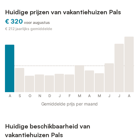
Huidige prijzen van vakantiehuizen Pals
€ 320
voor augustus
€ 212
jaarlijks gemiddelde
A
S
O
N
D
J
F
M
A
M
J
J
A
Gemiddelde prijs per maand
Huidige beschikbaarheid van
vakantiehuizen Pals