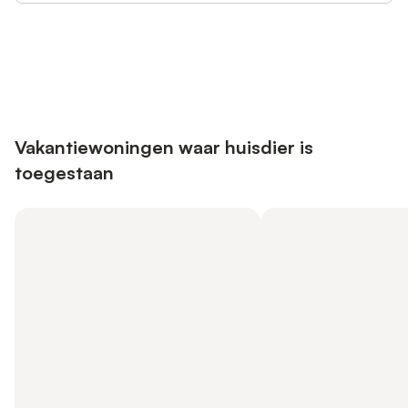
Bespaar tot 10% op veel verblijven
Registreren
met een account.
Vakantiewoningen waar huisdier is
toegestaan