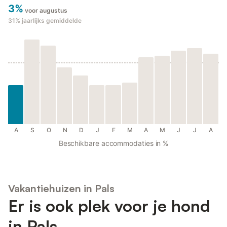
3%
voor augustus
31%
jaarlijks gemiddelde
A
S
O
N
D
J
F
M
A
M
J
J
A
Beschikbare accommodaties in %
Vakantiehuizen in Pals
Er is ook plek voor je hond
in Pals