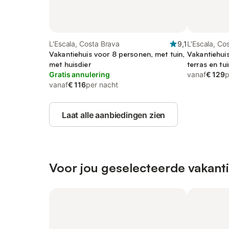
L'Escala, Costa Brava
9,1
L'Escala, Co
Vakantiehuis voor 8 personen, met tuin,
Vakantiehui
met huisdier
terras en tu
Gratis annulering
vanaf
€ 129
p
vanaf
€ 116
per nacht
Laat alle aanbiedingen zien
Voor jou geselecteerde vakanti