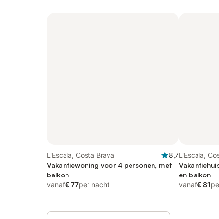
L'Escala, Costa Brava
8,7
L'Escala, Co
Vakantiewoning voor 4 personen, met
Vakantiehui
balkon
en balkon
vanaf
€ 77
per nacht
vanaf
€ 81
pe