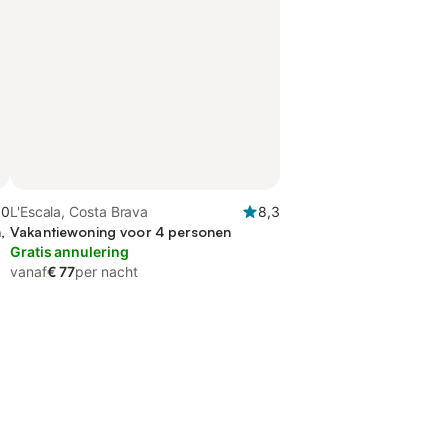
,0
L'Escala, Costa Brava
8,3
,
Vakantiewoning voor 4 personen
Gratis annulering
vanaf
€ 77
per nacht