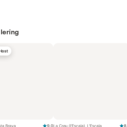
lering
 Host
sta Brava
9,0
La Creu (l'Escala), L'Escala
8