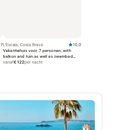
,7
L'Escala, Costa Brava
10,0
Vakantiehuis voor 7 personen, with
balkon and tuin as well as zwembad
and uitzicht
vanaf
€ 122
per nacht