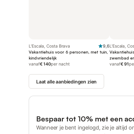
L'Escala, Costa Brava
9,6
L'Escala, Co
Vakantiehuis voor 6 personen, met tuin,
Vakantiehui
kindvriendelijk
zwembad en t
vanaf
€ 140
per nacht
vanaf
€ 91
pe
Laat alle aanbiedingen zien
Bespaar tot 10% met een ac
Wanneer je bent ingelogd, zie je altijd on