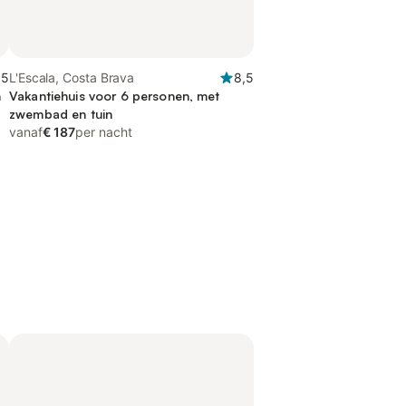
,5
L'Escala, Costa Brava
8,5
n
Vakantiehuis voor 6 personen, met
zwembad en tuin
vanaf
€ 187
per nacht