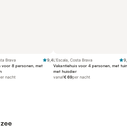
sta Brava
9,4
L'Escala, Costa Brava
9
s voor 8 personen, met
Vakantiehuis voor 4 personen, met tuin
n
met huisdier
er nacht
vanaf
€ 69
per nacht
 zee