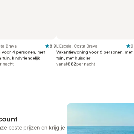
sta Brava
8,9
L'Escala, Costa Brava
9
s voor 4 personen, met
Vakantiewoning voor 6 personen, met
uin, kindvriendelijk
tuin, met huisdier
r nacht
vanaf
€ 82
per nacht
count
ze beste prijzen en krijg je