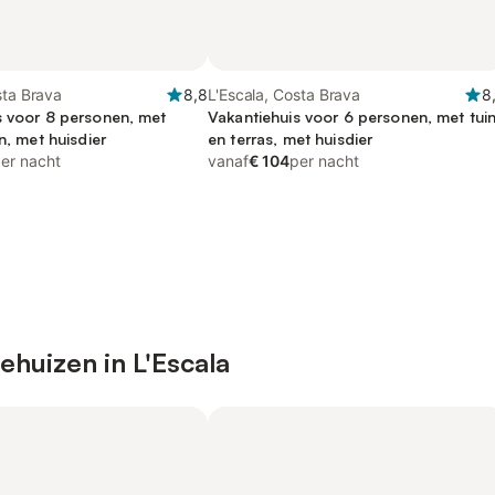
sta Brava
8,8
L'Escala, Costa Brava
8
s voor 8 personen, met
Vakantiehuis voor 6 personen, met tui
in, met huisdier
en terras, met huisdier
er nacht
vanaf
€ 104
per nacht
ehuizen in L'Escala