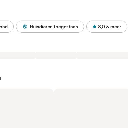
bad
Huisdieren toegestaan
8,0
& meer
n