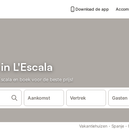
Download de app
Accom
in L'Escala
scala en boek voor de beste prijs!
Aankomst
Vertrek
Gasten
·
·
Vakantiehuizen
Spanje