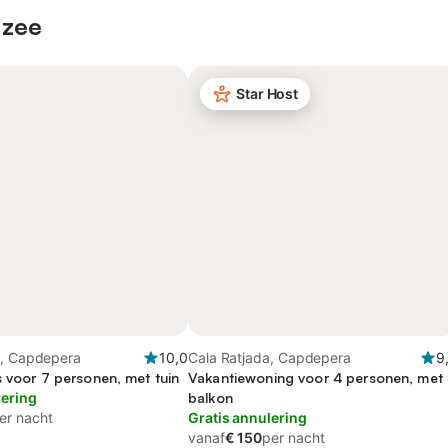
 zee
Star Host
a, Capdepera
10,0
Cala Ratjada, Capdepera
9
s voor 7 personen, met tuin
Vakantiewoning voor 4 personen, met
lering
balkon
er nacht
Gratis annulering
vanaf
€ 150
per nacht