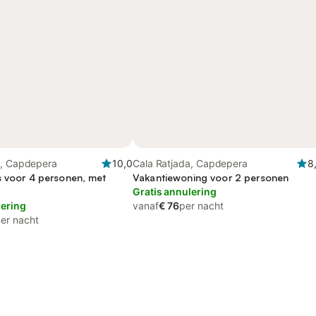
a, Capdepera
10,0
Cala Ratjada, Capdepera
8
s voor 4 personen, met
Vakantiewoning voor 2 personen
Gratis annulering
lering
vanaf
€ 76
per nacht
er nacht