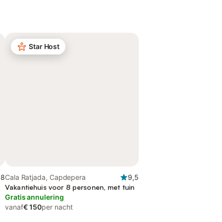
Star Host
,8
Cala Ratjada, Capdepera
9,5
Vakantiehuis voor 8 personen, met tuin
Gratis annulering
vanaf
€ 150
per nacht