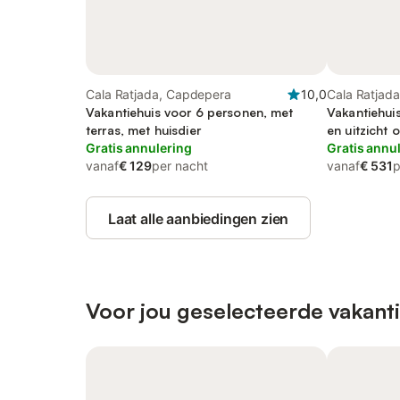
Cala Ratjada, Capdepera
10,0
Cala Ratjad
Vakantiehuis voor 6 personen, met
Vakantiehui
terras, met huisdier
en uitzicht 
Gratis annulering
Gratis annu
vanaf
€ 129
per nacht
vanaf
€ 531
p
Laat alle aanbiedingen zien
Voor jou geselecteerde vakanti