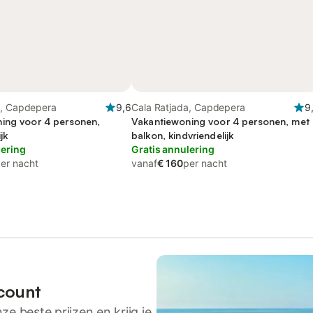
a, Capdepera
9,6
Cala Ratjada, Capdepera
9
ing voor 4 personen,
Vakantiewoning voor 4 personen, met
jk
balkon, kindvriendelijk
lering
Gratis annulering
er nacht
vanaf
€ 160
per nacht
count
ze beste prijzen en krijg je