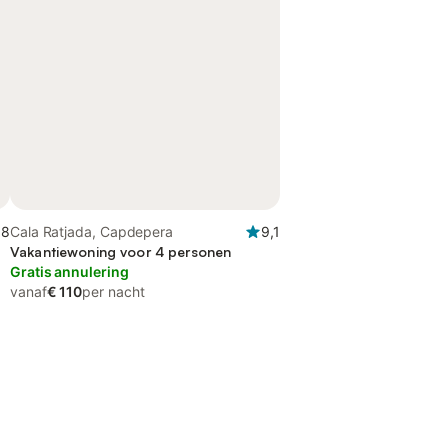
,8
Cala Ratjada, Capdepera
9,1
Vakantiewoning voor 4 personen
Gratis annulering
vanaf
€ 110
per nacht