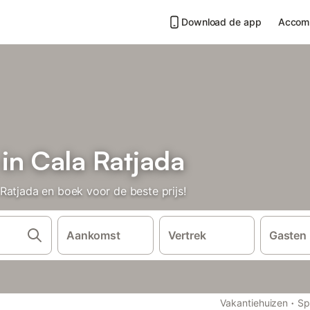
Download de app
Accom
in Cala Ratjada
Ratjada en boek voor de beste prijs!
Aankomst
Vertrek
Gasten
·
Vakantiehuizen
Sp