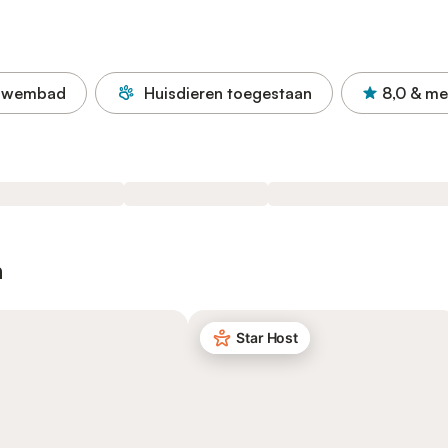
Zwembad
Huisdieren toegestaan
8,0
& me
n
Star Host