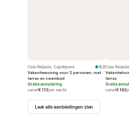
Cala Ratjada, Capdepera
9,0
Cala Ratjad
Vakantiewoning voor 2 personen, met
Vakantiehui
terras en zwembad
terras
Gratis annulering
Gratis annu
vanaf
€ 112
per nacht
vanaf
€ 162
p
Laat alle aanbiedingen zien