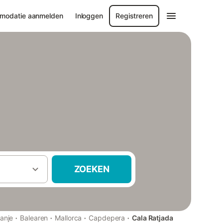
modatie aanmelden
Inloggen
Registreren
ZOEKEN
·
·
·
·
anje
Balearen
Mallorca
Capdepera
Cala Ratjada