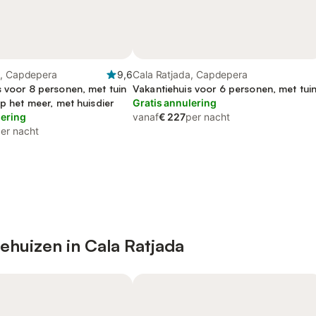
a, Capdepera
9,6
Cala Ratjada, Capdepera
s voor 8 personen, met tuin
Vakantiehuis voor 6 personen, met tui
op het meer, met huisdier
Gratis annulering
lering
vanaf
€ 227
per nacht
er nacht
ehuizen in Cala Ratjada