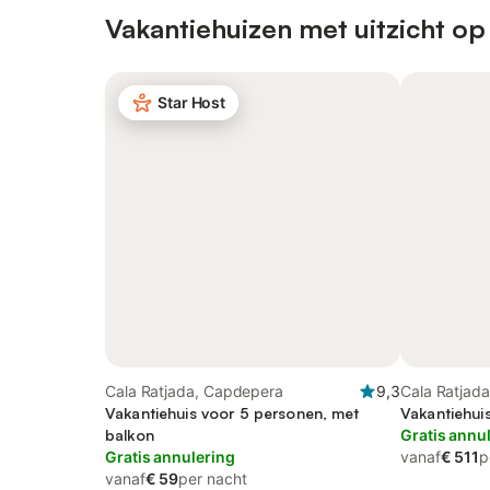
Vakantiehuizen met uitzicht op
Star Host
Cala Ratjada, Capdepera
9,3
Cala Ratjad
Vakantiehuis voor 5 personen, met
Vakantiehui
balkon
Gratis annu
Gratis annulering
vanaf
€ 511
p
vanaf
€ 59
per nacht