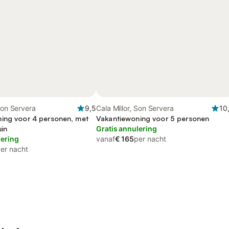
 Son Servera
9,5
Cala Millor, Son Servera
10
ing voor 4 personen, met
Vakantiewoning voor 5 personen
uin
Gratis annulering
lering
vanaf
€ 165
per nacht
er nacht