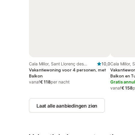
Cala Millor, Sant Llorenç des
10,0
Cala Millor,
Cardassar
Vakantiewoning voor 4 personen, met
Vakantiewon
Balkon
Balkon en T
vanaf
€ 118
per nacht
Gratis annu
vanaf
€ 158
p
Laat alle aanbiedingen zien