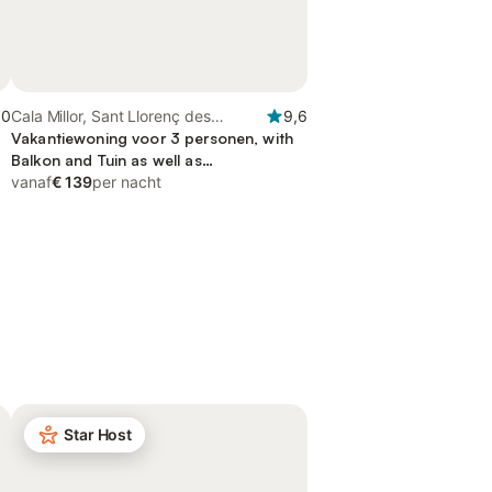
,0
Cala Millor, Sant Llorenç des
9,6
Cardassar
Vakantiewoning voor 3 personen, with
Balkon and Tuin as well as
Kinderzwembad
vanaf
€ 139
per nacht
Star Host