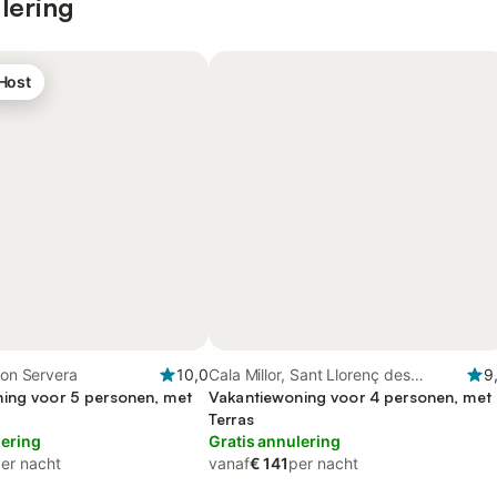
lering
 Host
 Son Servera
10,0
Cala Millor, Sant Llorenç des
9
ing voor 5 personen, met
Cardassar
Vakantiewoning voor 4 personen, met
Terras
lering
Gratis annulering
er nacht
vanaf
€ 141
per nacht