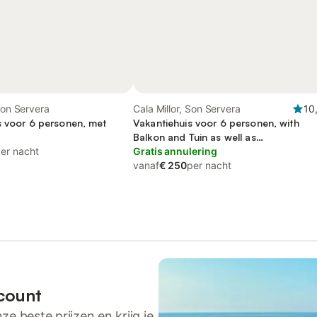
 Son Servera
Cala Millor, Son Servera
10
s voor 6 personen, met
Vakantiehuis voor 6 personen, with
Balkon and Tuin as well as
er nacht
Kinderzwembad
Gratis annulering
vanaf
€ 250
per nacht
count
ze beste prijzen en krijg je