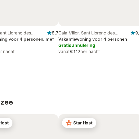
Sant Llorenç des
8,7
Cala Millor, Sant Llorenç des
9
ing voor 4 personen, met
Cardassar
Vakantiewoning voor 4 personen
Gratis annulering
r nacht
vanaf
€ 117
per nacht
 zee
 Host
Star Host