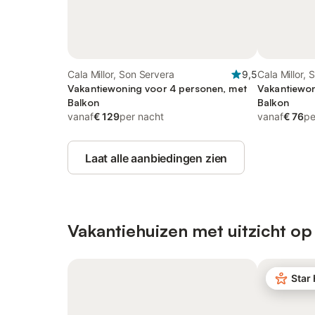
Cala Millor, Son Servera
9,5
Cala Millor, 
Vakantiewoning voor 4 personen, met
Cardassar
Vakantiewon
Balkon
Balkon
vanaf
€ 129
per nacht
vanaf
€ 76
pe
Laat alle aanbiedingen zien
Vakantiehuizen met uitzicht op
Star