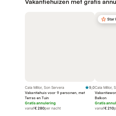
Vakantiehuizen met gratis annu
Star
Cala Millor, Son Servera
9,0
Cala Millor,
Vakantiehuis voor 9 personen, met
Vakantiewon
Terras en Tuin
Balkon
Gratis annulering
Gratis annu
vanaf
€ 280
per nacht
vanaf
€ 210
p