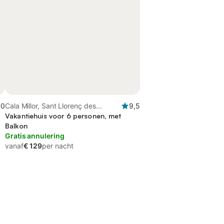
,0
Cala Millor, Sant Llorenç des
9,5
Cardassar
Vakantiehuis voor 6 personen, met
Balkon
Gratis annulering
vanaf
€ 129
per nacht