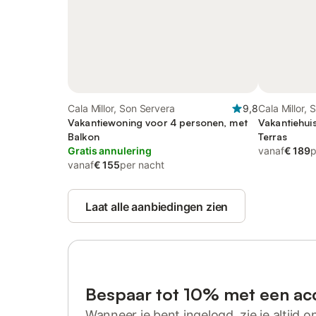
Cala Millor, Son Servera
9,8
Cala Millor,
Vakantiewoning voor 4 personen, met
Vakantiehui
Balkon
Terras
Gratis annulering
vanaf
€ 189
p
vanaf
€ 155
per nacht
Laat alle aanbiedingen zien
Bespaar tot 10% met een ac
Wanneer je bent ingelogd, zie je altijd on