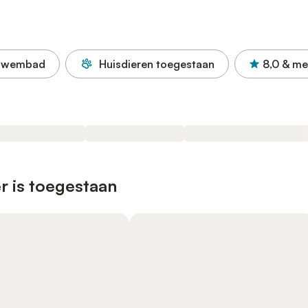
Zwembad
Huisdieren toegestaan
8,0
& me
r is toegestaan