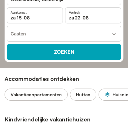
Aankomst
Vertrek
za 15-08
za 22-08
Gasten
ZOEKEN
Accommodaties ontdekken
Vakantieappartementen
Hutten
Huisdi
Kindvriendelijke vakantiehuizen