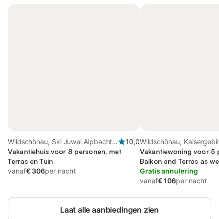
Wildschönau, Ski Juwel Alpbachtal
10,0
Wildschönau, Kaisergebi
Wildschönau
Vakantiehuis voor 8 personen, met
Vakantiewoning voor 5 
Terras en Tuin
Balkon and Terras as wel
vanaf
€ 306
per nacht
Gratis annulering
vanaf
€ 106
per nacht
Laat alle aanbiedingen zien