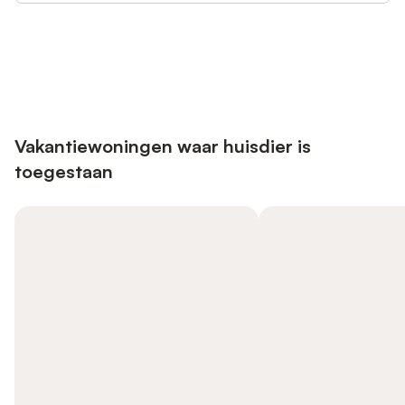
Bespaar tot 10% op veel verblijven
Registreren
met een account.
Vakantiewoningen waar huisdier is
toegestaan