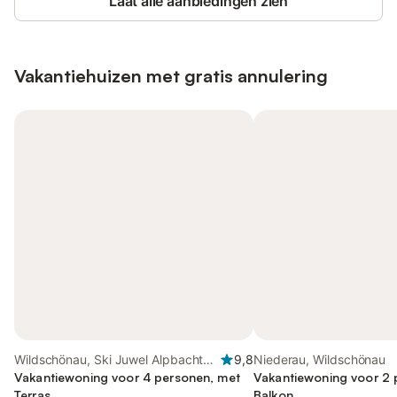
Laat alle aanbiedingen zien
Vakantiehuizen met gratis annulering
Wildschönau, Ski Juwel Alpbachtal
9,8
Niederau, Wildschönau
Wildschönau
Vakantiewoning voor 4 personen, met
Vakantiewoning voor 2 
Terras
Balkon