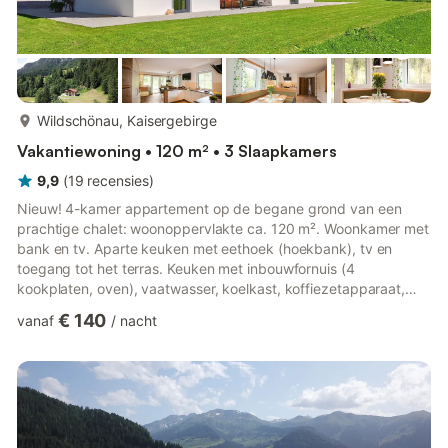
meer...
Wildschönau, Kaisergebirge
Vakantiewoning • 120 m² • 3 Slaapkamers
9,9
(
19
recensies
)
Nieuw! 4-kamer appartement op de begane grond van een
prachtige chalet: woonoppervlakte ca. 120 m². Woonkamer met
bank en tv. Aparte keuken met eethoek (hoekbank), tv en
toegang tot het terras. Keuken met inbouwfornuis (4
kookplaten, oven), vaatwasser, koelkast, koffiezetapparaat,
waterkoker, broodrooster. Berging. 2x tweepersoonskamers. 1x
€ 140
vanaf
/
nacht
eenpersoonskamer. Grote badkamer met ligbad, douche en
dubbele wastafel. 1x apart toilet. Het vakantiehuis, gebouwd in
2020, met twee vakantiewoningen van elk ca. 100m², gelegen
op een absoluut rustige locatie, tussen Oberau, Auffach en
Mühltal. Het vaka...