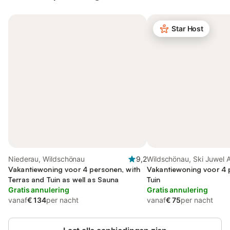
Star Host
Niederau, Wildschönau
9,2
Wildschönau, Ski Juwel 
Vakantiewoning voor 4 personen, with
Wildschönau
Vakantiewoning voor 4 
Terras and Tuin as well as Sauna
Tuin
Gratis annulering
Gratis annulering
vanaf
€ 134
per nacht
vanaf
€ 75
per nacht