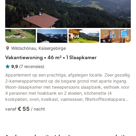
meer...
Wildschönau, Kaisergebirge
Vakantiewoning • 46 m² • 1 Slaapkamer
9,9
(
7
recensies
)
Appartement op een prachtige, afgelegen locatie. Zeer gezellig
2-kamerappartement op de begane grond met aparte ingang.
Woon-/slaapkamer met tweepersoons slaapbank, eethoek voor
4 personen met hoekbank en 2 stoelen, kitchenette (4
kookplaten, oven, koelkast, vaatwasser, filterkoffiezetapparaat,
waterkoker, broodrooster. Terras met berg- en panoramisch
€ 55
vanaf
/
nacht
uitzicht. WLAN, beddengoed, handdoeken inbegrepen.
Appartement op de Zastenhof. De "Zastenhof" van de familie
Haas, die het bedrijf runt, is met de auto bereikbaar vanaf het
centrum van "Oberau" in ongeveer 5 km via een deels smalle
bergweg. I...