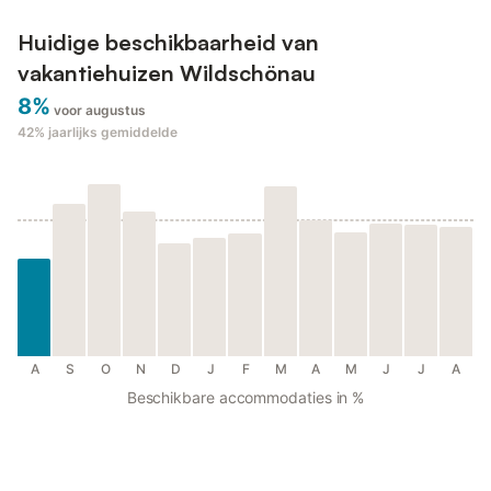
Huidige beschikbaarheid van
vakantiehuizen Wildschönau
8%
voor augustus
42%
jaarlijks gemiddelde
A
S
O
N
D
J
F
M
A
M
J
J
A
Beschikbare accommodaties in %