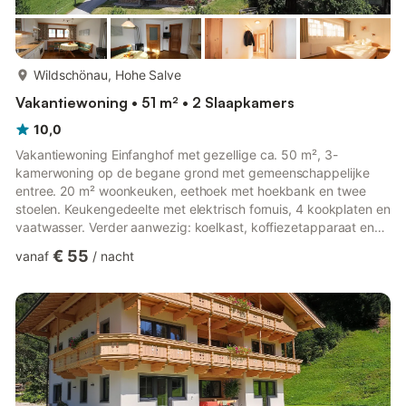
meer...
Wildschönau, Hohe Salve
Vakantiewoning • 51 m² • 2 Slaapkamers
10,0
Vakantiewoning Einfanghof met gezellige ca. 50 m², 3-
kamerwoning op de begane grond met gemeenschappelijke
entree. 20 m² woonkeuken, eethoek met hoekbank en twee
stoelen. Keukengedeelte met elektrisch fornuis, 4 kookplaten en
vaatwasser. Verder aanwezig: koelkast, koffiezetapparaat en
waterkoker. Een tweepersoonskamer en een kamer met een
€ 55
vanaf
/
nacht
stapelbed. Douche, apart toilet. Gedetailleerde beschrijving van
het huis: De actieve boerderij (Einfanghof) ligt solitair op een
mooie helling met uitzicht op het tegenoverliggende ski- en
wandelgebied Markbachjoch, in de wijk Bacherwinkl. Het
vakantiehui...