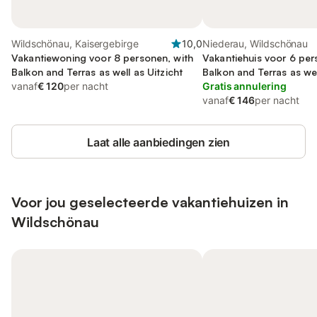
Wildschönau, Kaisergebirge
10,0
Niederau, Wildschönau
Vakantiewoning voor 8 personen, with
Vakantiehuis voor 6 per
Balkon and Terras as well as Uitzicht
Balkon and Terras as wel
vanaf
€ 120
per nacht
Sauna
Gratis annulering
vanaf
€ 146
per nacht
Laat alle aanbiedingen zien
Voor jou geselecteerde vakantiehuizen in
Wildschönau