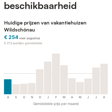
beschikbaarheid
Huidige prijzen van vakantiehuizen
Wildschönau
€ 254
voor augustus
€ 272
jaarlijks gemiddelde
A
S
O
N
D
J
F
M
A
M
J
J
A
Gemiddelde prijs per maand