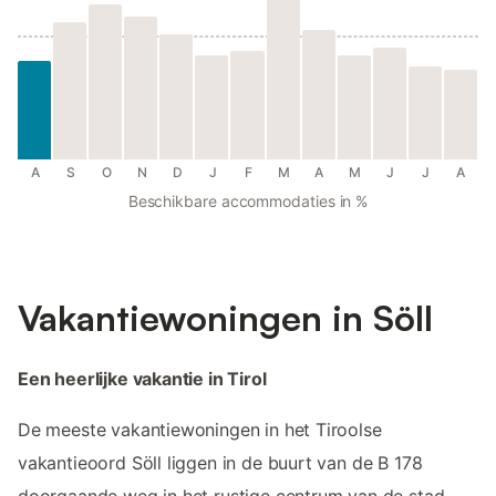
A
S
O
N
D
J
F
M
A
M
J
J
A
Beschikbare accommodaties in %
Vakantiewoningen in Söll
Een heerlijke vakantie in Tirol
De meeste vakantiewoningen in het Tiroolse
vakantieoord Söll liggen in de buurt van de B 178
doorgaande weg in het rustige centrum van de stad.