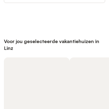
Bespaar tot 10% op veel verblijven
Registreren
met een account.
Voor jou geselecteerde vakantiehuizen in
Linz