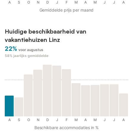
A
S
O
N
D
J
F
M
A
M
J
J
A
Gemiddelde prijs per maand
Huidige beschikbaarheid van
vakantiehuizen Linz
22%
voor augustus
58%
jaarlijks gemiddelde
A
S
O
N
D
J
F
M
A
M
J
J
A
Beschikbare accommodaties in %