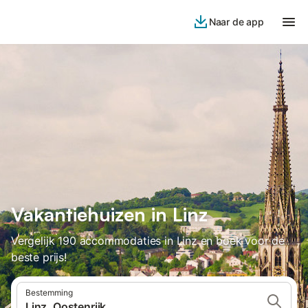
Naar de app
Vakantiehuizen in Linz
Vergelijk 190 accommodaties in Linz en boek voor de
beste prijs!
Bestemming
Linz, Oostenrijk