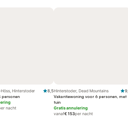
-Höss, Hinterstoder
8,5
Hinterstoder, Dead Mountains
9
4 personen
Vakantiewoning voor 6 personen, met
lering
tuin
per nacht
Gratis annulering
vanaf
€ 153
per nacht