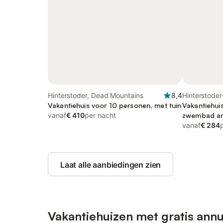
Hinterstoder, Dead Mountains
8,4
Hinterstoder
Vakantiehuis voor 10 personen, met tuin
Vakantiehui
vanaf
€ 410
per nacht
zwembad and 
met huisdier
vanaf
€ 284
Laat alle aanbiedingen zien
Vakantiehuizen met gratis annu