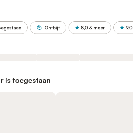
oegestaan
Ontbijt
8,0
& meer
9,0
r is toegestaan