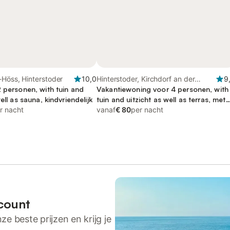
-Höss, Hinterstoder
10,0
Hinterstoder, Kirchdorf an der
9
 personen, with tuin and
Krems (Bezirk)
Vakantiewoning voor 4 personen, with
ell as sauna, kindvriendelijk
tuin and uitzicht as well as terras, met
r nacht
huisdier
vanaf
€ 80
per nacht
count
ze beste prijzen en krijg je