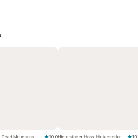
n
r, Dead Mountains
10,0
Hinterstoder-Höss, Hinterstoder
10