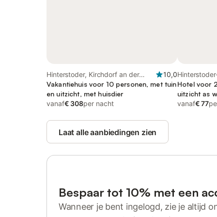
Hinterstoder, Kirchdorf an der
10,0
Hinterstoder
Krems (Bezirk)
Vakantiehuis voor 10 personen, met tuin
Hotel voor 2
en uitzicht, met huisdier
uitzicht as w
vanaf
€ 308
per nacht
vanaf
€ 77
pe
Laat alle aanbiedingen zien
Bespaar tot 10% met een ac
Wanneer je bent ingelogd, zie je altijd on