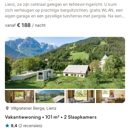
Lienz, ze zijn centraal gelegen en liefdevol ingericht. U kunt
zich verheugen op prachtige berguitzichten, gratis WLAN, een
eigen garage en een gezellige tuin/terras met pergola. Na een
dag wandelen, fietsen of skiën kunt u uw dag ontspannen
€ 188
vanaf
/
nacht
afsluiten in de gemeenschappelijke tuin/pergola met open
haard. Vlakbij vindt u een Spar-supermarkt, die gemakkelijk te
voet bereikbaar is. In slechts 3 minuten lopen bereikt u de oude
binnenstad van Lienz en kunt u daar ontspannen flaneren o...
meer...
Villgratener Berge, Lienz
Vakantiewoning • 101 m² • 2 Slaapkamers
9,4
(
2
recensies
)