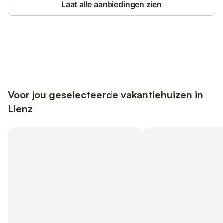
Laat alle aanbiedingen zien
Bespaar tot 10% op veel verblijven
Registreren
met een account.
Voor jou geselecteerde vakantiehuizen in
Lienz