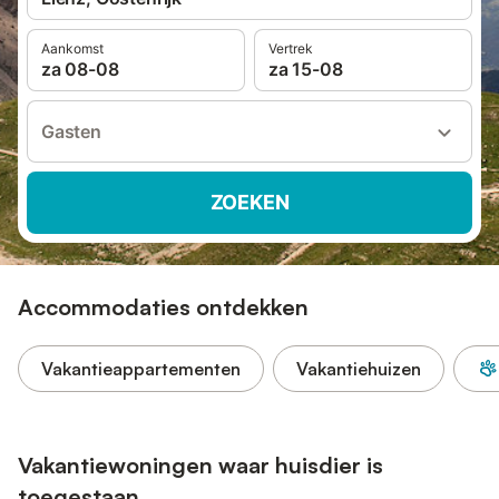
Aankomst
Vertrek
za 08-08
za 15-08
Gasten
ZOEKEN
Accommodaties ontdekken
Vakantieappartementen
Vakantiehuizen
Vakantiewoningen waar huisdier is
toegestaan