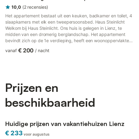
10,0
(
2
recensies
)
Het appartement bestaat uit een keuken, badkamer en toilet, 4
slaapkamers met elk een tweepersoonsbed. Haus Steinlicht
Welkom bij Haus Steinlicht. Ons huis is gelegen in Lienz, te
midden van een dromerig berglandschap. Het appartement
bevindt zich op de 1e verdieping, heeft een woonoppervlakte
van ca. 120m² en is grotendeels nieuw gerenoveerd. Het
€ 200
vanaf
/
nacht
appartement biedt plaats aan maximaal 8 personen. Het design
ontmoet oude muren en antieke meubels. Het appartement
bestaat uit 4 slaapkamers, die elk met elkaar verbonden zijn,
een badkamer en 2 aparte toiletten, een keuken en een
gezellige woonk...
Prijzen en
beschikbaarheid
Huidige prijzen van vakantiehuizen Lienz
€ 233
voor augustus