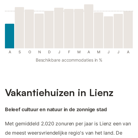
A
S
O
N
D
J
F
M
A
M
J
J
A
Beschikbare accommodaties in %
Vakantiehuizen in Lienz
Beleef cultuur en natuur in de zonnige stad
Met gemiddeld 2.020 zonuren per jaar is Lienz een van
de meest weersvriendelijke regio's van het land. De