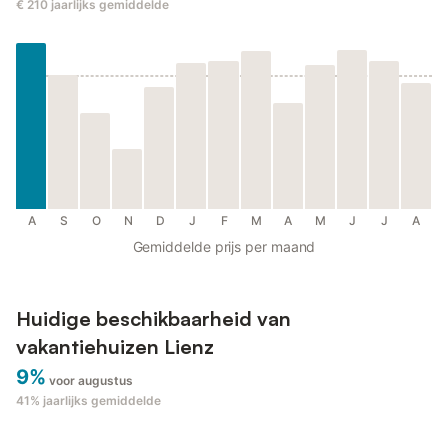
€ 210
jaarlijks gemiddelde
A
S
O
N
D
J
F
M
A
M
J
J
A
Gemiddelde prijs per maand
Huidige beschikbaarheid van
vakantiehuizen Lienz
9%
voor augustus
41%
jaarlijks gemiddelde