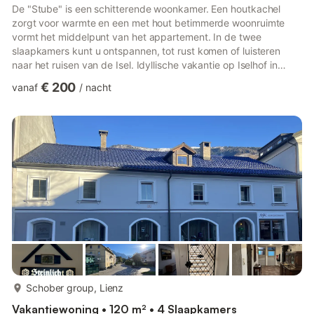
De "Stube" is een schitterende woonkamer. Een houtkachel
zorgt voor warmte en een met hout betimmerde woonruimte
vormt het middelpunt van het appartement. In de twee
slaapkamers kunt u ontspannen, tot rust komen of luisteren
naar het ruisen van de Isel. Idyllische vakantie op Iselhof in
Lienz Het beschermde monument bestaat uit een herenhuis,
€ 200
vanaf
/
nacht
een vers gerenoveerde "Stadl" (schuur) en de moderne Villa
Notsch. Hier worden geschiedenis gecombineerd met moderne
cultuur en architectuur, design ontmoet oude muren en antieke
meubels. Onze gasten vinden de plek uniek en kunnen hier
bijzonder goed o...
meer...
Schober group, Lienz
Vakantiewoning • 120 m² • 4 Slaapkamers