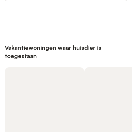
Bespaar tot 10% op veel verblijven
Registreren
met een account.
Vakantiewoningen waar huisdier is
toegestaan