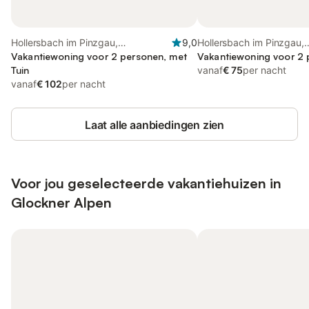
Hollersbach im Pinzgau,
9,0
Hollersbach im Pinzgau,
Bundesland Salzburg
Vakantiewoning voor 2 personen, met
Bundesland Salzburg
Vakantiewoning voor 2
Tuin
vanaf
€ 75
per nacht
vanaf
€ 102
per nacht
Laat alle aanbiedingen zien
Voor jou geselecteerde vakantiehuizen in
Glockner Alpen