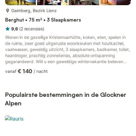
meer...
Gaimberg, Bezirk Lienz
Berghut • 75 m² • 3 Slaapkamers
9,6
(
2
recensies
)
Wonen in de gezellige Kristemoarhütte, koken, eten, spelen in
de ruime, zeer goed uitgeruste woonkeuken met houtkachel,
vaatwasser, geweldig uitzicht, 3 slaapkamers, badkamer, toilet,
haardroger, prachtig zonneterras, absolute ontspanning
gegarandeerd. Wilt u een geweldige wintervakantie beleven
midden in het zonnige skigebied Zettersfeld? Als eerste op de
€ 140
vanaf
/
nacht
piste in de ochtend? Genieten van een koel biertje op het
zonneterras van de Kristemoarhütte? Gezellige avonden in de
hut - samen koken, kaartspelen, lezen - zonder televisie? Boek
dan vandaag nog! Ruime woonkeuken met vaatwasser en
Populairste bestemmingen in de Glockner
houtk...
Alpen