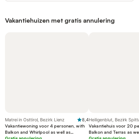
Vakantiehuizen met gratis annulering
Matrei in Osttirol, Bezirk Lienz
8,4
Heiligenblut, Bezirk Spitt
Vakantiewoning voor 4 personen, with
Drau
Vakantiehuis voor 20 pe
Balkon and Whirlpool as well as
Balkon and Terras as wel
Kinderzwembad and Sauna
Gratis annulering
Gratis annulering