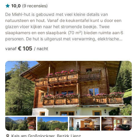
10,0
(
9
recensies
)
De Miehl-hut is gebouwd met veel kleine details van
natuursteen en hout. Vanaf de keukentafel kunt u door een
glazen vloer kijken naar het stromende beekje. Twee
slaapkamers en een slaapbank (70 m²) bieden ruimte aan 6
personen. De hut is uitgerust met verwarming, elektrische
kookplaat, houtkachel, vaatwasser, douche/toilet,
€ 105
vanaf
/
nacht
satelliettelevisie, radio en "gratis wifi". Daarnaast hebben we
voor u voor de Miehl-hut een houtskoolgrill geplaatst, die
uitnodigt tot barbecueën. In de hut kunt u vervolgens het vuur
in de houtkachel aanmaken en luisteren naar het rustgevende
geknetter van het vuur. ...
meer...
Kals am Großglockner, Bezirk Lienz