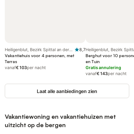
Heiligenblut, Bezirk Spittal an der
8,7
Heiligenblut, Bezirk Spitt
Drau
Vakantiehuis voor 4 personen, met
Drau
Berghut voor 10 person
Terras
en Tuin
vanaf
€ 103
per nacht
Gratis annulering
vanaf
€ 143
per nacht
Laat alle aanbiedingen zien
Vakantiewoning en vakantiehuizen met
uitzicht op de bergen