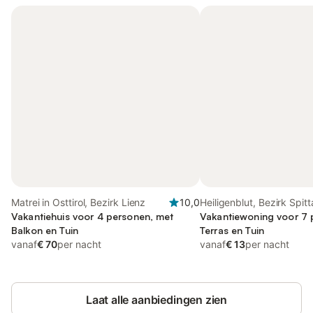
Matrei in Osttirol, Bezirk Lienz
10,0
Heiligenblut, Bezirk Spitt
Vakantiehuis voor 4 personen, met
Drau
Vakantiewoning voor 7 
Balkon en Tuin
Terras en Tuin
vanaf
€ 70
per nacht
vanaf
€ 13
per nacht
Laat alle aanbiedingen zien