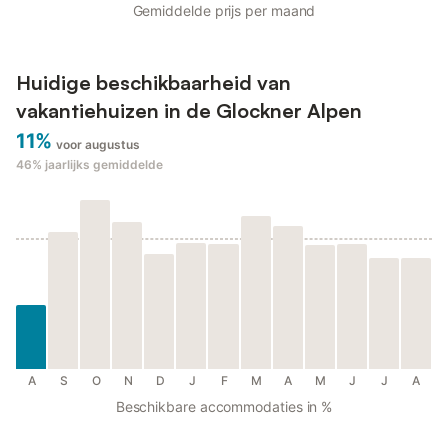
Gemiddelde prijs per maand
Huidige beschikbaarheid van
vakantiehuizen in de Glockner Alpen
11%
voor augustus
46%
jaarlijks gemiddelde
A
S
O
N
D
J
F
M
A
M
J
J
A
Beschikbare accommodaties in %