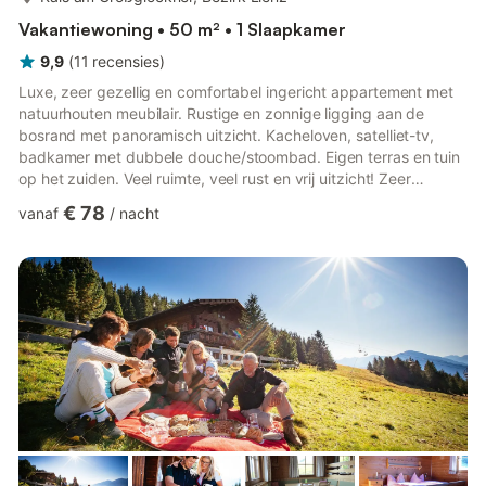
Vakantiewoning • 50 m² • 1 Slaapkamer
9,9
(
11
recensies
)
Luxe, zeer gezellig en comfortabel ingericht appartement met
natuurhouten meubilair. Rustige en zonnige ligging aan de
bosrand met panoramisch uitzicht. Kacheloven, satelliet-tv,
badkamer met dubbele douche/stoombad. Eigen terras en tuin
op het zuiden. Veel ruimte, veel rust en vrij uitzicht! Zeer
gezellig appartement met hoge standaard van voorzieningen.
€ 78
vanaf
/
nacht
Zonnige, rustige ligging aan de bosrand, eigen terras, complete
houten inrichting, kacheloven, dubbele comfortdouche en
stoombad, vaatwasser en oven. Direct startpunt voor de Kalser
Talrundweg en voor hoogtewandelingen. Huisdieren toegesta...