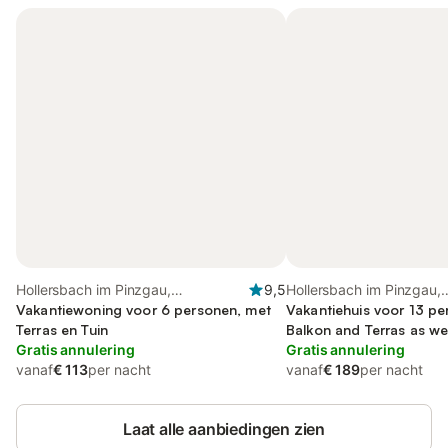
Hollersbach im Pinzgau,
9,5
Hollersbach im Pinzgau,
Bundesland Salzburg
Vakantiewoning voor 6 personen, met
Bundesland Salzburg
Vakantiehuis voor 13 pe
Terras en Tuin
Balkon and Terras as wel
Gratis annulering
Gratis annulering
vanaf
€ 113
per nacht
vanaf
€ 189
per nacht
Laat alle aanbiedingen zien