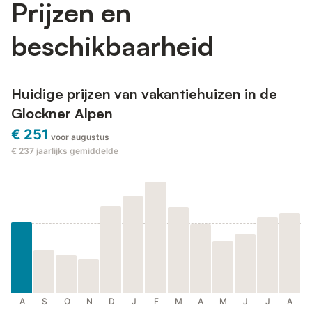
Prijzen en
beschikbaarheid
Huidige prijzen van vakantiehuizen in de
Glockner Alpen
€ 251
voor augustus
€ 237
jaarlijks gemiddelde
A
S
O
N
D
J
F
M
A
M
J
J
A