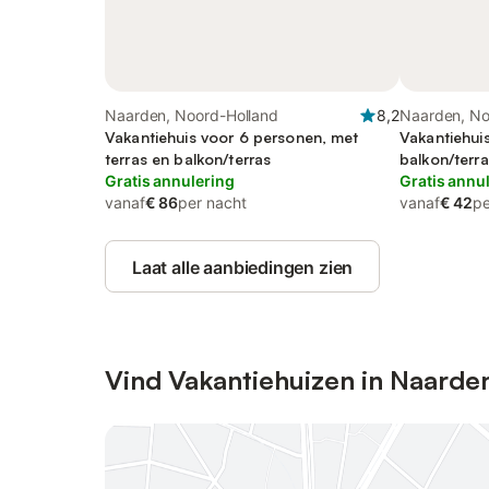
Naarden, Noord-Holland
8,2
Naarden, No
Vakantiehuis voor 6 personen, met
Vakantiehui
terras en balkon/terras
balkon/terra
Gratis annulering
Gratis annu
vanaf
€ 86
per nacht
vanaf
€ 42
pe
Laat alle aanbiedingen zien
Vind Vakantiehuizen in Naarde