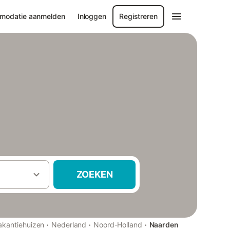
modatie aanmelden
Inloggen
Registreren
ZOEKEN
·
·
·
akantiehuizen
Nederland
Noord-Holland
Naarden