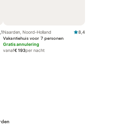
,1
Naarden, Noord-Holland
8,4
Vakantiehuis voor 7 personen
Gratis annulering
vanaf
€ 193
per nacht
arden