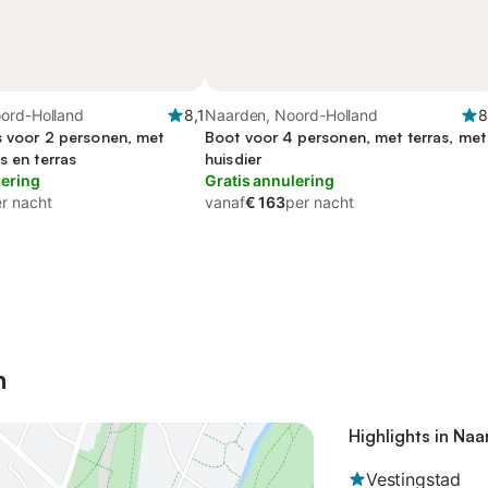
ord-Holland
8,1
Naarden, Noord-Holland
8
s voor 2 personen, met
Boot voor 4 personen, met terras, met
s en terras
huisdier
lering
Gratis annulering
r nacht
vanaf
€ 163
per nacht
n
Highlights in Na
Vestingstad