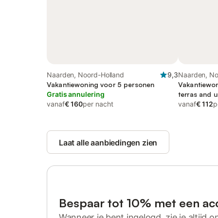
Naarden, Noord-Holland
9,3
Naarden, No
Vakantiewoning voor 5 personen
Vakantiewon
Gratis annulering
terras and u
vanaf
€ 160
per nacht
as uitzicht
vanaf
€ 112
p
Laat alle aanbiedingen zien
Bespaar tot 10% met een ac
Wanneer je bent ingelogd, zie je altijd on