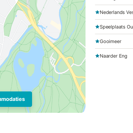
Nederlands Ve
Speelplaats O
Gooimeer
Naarder Eng
mmodaties