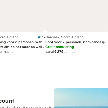
ord-Holland
7,2
Naarden, Noord-Holland
ing voor 5 personen, with
Boot voor 7 personen, kindvriendelijk
itzicht op het meer as well
Gratis annulering
er nacht
vanaf
€ 279
per nacht
count
ze beste prijzen en krijg je