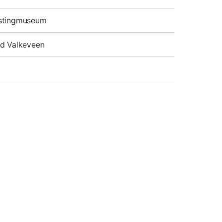
stingmuseum
ud Valkeveen