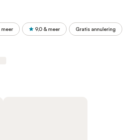
 meer
9,0
& meer
Gratis annulering