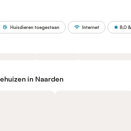
Huisdieren toegestaan
Internet
8,0
&
iehuizen in Naarden