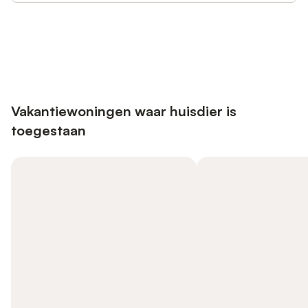
Bespaar tot 10% op veel verblijven
Registreren
met een account.
Vakantiewoningen waar huisdier is
toegestaan