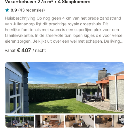
Vakantiehuis • 275 m² • 4 Slaapkamers
9,9
(
43
recensies
)
Huisbeschrijving Op nog geen 4 km van het brede zandstrand
van Julianadorp ligt dit prachtige royale groepshuis. Dit
heerlijke familiehuis met sauna is een superfijne plek voor een
familievakantie. In de sfeervolle tuin lopen kipjes die voor verse
eieren zorgen. Je kijkt uit over een wei met schapen. De living is
voorzien van houtkachel en lange eettafel voor een gezellig
€ 407
vanaf
/
nacht
samen zijn. In de kast vind je boeken en gezelschapspelletjes.
En je slaapt hier onder een rieten kap. Hoe idyllisch wil je het
hebben?De trekpleister van de regio Juliandorp – Callantsoog is
natuurlijk het brede zandstran...