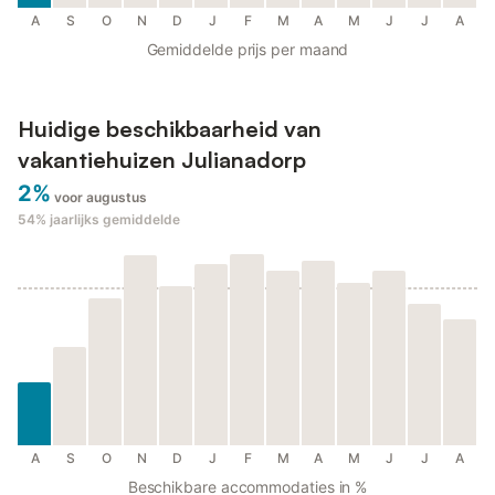
A
S
O
N
D
J
F
M
A
M
J
J
A
Gemiddelde prijs per maand
Huidige beschikbaarheid van
vakantiehuizen Julianadorp
2%
voor augustus
54%
jaarlijks gemiddelde
A
S
O
N
D
J
F
M
A
M
J
J
A
Beschikbare accommodaties in %