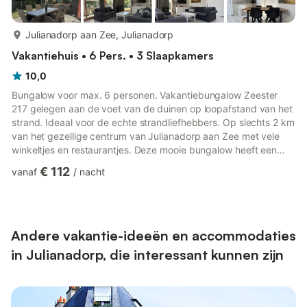
meer...
Julianadorp aan Zee, Julianadorp
Vakantiehuis • 6 Pers. • 3 Slaapkamers
10,0
Bungalow voor max. 6 personen. Vakantiebungalow Zeester
217 gelegen aan de voet van de duinen op loopafstand van het
strand. Ideaal voor de echte strandliefhebbers. Op slechts 2 km
van het gezellige centrum van Julianadorp aan Zee met vele
winkeltjes en restaurantjes. Deze mooie bungalow heeft een
zonnige tuin met een terras en gratis eigen parkeerplaats. Hij is
€ 112
vanaf
/
nacht
gelijkvloers en heeft een open keuken en woonkamer met
schuifpui naar de tuin. In de woonkamer zit een openhaard dat
u gezellig kan opsteken in de koudere maanden. De keuken is
voorzien van een vaatwasser, c...
Andere vakantie-ideeën en accommodaties
in Julianadorp, die interessant kunnen zijn