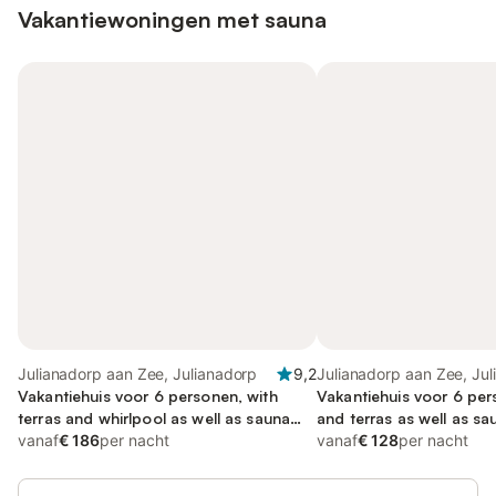
Vakantiewoningen met sauna
Julianadorp aan Zee, Julianadorp
9,2
Julianadorp aan Zee, Ju
Vakantiehuis voor 6 personen, with
Vakantiehuis voor 6 per
terras and whirlpool as well as sauna
and terras as well as sa
and tuin
vanaf
€ 186
per nacht
huisdier
vanaf
€ 128
per nacht