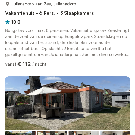
meer...
Julianadorp aan Zee, Julianadorp
Vakantiehuis • 6 Pers. • 3 Slaapkamers
10,0
Bungalow voor max. 6 personen. Vakantiebungalow Zeester ligt
aan de voet van de duinen op Bungalowpark Strandslag en op
loopafstand van het strand, dé ideale plek voor echte
strandliefhebbers. Op slechts 2 km afstand vindt u het
gezellige centrum van Julianadorp aan Zee met diverse winkels
en restaurants. De gelijkvloerse bungalow beschikt over een
€ 112
vanaf
/
nacht
ruime, zonnige tuin rondom met terras, tuinmeubilair en een
prachtig uitzicht op de duinen. De tuin is volledig omheind en er
is een gratis privéparkeerplaats aanwezig. Binnen vindt u een
lichte woonkamer met open keuken en een schuifpui naar de ...