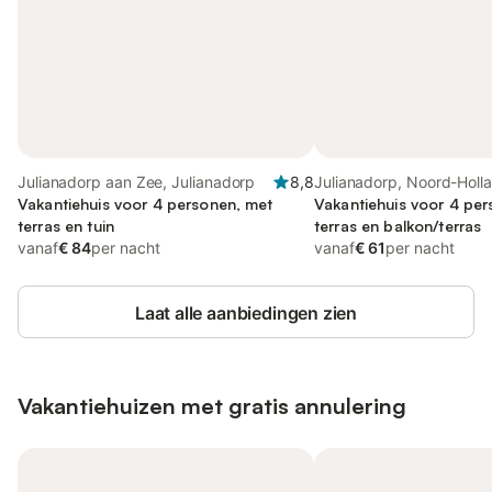
Julianadorp aan Zee, Julianadorp
8,8
Julianadorp, Noord-Holla
Vakantiehuis voor 4 personen, met
van de Noordzee
Vakantiehuis voor 4 pe
terras en tuin
terras en balkon/terras
vanaf
€ 84
per nacht
vanaf
€ 61
per nacht
Laat alle aanbiedingen zien
Vakantiehuizen met gratis annulering