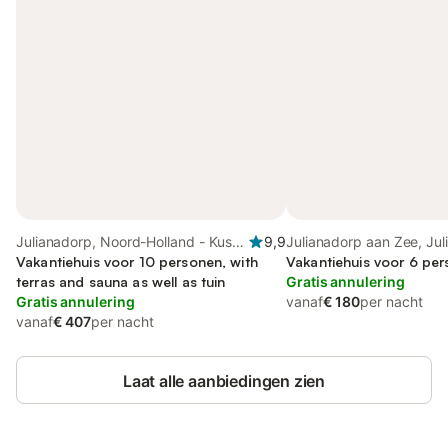
Julianadorp, Noord-Holland - Kust
9,9
Julianadorp aan Zee, Ju
van de Noordzee
Vakantiehuis voor 10 personen, with
Vakantiehuis voor 6 per
terras and sauna as well as tuin
Gratis annulering
Gratis annulering
vanaf
€ 180
per nacht
vanaf
€ 407
per nacht
Laat alle aanbiedingen zien