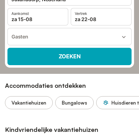
Aankomst
Vertrek
za 15-08
za 22-08
Gasten
ZOEKEN
Accommodaties ontdekken
Vakantiehuizen
Bungalows
Huisdieren 
Kindvriendelijke vakantiehuizen