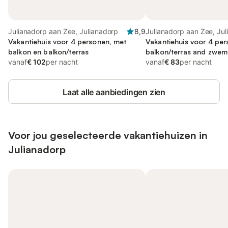
Julianadorp aan Zee, Julianadorp
8,9
Julianadorp aan Zee, Ju
Vakantiehuis voor 4 personen, met
Vakantiehuis voor 4 per
balkon en balkon/terras
balkon/terras and zwem
vanaf
€ 102
per nacht
terras
vanaf
€ 83
per nacht
Laat alle aanbiedingen zien
Voor jou geselecteerde vakantiehuizen in
Julianadorp