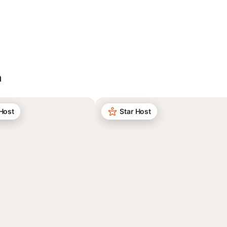
n
 Host
Star Host