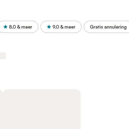
8,0
& meer
9,0
& meer
Gratis annulering