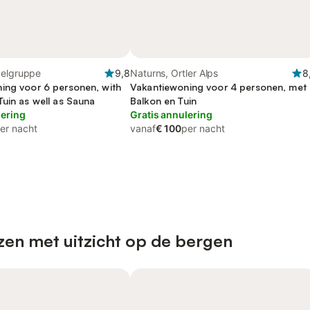
xelgruppe
9,8
Naturns, Ortler Alps
8
ing voor 6 personen, with
Vakantiewoning voor 4 personen, met
Tuin as well as Sauna
Balkon en Tuin
lering
Gratis annulering
er nacht
vanaf
€ 100
per nacht
zen met uitzicht op de bergen