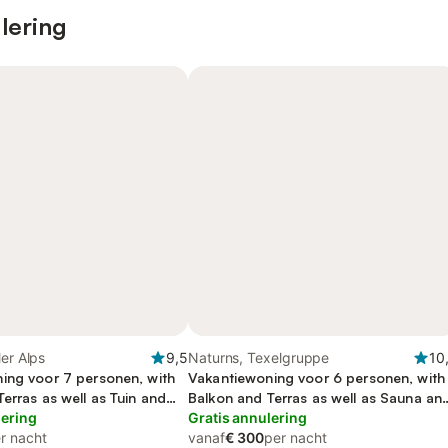
lering
ler Alps
9,5
Naturns, Texelgruppe
10
ing voor 7 personen, with
Vakantiewoning voor 6 personen, with
erras as well as Tuin and
Balkon and Terras as well as Sauna an
lering
Uitzicht
Gratis annulering
r nacht
vanaf
€ 300
per nacht