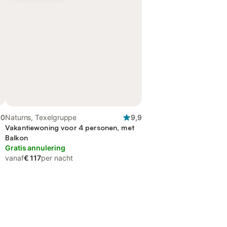
,0
Naturns, Texelgruppe
9,9
Vakantiewoning voor 4 personen, met
Balkon
Gratis annulering
vanaf
€ 117
per nacht