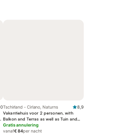
,0
Tschirland - Cirlano, Naturns
8,9
Vakantiehuis voor 2 personen, with
d
Balkon and Terras as well as Tuin and
Uitzicht
Gratis annulering
vanaf
€ 84
per nacht