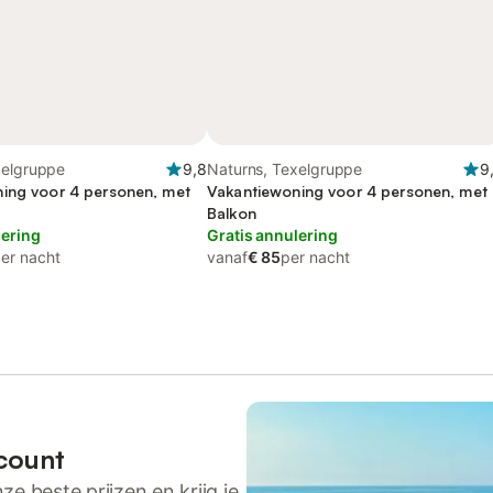
xelgruppe
9,8
Naturns, Texelgruppe
9
ing voor 4 personen, met
Vakantiewoning voor 4 personen, met
Balkon
lering
Gratis annulering
er nacht
vanaf
€ 85
per nacht
count
ze beste prijzen en krijg je