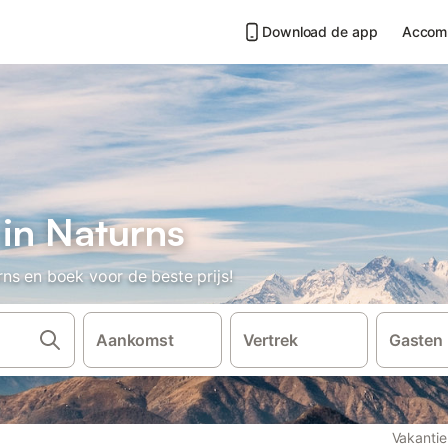
Download de app
Accom
 in Naturns
ns en boek voor de beste prijs!
Aankomst
Vertrek
Gasten
Vakantie