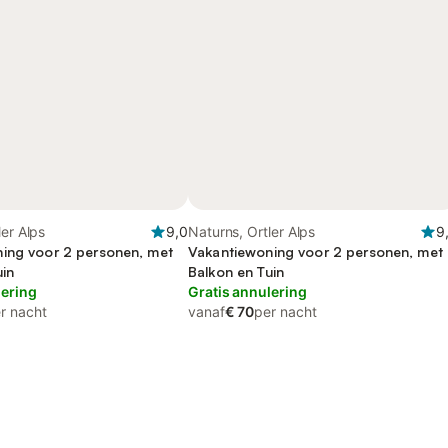
ler Alps
9,0
Naturns, Ortler Alps
9
ing voor 2 personen, met
Vakantiewoning voor 2 personen, met
uin
Balkon en Tuin
lering
Gratis annulering
r nacht
vanaf
€ 70
per nacht