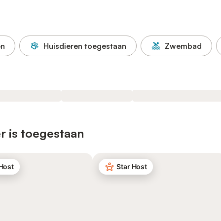
en
Huisdieren toegestaan
Zwembad
r is toegestaan
 Host
Star Host