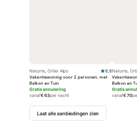
Naturns, Ortler Alps
8,8
Naturns, Ort
Vakantiewoning voor 2 personen, met
Vakantiewon
Balkon en Tuin
Balkon en T
Gratis annulering
Gratis annu
vanaf
€ 63
per nacht
vanaf
€ 70
pe
Laat alle aanbiedingen zien