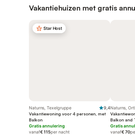
Vakantiehuizen met gratis annu
Star Host
Naturns, Texelgruppe
9,4
Naturns, Ort
Vakantiewoning voor 4 personen, met
Vakantiewon
Balkon
Balkon and T
Gratis annulering
Zwembad
Gratis annu
vanaf
€ 115
per nacht
vanaf
€ 70
pe