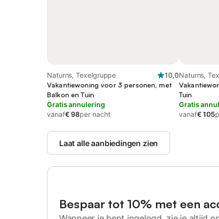
Naturns, Texelgruppe
10,0
Naturns, Te
Vakantiewoning voor 3 personen, met
Vakantiewon
Balkon en Tuin
Tuin
Gratis annulering
Gratis annu
vanaf
€ 98
per nacht
vanaf
€ 105
p
Laat alle aanbiedingen zien
Bespaar tot 10% met een ac
Wanneer je bent ingelogd, zie je altijd on