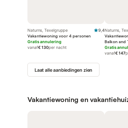
Naturns, Texelgruppe
9,4
Naturns, Te
Vakantiewoning voor 4 personen
Vakantiewon
Gratis annulering
Balkon and 
vanaf
€ 130
per nacht
Gratis annu
vanaf
€ 147
p
Laat alle aanbiedingen zien
Vakantiewoning en vakantiehui