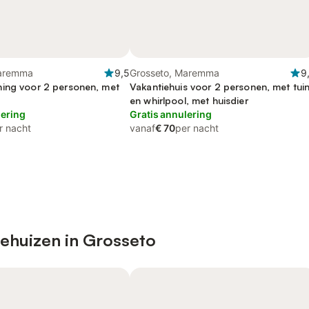
Maremma
9,5
Grosseto, Maremma
9
ing voor 2 personen, met
Vakantiehuis voor 2 personen, met tui
en whirlpool, met huisdier
lering
Gratis annulering
r nacht
vanaf
€ 70
per nacht
iehuizen in Grosseto