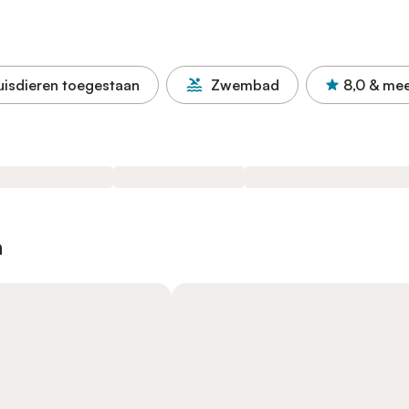
uisdieren toegestaan
Zwembad
8,0
& me
n