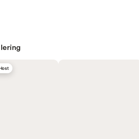
lering
 Host