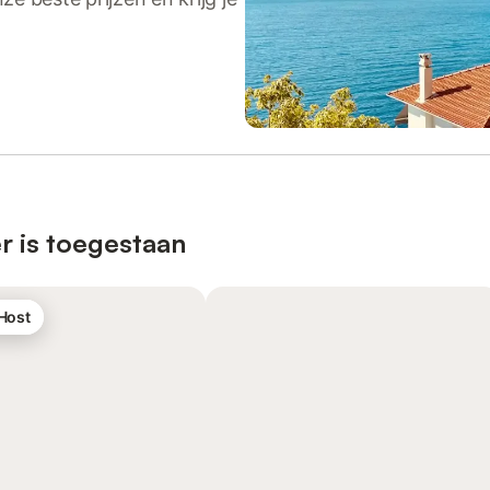
r is toegestaan
 Host