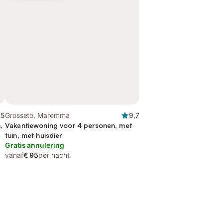
,5
Grosseto, Maremma
9,7
,
Vakantiewoning voor 4 personen, met
tuin, met huisdier
Gratis annulering
vanaf
€ 95
per nacht