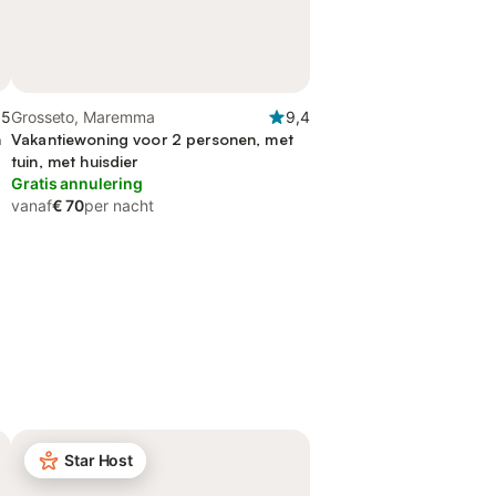
,5
Grosseto, Maremma
9,4
n
Vakantiewoning voor 2 personen, met
tuin, met huisdier
Gratis annulering
vanaf
€ 70
per nacht
Star Host