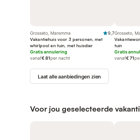
Grosseto, Maremma
9,7
Grosseto, 
Vakantiehuis voor 3 personen, met
Vakantiewon
whirlpool en tuin, met huisdier
tuin
Gratis annulering
Gratis annu
vanaf
€ 81
per nacht
vanaf
€ 71
pe
Laat alle aanbiedingen zien
Voor jou geselecteerde vakant