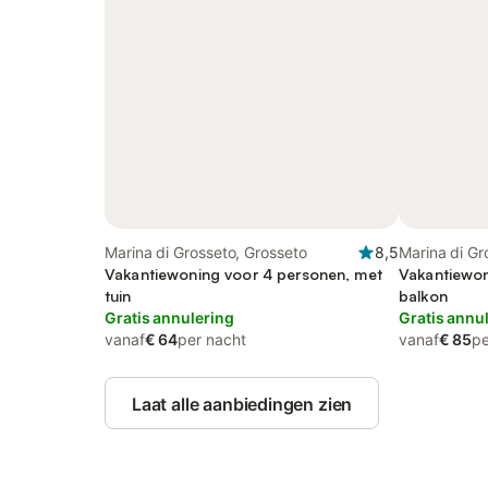
Marina di Grosseto, Grosseto
8,5
Marina di Gr
Vakantiewoning voor 4 personen, met
Vakantiewon
tuin
balkon
Gratis annulering
Gratis annu
vanaf
€ 64
per nacht
vanaf
€ 85
pe
Laat alle aanbiedingen zien