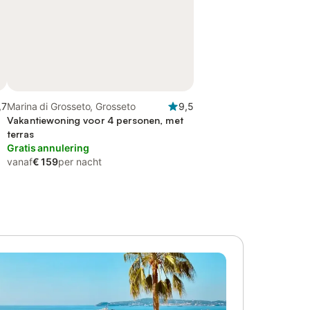
,7
Marina di Grosseto, Grosseto
9,5
Vakantiewoning voor 4 personen, met
terras
Gratis annulering
vanaf
€ 159
per nacht