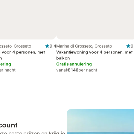
osseto, Grosseto
9,4
Marina di Grosseto, Grosseto
9
s voor 4 personen, met
Vakantiewoning voor 4 personen, met
n
balkon
lering
Gratis annulering
er nacht
vanaf
€ 146
per nacht
count
ze beste prijzen en krijg je