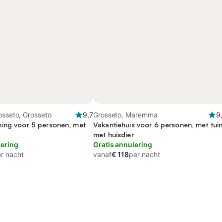
osseto, Grosseto
9,7
Grosseto, Maremma
9
ing voor 5 personen, met
Vakantiehuis voor 6 personen, met tuin
met huisdier
lering
Gratis annulering
r nacht
vanaf
€ 118
per nacht