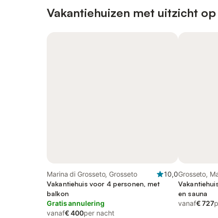
Vakantiehuizen met uitzicht op
Marina di Grosseto, Grosseto
10,0
Grosseto, 
Vakantiehuis voor 4 personen, met
Vakantiehui
balkon
en sauna
Gratis annulering
vanaf
€ 727
p
vanaf
€ 400
per nacht