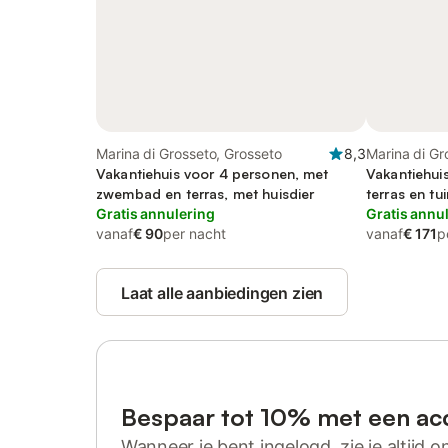
Marina di Grosseto, Grosseto
8,3
Marina di Gr
Vakantiehuis voor 4 personen, met
Vakantiehui
zwembad en terras, met huisdier
terras en tui
Gratis annulering
Gratis annu
vanaf
€ 90
per nacht
vanaf
€ 171
p
Laat alle aanbiedingen zien
Bespaar tot 10% met een ac
Wanneer je bent ingelogd, zie je altijd on