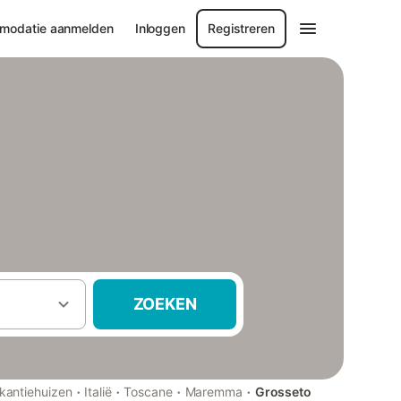
modatie aanmelden
Inloggen
Registreren
ZOEKEN
·
·
·
·
kantiehuizen
Italië
Toscane
Maremma
Grosseto