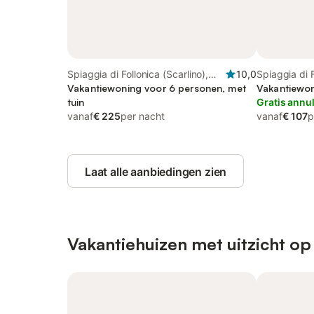
Spiaggia di Follonica (Scarlino),
10,0
Spiaggia di F
Follonica
Vakantiewoning voor 6 personen, met
Follonica
Vakantiewon
tuin
Gratis annu
vanaf
€ 225
per nacht
vanaf
€ 107
p
Laat alle aanbiedingen zien
Vakantiehuizen met uitzicht op