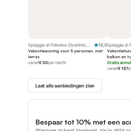
Spiaggia di Follonica (Scarlino),
10,0
Spiaggia di F
Follonica
Vakantiewoning voor 5 personen, met
Follonica
Vakantiehui
terras
balkon en tu
vanaf
€ 50
per nacht
Gratis annu
vanaf
€ 167
p
Laat alle aanbiedingen zien
Bespaar tot 10% met een ac
Wanneer je bent ingelogd, zie je altijd on