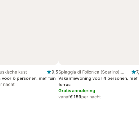
ruskische kust
9,5
Spiaggia di Follonica (Scarlino),
7
s voor 6 personen, met tuin
Follonica
Vakantiewoning voor 4 personen, met
r nacht
terras
Gratis annulering
vanaf
€ 159
per nacht