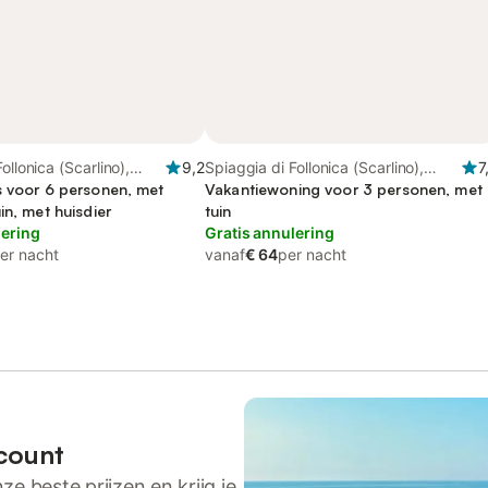
ollonica (Scarlino),
9,2
Spiaggia di Follonica (Scarlino),
7
s voor 6 personen, met
Follonica
Vakantiewoning voor 3 personen, met
in, met huisdier
tuin
lering
Gratis annulering
er nacht
vanaf
€ 64
per nacht
count
ze beste prijzen en krijg je