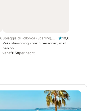
,6
Spiaggia di Follonica (Scarlino),
10,0
Follonica
Vakantiewoning voor 5 personen, met
balkon
vanaf
€ 58
per nacht