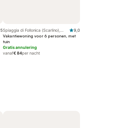
,5
Spiaggia di Follonica (Scarlino),
9,0
Follonica
Vakantiewoning voor 6 personen, met
tuin
Gratis annulering
vanaf
€ 84
per nacht