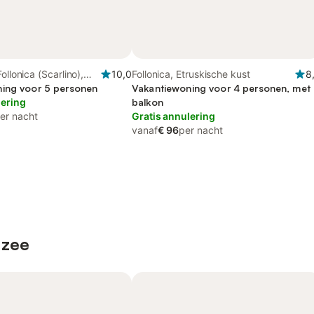
ollonica (Scarlino),
10,0
Follonica, Etruskische kust
8
ing voor 5 personen
Vakantiewoning voor 4 personen, met
lering
balkon
er nacht
Gratis annulering
vanaf
€ 96
per nacht
 zee