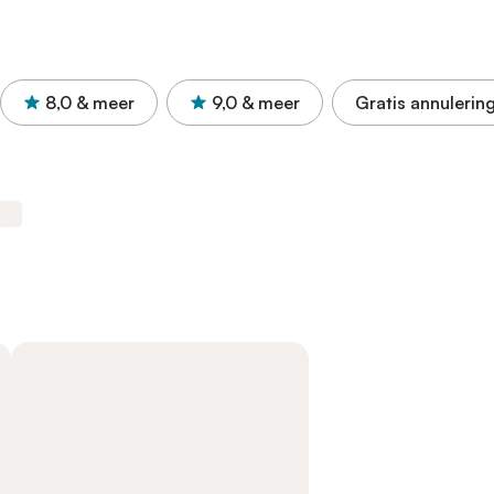
8,0
& meer
9,0
& meer
Gratis annulerin