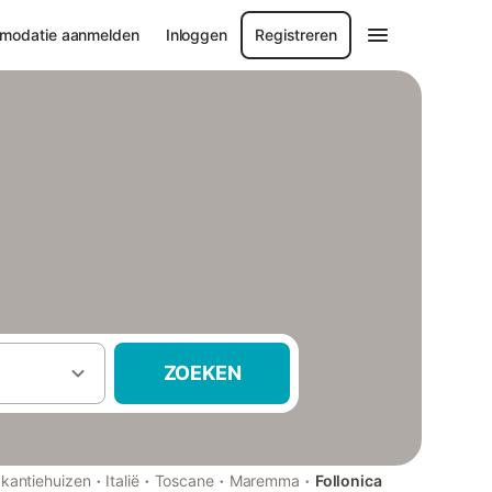
modatie aanmelden
Inloggen
Registreren
ZOEKEN
·
·
·
·
kantiehuizen
Italië
Toscane
Maremma
Follonica