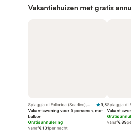
Vakantiehuizen met gratis annu
Spiaggia di Follonica (Scarlino),
9,8
Spiaggia di F
Follonica
Vakantiewoning voor 5 personen, met
Vakantiewon
balkon
Gratis annu
Gratis annulering
vanaf
€ 89
pe
vanaf
€ 131
per nacht