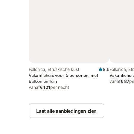
Follonica, Etruskische kust
9,6
Follonica, Et
Vakantiehuis voor 6 personen, met
Vakantiehui
balkon en tuin
vanaf
€ 87
pe
vanaf
€ 101
per nacht
Laat alle aanbiedingen zien