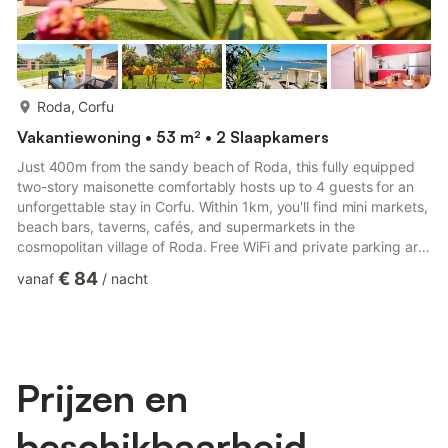
meer...
Roda, Corfu
Vakantiewoning • 53 m² • 2 Slaapkamers
Just 400m from the sandy beach of Roda, this fully equipped
two-story maisonette comfortably hosts up to 4 guests for an
unforgettable stay in Corfu. Within 1km, you'll find mini markets,
beach bars, taverns, cafés, and supermarkets in the
cosmopolitan village of Roda. Free WiFi and private parking are
available on-site. Guests will enjoy exclusive access to the
€ 84
vanaf
/
nacht
property, along with a beautifully maintained shared garden—
perfect for unwinding in a peaceful and inviting atmosphere. A
fantastic choice for your visit to Corfu, offering the perfect
starting point to explore the island. Ideally ...
Prijzen en
beschikbaarheid