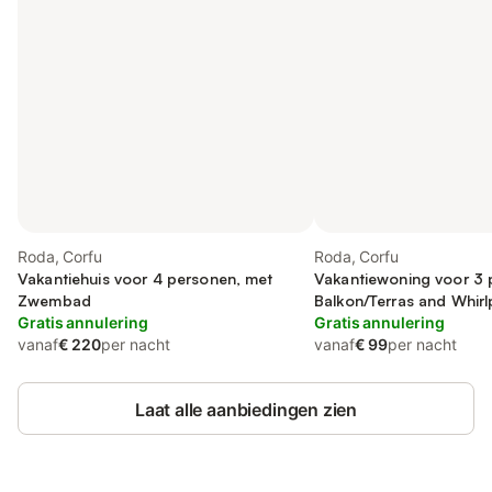
Roda, Corfu
Roda, Corfu
Vakantiehuis voor 4 personen, met
Vakantiewoning voor 3 
Zwembad
Balkon/Terras and Whirl
Gratis annulering
Uitzicht
Gratis annulering
vanaf
€ 220
per nacht
vanaf
€ 99
per nacht
Laat alle aanbiedingen zien