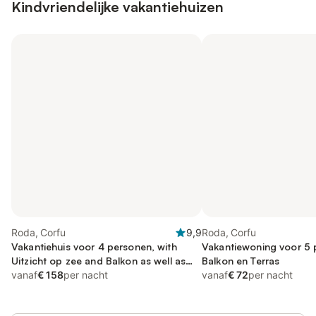
Kindvriendelijke vakantiehuizen
Roda, Corfu
9,9
Roda, Corfu
Vakantiehuis voor 4 personen, with
Vakantiewoning voor 5 
Uitzicht op zee and Balkon as well as
Balkon en Terras
Terras and Tuin
vanaf
€ 158
per nacht
vanaf
€ 72
per nacht