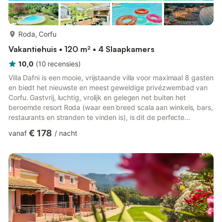
meer...
Roda, Corfu
Vakantiehuis • 120 m² • 4 Slaapkamers
10,0
(
10
recensies
)
Villa Dafni is een mooie, vrijstaande villa voor maximaal 8 gasten
en biedt het nieuwste en meest geweldige privézwembad van
Corfu. Gastvrij, luchtig, vrolijk en gelegen net buiten het
beroemde resort Roda (waar een breed scala aan winkels, bars,
restaurants en stranden te vinden is), is dit de perfecte
accommodatie voor families of vrienden die op zoek zijn naar
€ 178
vanaf
/
nacht
privacy, ontspanning en geweldige, unieke buitenruimtes. De
uitstekende locatie net buiten Roda biedt gasten die niet willen
rijden diverse opties op loopafstand, dus een auto is niet
essentieel. Binnen is Villa Dafni op één verdie...