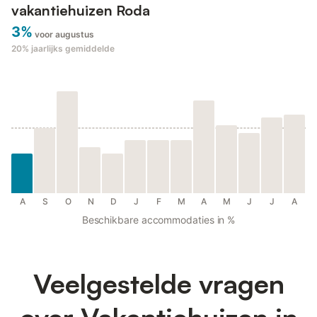
vakantiehuizen Roda
3%
voor augustus
20%
jaarlijks gemiddelde
A
S
O
N
D
J
F
M
A
M
J
J
A
Beschikbare accommodaties in %
Veelgestelde vragen