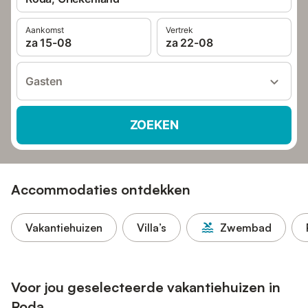
Aankomst
Vertrek
za 15-08
za 22-08
Gasten
ZOEKEN
Accommodaties ontdekken
Vakantiehuizen
Villa’s
Zwembad
Voor jou geselecteerde vakantiehuizen in
Roda