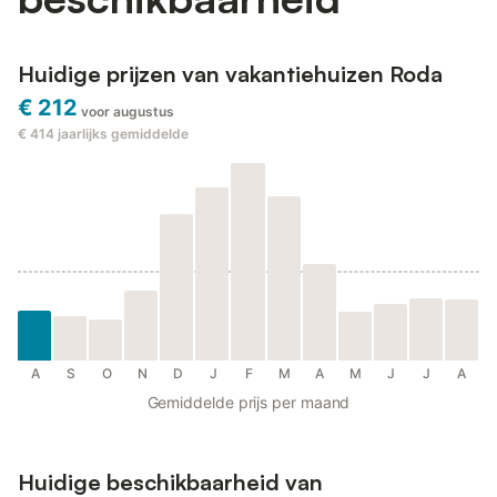
Huidige prijzen van vakantiehuizen Roda
€ 212
voor augustus
€ 414
jaarlijks gemiddelde
A
S
O
N
D
J
F
M
A
M
J
J
A
Gemiddelde prijs per maand
Huidige beschikbaarheid van