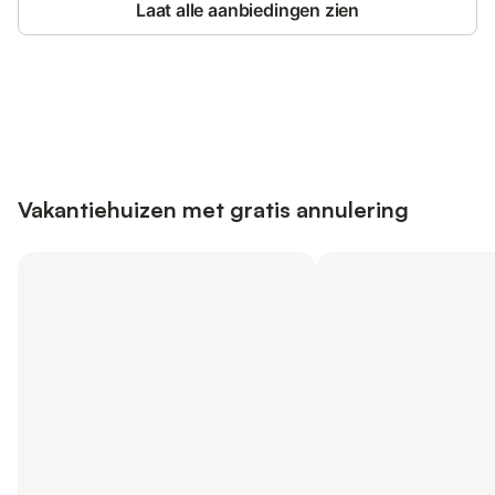
Laat alle aanbiedingen zien
Bespaar tot 10% op veel verblijven
Registreren
met een account.
Vakantiehuizen met gratis annulering