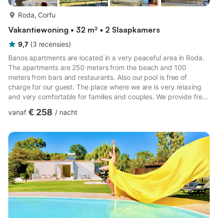
meer...
Roda, Corfu
Vakantiewoning • 32 m² • 2 Slaapkamers
9,7
(
3
recensies
)
Banos apartments are located in a very peaceful area in Roda.
The apartments are 250 meters from the beach and 100
meters from bars and restaurants. Also our pool is free of
charge for our guest. The place where we are is very relaxing
and very comfortable for families and couples. We provide free
wifi in every room and smart tv with internet conection. Inside
€ 258
vanaf
/
nacht
the rooms are fully equipped with toster, kitchennet, fridge and
Apartments in Corfu, Greece are located in Roda which was
once a quiet little fishing village but is now a lovely tourist resort
catering for the whole family, yet still...