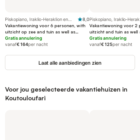
Piskopiano, Iraklio-Heraklion en
8,0
Piskopiano, Iraklio-Herak
omgeving
Vakantiewoning voor 6 personen, with
omgeving
Vakantiewoning voor 2 
uitzicht op zee and tuin as well as
uitzicht and tuin as well
uitzicht
Gratis annulering
zee, met huisdier
Gratis annulering
vanaf
€ 164
per nacht
vanaf
€ 125
per nacht
Laat alle aanbiedingen zien
Voor jou geselecteerde vakantiehuizen in
Koutouloufari