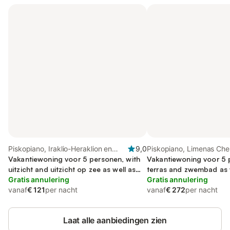
Piskopiano, Iraklio-Heraklion en
9,0
Piskopiano, Limenas Che
omgeving
Vakantiewoning voor 5 personen, with
Vakantiewoning voor 5 
uitzicht and uitzicht op zee as well as
terras and zwembad as w
tuin, met huisdier
Gratis annulering
Gratis annulering
vanaf
€ 121
per nacht
vanaf
€ 272
per nacht
Laat alle aanbiedingen zien