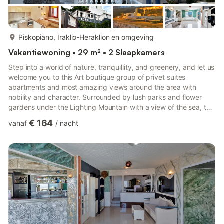
meer...
Piskopiano, Iraklio-Heraklion en omgeving
Vakantiewoning • 29 m² • 2 Slaapkamers
Step into a world of nature, tranquillity, and greenery, and let us
welcome you to this Art boutique group of privet suites
apartments and most amazing views around the area with
nobility and character. Surrounded by lush parks and flower
gardens under the Lighting Mountain with a view of the sea, this
Crete traditional Island group has an ideal strategic location in a
€ 164
vanaf
/
nacht
just a few minutes’ walk from the local Piskopiano village
koutouloufari and old chersonisos. This group offers balconies
terraces and windows open to the unique Cretan sunshine.
Listen to the waves from the calming minimalis...