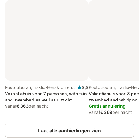
Koutouloufari, Iraklio-Heraklion en
9,9
Koutouloufari, Iraklio-Her
omgeving
Vakantiehuis voor 7 personen, with tuin
omgeving
Vakantiehuis voor 8 per
and zwembad as well as uitzicht
zwembad and whirlpool 
vanaf
€ 363
per nacht
balkon
Gratis annulering
vanaf
€ 369
per nacht
Laat alle aanbiedingen zien