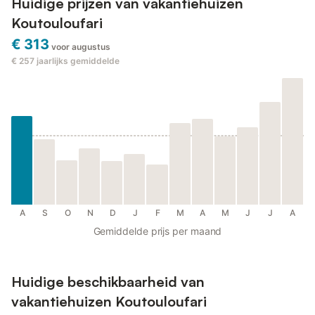
Huidige prijzen van vakantiehuizen
Koutouloufari
€ 313
voor augustus
€ 257
jaarlijks gemiddelde
A
S
O
N
D
J
F
M
A
M
J
J
A
Gemiddelde prijs per maand
Huidige beschikbaarheid van
vakantiehuizen Koutouloufari