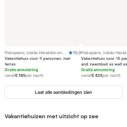
Piskopiano, Iraklio-Heraklion en
10,0
Piskopiano, Iraklio-Herak
omgeving
Vakantiehuis voor 9 personen, met
omgeving
Vakantiehuis voor 15 per
terras
and zwembad as well as
Gratis annulering
uitzicht op zee
Gratis annulering
vanaf
€ 185
per nacht
vanaf
€ 425
per nacht
Laat alle aanbiedingen zien
Vakantiehuizen met uitzicht op zee