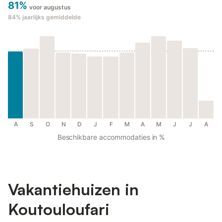
81%
voor augustus
84%
jaarlijks gemiddelde
A
S
O
N
D
J
F
M
A
M
J
J
A
Beschikbare accommodaties in %
Vakantiehuizen in
Koutouloufari