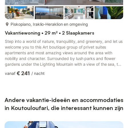
meer...
Piskopiano, Iraklio-Heraklion en omgeving
Vakantiewoning • 29 m² • 2 Slaapkamers
Step into a world of nature, tranquillity, and greenery, and let us
welcome you to this Art boutique group of privet suites
apartments and most amazing views around the area with
nobility and character. Surrounded by lush parks and flower
gardens under the Lighting Mountain with a view of the sea, this
Cretan traditional Island group has an ideal strategic location in
€ 241
vanaf
/
nacht
a just a few minutes’ walk from the local center. All suites are in
minimalist stunning interiors and finished in an Aegean palette
of white and blue, creating a stylish and inviting atmosphere
that lets the vibrant greens and...
Andere vakantie-ideeën en accommodaties
in Koutouloufari, die interessant kunnen zijn