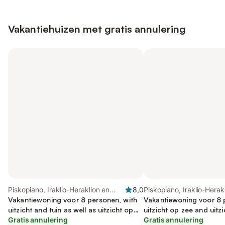
Vakantiehuizen met gratis annulering
Piskopiano, Iraklio-Heraklion en
8,0
Piskopiano, Iraklio-Herak
omgeving
Vakantiewoning voor 8 personen, with
omgeving
Vakantiewoning voor 8 
uitzicht and tuin as well as uitzicht op
uitzicht op zee and uitzi
zee
Gratis annulering
tuin
Gratis annulering