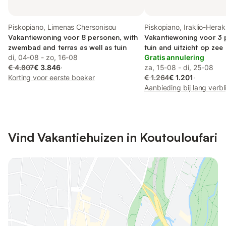
Piskopiano, Limenas Chersonisou
Piskopiano, Iraklio-Herak
Vakantiewoning voor 8 personen, with
omgeving
Vakantiewoning voor 3 
zwembad and terras as well as tuin
tuin and uitzicht op zee 
di, 04-08 - zo, 16-08
uitzicht
Gratis annulering
€ 4.807
€ 3.846
·
za, 15-08 - di, 25-08
Korting voor eerste boeker
€ 1.264
€ 1.201
·
Aanbieding bij lang verbli
Vind Vakantiehuizen in Koutouloufari