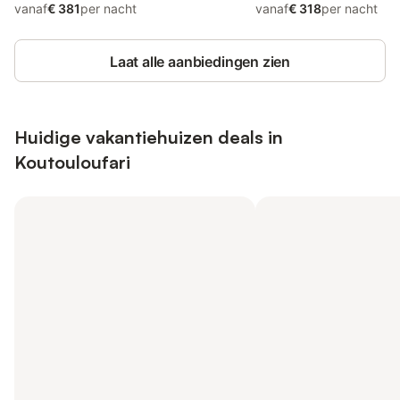
vanaf
€ 381
per nacht
vanaf
€ 318
per nacht
Laat alle aanbiedingen zien
Huidige vakantiehuizen deals in
Koutouloufari