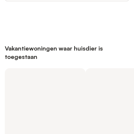
Bespaar tot 10% op veel verblijven
Registreren
met een account.
Vakantiewoningen waar huisdier is
toegestaan