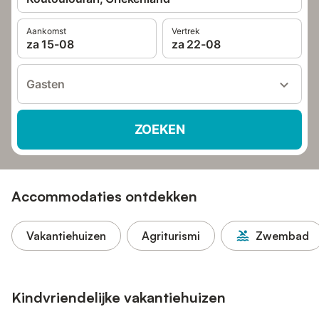
Aankomst
Vertrek
za 15-08
za 22-08
Gasten
ZOEKEN
Accommodaties ontdekken
Vakantiehuizen
Agriturismi
Zwembad
Kindvriendelijke vakantiehuizen