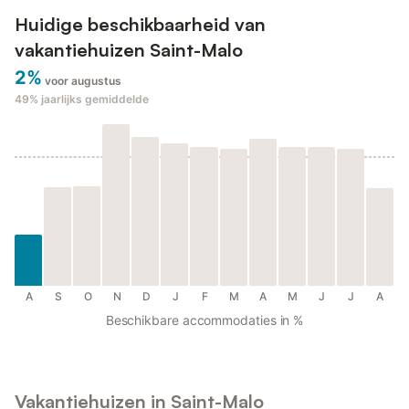
Huidige beschikbaarheid van
vakantiehuizen Saint-Malo
2%
voor augustus
49%
jaarlijks gemiddelde
A
S
O
N
D
J
F
M
A
M
J
J
A
Beschikbare accommodaties in %
Vakantiehuizen in Saint-Malo