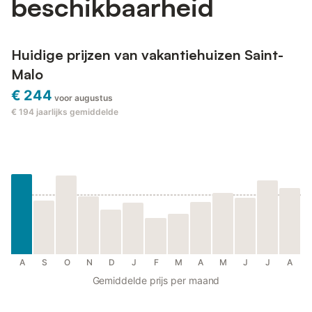
beschikbaarheid
Huidige prijzen van vakantiehuizen Saint-
Malo
€ 244
voor augustus
€ 194
jaarlijks gemiddelde
A
S
O
N
D
J
F
M
A
M
J
J
A
Gemiddelde prijs per maand