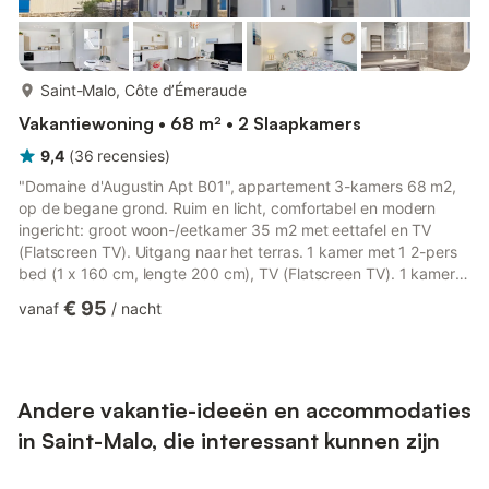
meer...
Saint-Malo, Côte d’Émeraude
Vakantiewoning • 68 m² • 2 Slaapkamers
9,4
(
36
recensies
)
"Domaine d'Augustin Apt B01", appartement 3-kamers 68 m2,
op de begane grond. Ruim en licht, comfortabel en modern
ingericht: groot woon-/eetkamer 35 m2 met eettafel en TV
(Flatscreen TV). Uitgang naar het terras. 1 kamer met 1 2-pers
bed (1 x 160 cm, lengte 200 cm), TV (Flatscreen TV). 1 kamer
met 2 bedden (90 cm, lengte 190 cm). Open keuken (oven,
€ 95
vanaf
/
nacht
afwasmachine, 3 inductiekookplaten, magnetron, elektrische
koffiemachine). Badkamer, aparte WC. Gas-verwarming. Klein
terras. Terrasmeubelen. Ter beschikking: wasmachine, droger,
strijkijzer, haardroger. Internet (Internet (WiFi), gratis). Parke...
Andere vakantie-ideeën en accommodaties
in Saint-Malo, die interessant kunnen zijn