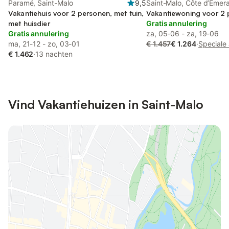
Paramé, Saint-Malo
9,5
Saint-Malo, Côte d’Émer
Vakantiehuis voor 2 personen, met tuin,
Vakantiewoning voor 2
met huisdier
Gratis annulering
Gratis annulering
za, 05-06 - za, 19-06
ma, 21-12 - zo, 03-01
€ 1.457
€ 1.264
·
Speciale
€ 1.462
·
13 nachten
Vind Vakantiehuizen in Saint-Malo