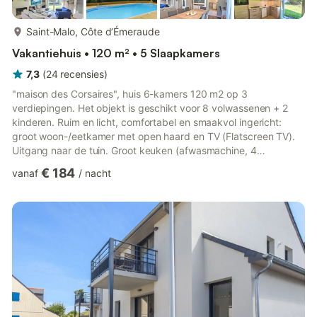
meer...
Saint-Malo, Côte d’Émeraude
Vakantiehuis • 120 m² • 5 Slaapkamers
7,3
(
24
recensies
)
"maison des Corsaires", huis 6-kamers 120 m2 op 3
verdiepingen. Het objekt is geschikt voor 8 volwassenen + 2
kinderen. Ruim en licht, comfortabel en smaakvol ingericht:
groot woon-/eetkamer met open haard en TV (Flatscreen TV).
Uitgang naar de tuin. Groot keuken (afwasmachine, 4
keramische glas kookplaten, magnetron, diepvriezer,
€ 184
vanaf
/
nacht
elektrische koffiemachine). Uitgang naar de tuin. Douche/WC,
aparte WC. Elektrische verwarming. Bovenverdieping: 1 kamer
met 2 bedden (90 cm, lengte 190 cm). 1 kamer met 1 2-pers
bed (1 x 160 cm, lengte 190 cm). 1 kamer met 1 2-pers bed (1 x
160 cm, lengte 190 cm)...