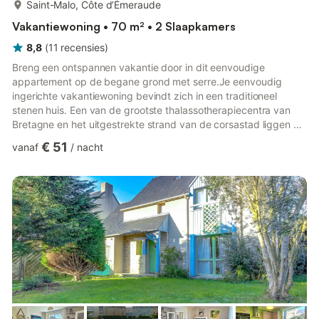
meer...
Saint-Malo, Côte d’Émeraude
Vakantiewoning • 70 m² • 2 Slaapkamers
8,8
(
11
recensies
)
Breng een ontspannen vakantie door in dit eenvoudige
appartement op de begane grond met serre.Je eenvoudig
ingerichte vakantiewoning bevindt zich in een traditioneel
stenen huis. Een van de grootste thalassotherapiecentra van
Bretagne en het uitgestrekte strand van de corsastad liggen op
loopafstand. Het interieur biedt een klassieke woon- en
€ 51
vanaf
/
nacht
eetkamer met houten meubels. Maak het jezelf gemakkelijk op
de bank of neem samen plaats aan de eettafel. Een kleine tv
zorgt 's avonds voor entertainment. De kamers zijn licht en
goed verlicht dankzij de grote ramen.Geniet van de beschutte
serre met u...