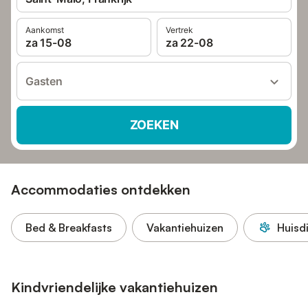
Aankomst
Vertrek
za 15-08
za 22-08
Gasten
ZOEKEN
Accommodaties ontdekken
Bed & Breakfasts
Vakantiehuizen
Huisd
Kindvriendelijke vakantiehuizen