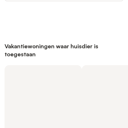
Bespaar tot 10% op veel verblijven
Registreren
met een account.
Vakantiewoningen waar huisdier is
toegestaan