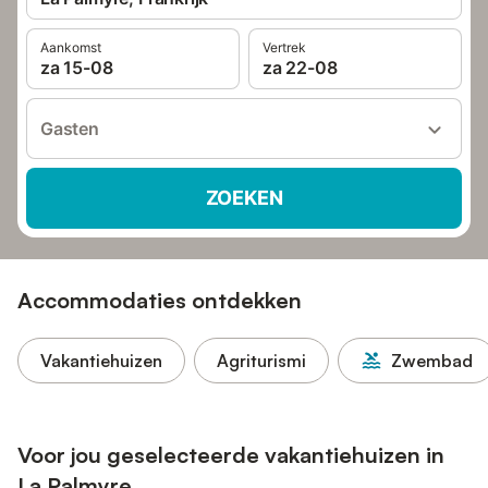
Aankomst
Vertrek
za 15-08
za 22-08
Gasten
ZOEKEN
Accommodaties ontdekken
Vakantiehuizen
Agriturismi
Zwembad
Voor jou geselecteerde vakantiehuizen in
La Palmyre