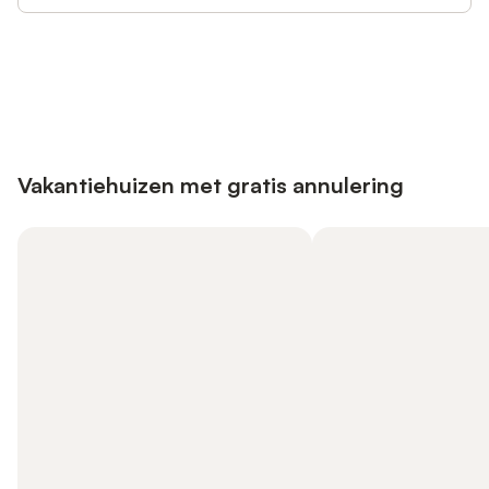
Bespaar tot 10% op veel verblijven
Registreren
met een account.
Vakantiehuizen met gratis annulering