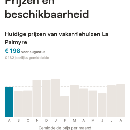
beschikbaarheid
Huidige prijzen van vakantiehuizen La
Palmyre
€ 198
voor augustus
€ 182
jaarlijks gemiddelde
A
S
O
N
D
J
F
M
A
M
J
J
A
Gemiddelde prijs per maand