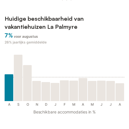
Huidige beschikbaarheid van
vakantiehuizen La Palmyre
7%
voor augustus
26%
jaarlijks gemiddelde
A
S
O
N
D
J
F
M
A
M
J
J
A
Beschikbare accommodaties in %