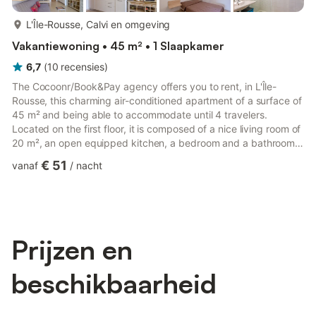
meer...
L'Île-Rousse, Calvi en omgeving
Vakantiewoning • 45 m² • 1 Slaapkamer
6,7
(
10
recensies
)
The Cocoonr/Book&Pay agency offers you to rent, in L'Île-
Rousse, this charming air-conditioned apartment of a surface of
45 m² and being able to accommodate until 4 travelers.
Located on the first floor, it is composed of a nice living room of
20 m², an open equipped kitchen, a bedroom and a bathroom
with shower. The accommodation is composed as follows :
€ 51
vanaf
/
nacht
Living space : - A living room of 20 m² with TV, a double sofa
bed and dining area - A kitchen equipped with : oven,
microwave oven, dishwasher, cooking plates... Night space : - A
bedroom with a queen-size bed (160x200) - A bathroom w...
Prijzen en
beschikbaarheid