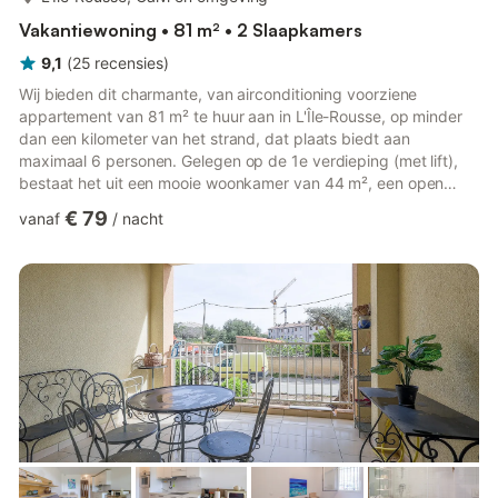
Vakantiewoning • 81 m² • 2 Slaapkamers
9,1
(
25
recensies
)
Wij bieden dit charmante, van airconditioning voorziene
appartement van 81 m² te huur aan in L'Île-Rousse, op minder
dan een kilometer van het strand, dat plaats biedt aan
maximaal 6 personen. Gelegen op de 1e verdieping (met lift),
bestaat het uit een mooie woonkamer van 44 m², een open
ingerichte keuken, twee goede slaapkamers, een doucheruimte
€ 79
vanaf
/
nacht
en twee terrassen. Wij wachten op u! Het appartement, gelegen
op het zuidoosten, is als volgt ingedeeld: Leefgedeelte: - Een
woonkamer van 44 m² met tv, sofa, fauteuils en een eethoek. -
Een open keuken met apparatuur waaronder: waterkoker, oven,
m...