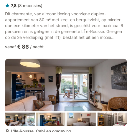
7,8
(
8
recensies
)
Dit charmante, van airconditioning voorziene duplex-
appartement van 80 m² met zee- en berguitzicht, op minder
dan een kilometer van het strand, is geschikt voor maximaal 6
personen en is gelegen in de gemeente L'Île-Rousse. Gelegen
op de 2e verdieping (met lift), bestaat het uit een mooie
woonkamer van 25 m², een open ingerichte keuken, twee
€ 86
vanaf
/
nacht
slaapkamers, twee doucheruimtes en een balkon om te
genieten van de zonsopkomsten en zonsondergangen. Wifi
inbegrepen, we wachten op u! De woning is als volgt
samengesteld: Op de begane grond van de duplex: - Een
woonkamer van 25 m² met tv en eethoek. -...
meer...
L'Île-Rousse, Calvi en omgeving