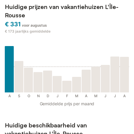
Huidige prijzen van vakantiehuizen L'Île-
Rousse
€ 331
voor augustus
€ 173
jaarlijks gemiddelde
A
S
O
N
D
J
F
M
A
M
J
J
A
Gemiddelde prijs per maand
Huidige beschikbaarheid van
vakantiehuizen L'Île-Rousse