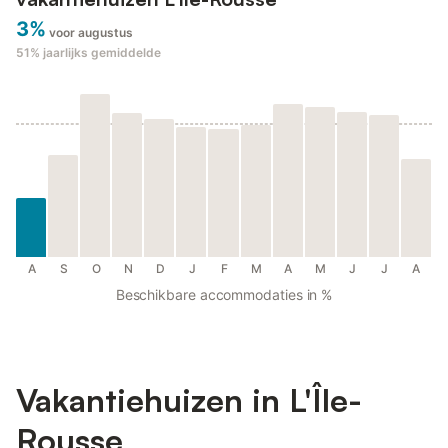
3%
voor augustus
51%
jaarlijks gemiddelde
A
S
O
N
D
J
F
M
A
M
J
J
A
Beschikbare accommodaties in %
Vakantiehuizen in L'Île-
Rousse