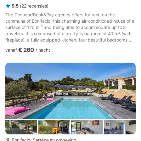
9,5
(
22
recensies
)
The Cocoonr/Book&Pay agency offers for rent, on the
commune of Bonifacio, this charming air-conditioned house of a
surface of 120 m ² and being able to accommodate up to 8
travelers. It is composed of a pretty living room of 40 m² (with
fireplace), a fully equipped kitchen, four beautiful bedrooms,
three bathrooms and you can enjoy a garden of about 1500 m².
€ 260
vanaf
/
nacht
Wifi, sheets and towels included, we are waiting for you! The
accommodation is composed as follows: On the ground floor : -
A 40 m² living room with TV, sofa, functional fireplace and
dining area - A kitchen open to the living room,...
meer...
Bonifacio, Sartène en omgeving