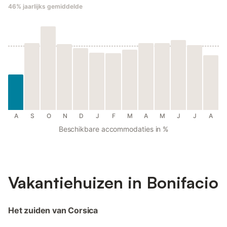
46%
jaarlijks gemiddelde
A
S
O
N
D
J
F
M
A
M
J
J
A
Beschikbare accommodaties in %
Vakantiehuizen in Bonifacio
Het zuiden van Corsica