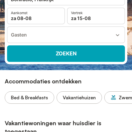
Aankomst
Vertrek
za 08-08
za 15-08
Gasten
ZOEKEN
Accommodaties ontdekken
Bed & Breakfasts
Vakantiehuizen
Zwem
Vakantiewoningen waar huisdier is
toegestaan