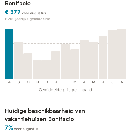
Bonifacio
€ 377
voor augustus
€ 269
jaarlijks gemiddelde
A
S
O
N
D
J
F
M
A
M
J
J
A
Gemiddelde prijs per maand
Huidige beschikbaarheid van
vakantiehuizen Bonifacio
7%
voor augustus