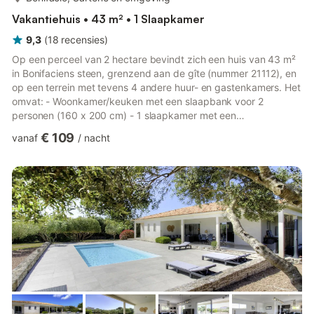
Vakantiehuis • 43 m² • 1 Slaapkamer
9,3
(
18
recensies
)
Op een perceel van 2 hectare bevindt zich een huis van 43 m²
in Bonifaciens steen, grenzend aan de gîte (nummer 21112), en
op een terrein met tevens 4 andere huur- en gastenkamers. Het
omvat: - Woonkamer/keuken met een slaapbank voor 2
personen (160 x 200 cm) - 1 slaapkamer met een
tweepersoonsbed (160 x 200 cm) - Doucheruimte/WC -
€ 109
vanaf
/
nacht
Omheind park van 2 hectare met beveiligde toegangspoort -
Overdekt terras (11 m²) - Gemeenschappelijk zwembad (15 x 5
meter, diepte 1 tot 1,5 meter), geopend van 1 april tot 1
november, van 9:30 tot 20:00 uur in juni, juli, augustus en
september, en van 10:30 tot...