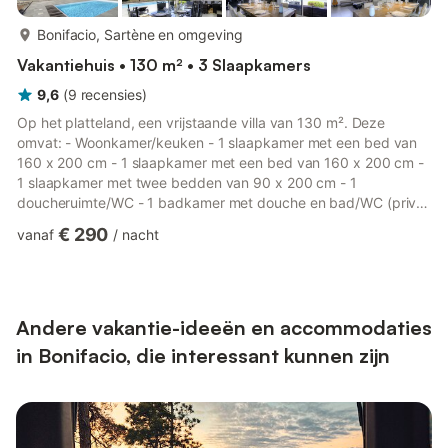
meer...
Bonifacio, Sartène en omgeving
Vakantiehuis • 130 m² • 3 Slaapkamers
9,6
(
9
recensies
)
Op het platteland, een vrijstaande villa van 130 m². Deze
omvat: - Woonkamer/keuken - 1 slaapkamer met een bed van
160 x 200 cm - 1 slaapkamer met een bed van 160 x 200 cm -
1 slaapkamer met twee bedden van 90 x 200 cm - 1
doucheruimte/WC - 1 badkamer met douche en bad/WC (privé
bij de slaapkamer) - WC - Bijkeuken - Privézwembad (4 x 10
€ 290
vanaf
/
nacht
meter, diepte: 1,5 meter), verwarmd (behalve in juli/augustus),
geopend tijdens de huurperiode, omgeven door een terras van
120 m² op het zuiden en beveiligd met een rolluik. Het
zwembad is exclusief voor gebruik door de gasten. -
Overdekte loggia (60 m²) - ...
Andere vakantie-ideeën en accommodaties
in Bonifacio, die interessant kunnen zijn