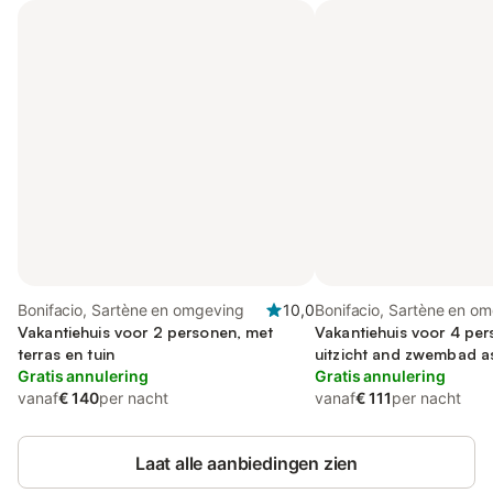
Bonifacio, Sartène en omgeving
10,0
Bonifacio, Sartène en o
Vakantiehuis voor 2 personen, met
Vakantiehuis voor 4 per
terras en tuin
uitzicht and zwembad as
Gratis annulering
and terras
Gratis annulering
vanaf
€ 140
per nacht
vanaf
€ 111
per nacht
Laat alle aanbiedingen zien