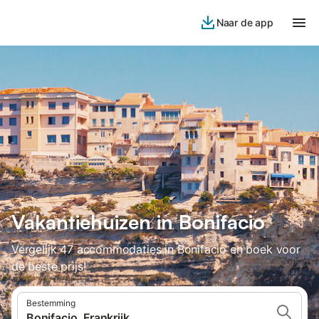
Naar de app
Vakantiehuizen in Bonifacio
Vergelijk 47 accommodaties in Bonifacio en boek voor
de beste prijs!
Bestemming
Bonifacio, Frankrijk