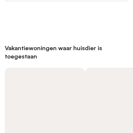
Bespaar tot 10% op veel verblijven
Registreren
met een account.
Vakantiewoningen waar huisdier is
toegestaan