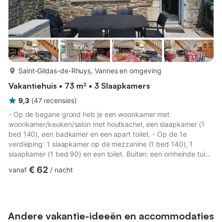
meer...
Saint-Gildas-de-Rhuys, Vannes en omgeving
Vakantiehuis • 73 m² • 3 Slaapkamers
9,3
(
47
recensies
)
- Op de begane grond heb je een woonkamer met
woonkamer/keuken/salon met houtkachel, een slaapkamer (1
bed 140), een badkamer en een apart toilet. - Op de 1e
verdieping: 1 slaapkamer op de mezzanine (1 bed 140), 1
slaapkamer (1 bed 90) en een toilet. Buiten: een omheinde tuin
van 100m² met terras op het zuiden en eigen parkeerplaats
€ 62
vanaf
/
nacht
(voor de tuin). Bij het huren van lakens zijn de bedden bij
aankomst opgemaakt. Gite aangrenzend aan twee woningen.
Kom en verblijf in St Gildas de Rhuys, een charmante badplaats
in het zuiden van Morbihan. Het schiereiland van Rhuys biedt
ook verschillende acti...
Andere vakantie-ideeën en accommodaties