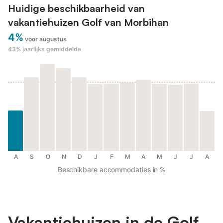
Huidige beschikbaarheid van
vakantiehuizen Golf van Morbihan
4%
voor augustus
43%
jaarlijks gemiddelde
A
S
O
N
D
J
F
M
A
M
J
J
A
Beschikbare accommodaties in %
Vakantiehuizen in de Golf