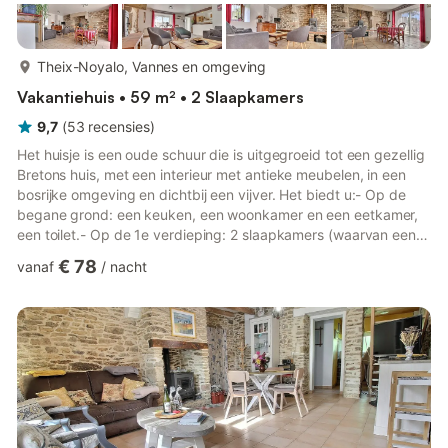
meer...
Theix-Noyalo, Vannes en omgeving
Vakantiehuis • 59 m² • 2 Slaapkamers
9,7
(
53
recensies
)
Het huisje is een oude schuur die is uitgegroeid tot een gezellig
Bretons huis, met een interieur met antieke meubelen, in een
bosrijke omgeving en dichtbij een vijver. Het biedt u:- Op de
begane grond: een keuken, een woonkamer en een eetkamer,
een toilet.- Op de 1e verdieping: 2 slaapkamers (waarvan een
met een tweepersoonsbed in 160, modulair in 2 bedden in 80,
€ 78
vanaf
/
nacht
en een tweede met 2 eenpersoonsbedden), een badkamer.
Buiten: parkeerplaats, omheinde tuin met terras.
Gemeenschappelijke tuin (900 m²) met schommels, jeu de
boules, zandbak. Mogelijkheid tot vissen 2 fietsen beschikbaar.
Aangrenz...