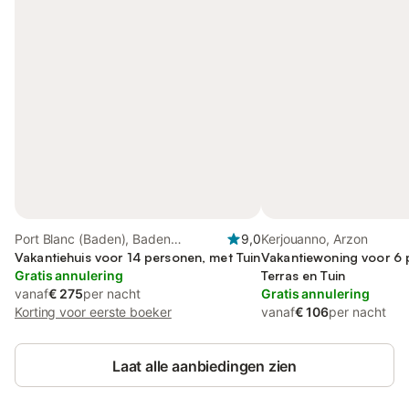
Port Blanc (Baden), Baden
9,0
Kerjouanno, Arzon
Bretagne
Vakantiehuis voor 14 personen, met Tuin
Vakantiewoning voor 6 
Gratis annulering
Terras en Tuin
vanaf
€ 275
per nacht
Gratis annulering
Korting voor eerste boeker
vanaf
€ 106
per nacht
Laat alle aanbiedingen zien