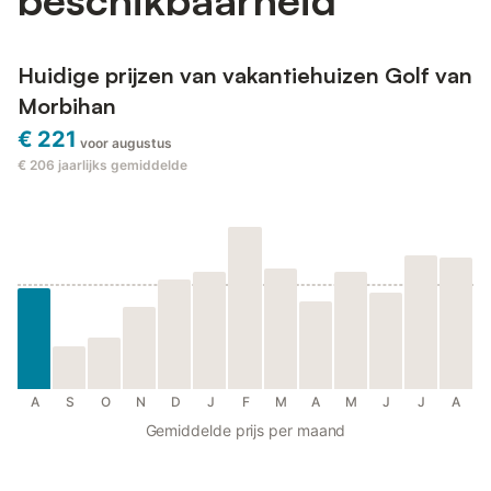
Huidige prijzen van vakantiehuizen Golf van
Morbihan
€ 221
voor augustus
€ 206
jaarlijks gemiddelde
A
S
O
N
D
J
F
M
A
M
J
J
A
Gemiddelde prijs per maand