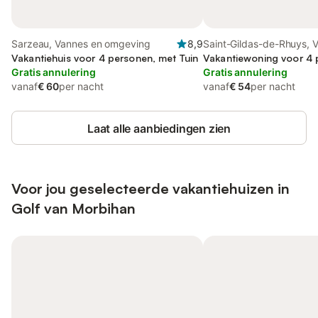
Sarzeau, Vannes en omgeving
8,9
Saint-Gildas-de-Rhuys, 
Vakantiehuis voor 4 personen, met Tuin
omgeving
Vakantiewoning voor 4
Gratis annulering
Gratis annulering
vanaf
€ 60
per nacht
vanaf
€ 54
per nacht
Laat alle aanbiedingen zien
Voor jou geselecteerde vakantiehuizen in
Golf van Morbihan