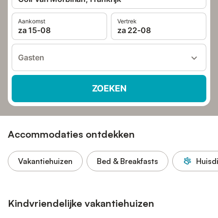
Aankomst
Vertrek
za 15-08
za 22-08
Gasten
ZOEKEN
Accommodaties ontdekken
Vakantiehuizen
Bed & Breakfasts
Huisd
Kindvriendelijke vakantiehuizen