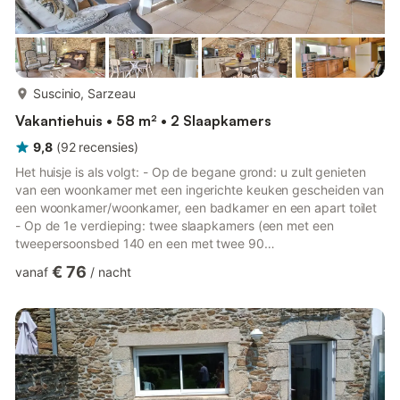
meer...
Suscinio, Sarzeau
Vakantiehuis • 58 m² • 2 Slaapkamers
9,8
(
92
recensies
)
Het huisje is als volgt: - Op de begane grond: u zult genieten
van een woonkamer met een ingerichte keuken gescheiden van
een woonkamer/woonkamer, een badkamer en een apart toilet
- Op de 1e verdieping: twee slaapkamers (een met een
tweepersoonsbed 140 en een met twee 90
eenpersoonsbedden). Buiten: parkeerplaats, een omheinde tuin
€ 76
vanaf
/
nacht
zonder vis-à-vis met tuinmeubelen en een barbecue. Gite
grenzend aan het huis van de eigenaren en een huis dat in de
zomer wordt bewoond. De tuin bevindt zich aan de rand van de
voetgangerstoegang die bezoekers van het kasteel naar de
parkeerplaats leidt, die enig...