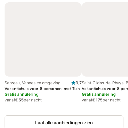
Sarzeau, Vannes en omgeving
9,7
Saint-Gildas-de-Rhuys, B
Vakantiehuis voor 8 personen, met Tuin
Quiberon
Vakantiehuis voor 8 per
Gratis annulering
Gratis annulering
vanaf
€ 55
per nacht
vanaf
€ 175
per nacht
Laat alle aanbiedingen zien