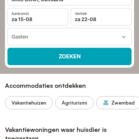
Aankomst
Vertrek
za 15-08
za 22-08
Gasten
ZOEKEN
Accommodaties ontdekken
Vakantiehuizen
Agriturismi
Zwembad
Vakantiewoningen waar huisdier is
toegestaan