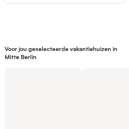
Bespaar tot 10% op veel verblijven
Registreren
met een account.
Voor jou geselecteerde vakantiehuizen in
Mitte Berlin