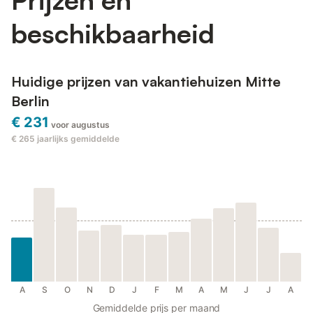
beschikbaarheid
Huidige prijzen van vakantiehuizen Mitte
Berlin
€ 231
voor augustus
€ 265
jaarlijks gemiddelde
A
S
O
N
D
J
F
M
A
M
J
J
A
Gemiddelde prijs per maand