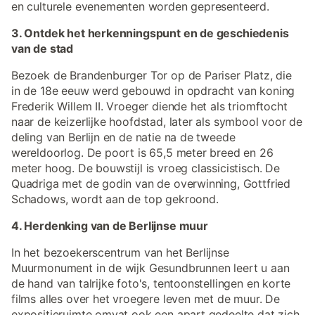
en culturele evenementen worden gepresenteerd.
3. Ontdek het herkenningspunt en de geschiedenis
van de stad
Bezoek de Brandenburger Tor op de Pariser Platz, die
in de 18e eeuw werd gebouwd in opdracht van koning
Frederik Willem II. Vroeger diende het als triomftocht
naar de keizerlijke hoofdstad, later als symbool voor de
deling van Berlijn en de natie na de tweede
wereldoorlog. De poort is 65,5 meter breed en 26
meter hoog. De bouwstijl is vroeg classicistisch. De
Quadriga met de godin van de overwinning, Gottfried
Schadows, wordt aan de top gekroond.
4. Herdenking van de Berlijnse muur
In het bezoekerscentrum van het Berlijnse
Muurmonument in de wijk Gesundbrunnen leert u aan
de hand van talrijke foto's, tentoonstellingen en korte
films alles over het vroegere leven met de muur. De
expositieruimte omvat ook een apart gedeelte dat zich