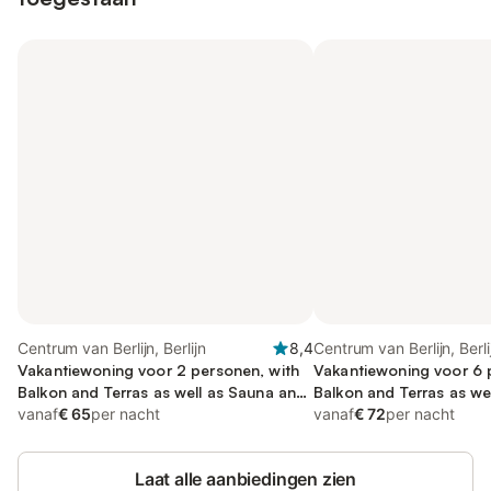
Centrum van Berlijn, Berlijn
8,4
Centrum van Berlijn, Berli
Vakantiewoning voor 2 personen, with
Vakantiewoning voor 6 
Balkon and Terras as well as Sauna and
Balkon and Terras as wel
Uitzicht
vanaf
€ 65
per nacht
Uitzicht
vanaf
€ 72
per nacht
Laat alle aanbiedingen zien