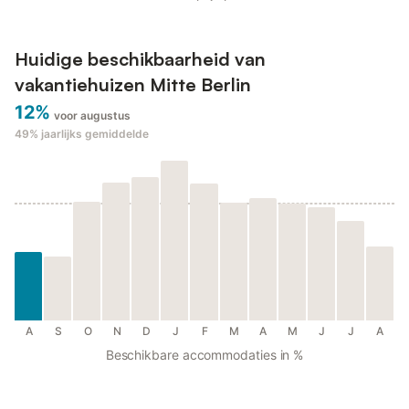
Huidige beschikbaarheid van
vakantiehuizen Mitte Berlin
12%
voor augustus
49%
jaarlijks gemiddelde
A
S
O
N
D
J
F
M
A
M
J
J
A
Beschikbare accommodaties in %