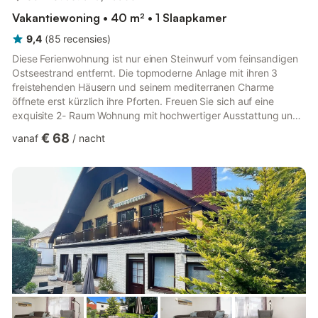
Vakantiewoning • 40 m² • 1 Slaapkamer
9,4
(
85
recensies
)
Diese Ferienwohnung ist nur einen Steinwurf vom feinsandigen
Ostseestrand entfernt. Die topmoderne Anlage mit ihren 3
freistehenden Häusern und seinem mediterranen Charme
öffnete erst kürzlich ihre Pforten. Freuen Sie sich auf eine
exquisite 2- Raum Wohnung mit hochwertiger Ausstattung und
einer großzügigen Terrasse mit Möblierung für 4 Personen. Die
€ 68
vanaf
/
nacht
Anlage bietet einen herrlichen Wellnessbereich mit Biosauna,
Finnischer Sauna, kleinem Schwimmbad und Relaxräumen. Eine
große Außenterrasse lädt mit ihren zahlreichen Sonnenliegen
zum Verweilen und Entspannen ein. Ein professionelles
Rezeptions...