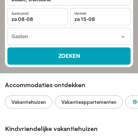
Aankomst
Vertrek
za 08-08
za 15-08
Gasten
ZOEKEN
Accommodaties ontdekken
Vakantiehuizen
Vakantieappartementen
Kindvriendelijke vakantiehuizen