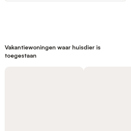
Bespaar tot 10% op veel verblijven
Registreren
met een account.
Vakantiewoningen waar huisdier is
toegestaan