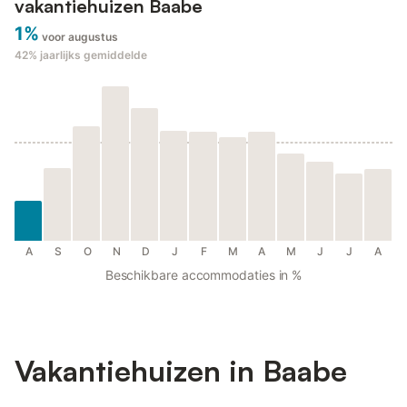
vakantiehuizen Baabe
1%
voor augustus
42%
jaarlijks gemiddelde
A
S
O
N
D
J
F
M
A
M
J
J
A
Beschikbare accommodaties in %
Vakantiehuizen in Baabe