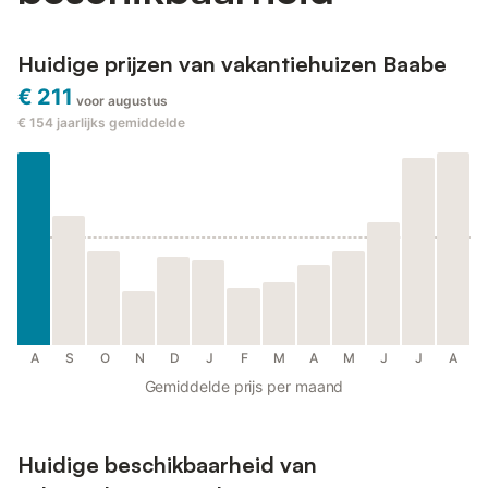
Huidige prijzen van vakantiehuizen Baabe
€ 211
voor augustus
€ 154
jaarlijks gemiddelde
A
S
O
N
D
J
F
M
A
M
J
J
A
Gemiddelde prijs per maand
Huidige beschikbaarheid van