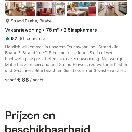
meer...
Strand Baabe, Baabe
Vakantiewoning • 75 m² • 2 Slaapkamers
9,7
(
61
recensies
)
Herzlich willkommen in unserem Ferienwohnung "Strandvilla
Baabe 7-Strandfeuer". Erholung pur erleben Sie in dieser
hochwertig ausgestatteten Luxus-Ferienwohnung. Nur wenige
Meter bis zum feinsandigen Strand Hinweise zu weiteren Kosten
und Gebühren: Bitte beachten Sie, dass in der Silvesterwoche
das Objekt nur wochenweise zum Fixpreis, An-/Abreisetag
€ 88
vanaf
/
nacht
flexibel, buchbar ist. 150,- € Sicherheitsleistung wird im Voraus
fällig und muss mit der Miete überwiesen werden. Die
Sicherheitsleistung wird nach Abreise zurück erstattet.
Strom/Wasser/Heizung sind inklusive. Bett- und Badwäsche
können auf Wu...
Prijzen en
beschikbaarheid