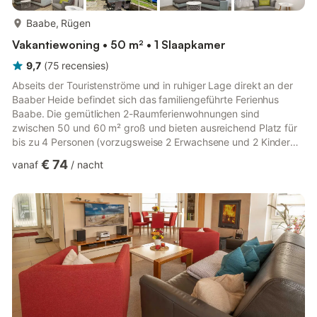
meer...
Baabe, Rügen
Vakantiewoning • 50 m² • 1 Slaapkamer
9,7
(
75
recensies
)
Abseits der Touristenströme und in ruhiger Lage direkt an der
Baaber Heide befindet sich das familiengeführte Ferienhus
Baabe. Die gemütlichen 2-Raumferienwohnungen sind
zwischen 50 und 60 m² groß und bieten ausreichend Platz für
bis zu 4 Personen (vorzugsweise 2 Erwachsene und 2 Kinder
bis 16 Jahre). Im Garten steht für die kleinen Gäste ein
€ 74
vanaf
/
nacht
Spielturm und ein Trampolin bereit. Hier wird ENTSPANNUNG
großgeschrieben! Der feinsandige Badestrand und die
kühlende Ostsee sind nur einige Gehminuten vom Ferienhus
Baabe entfernt und ganz bequem zu Fuß erreichbar. Hier kann
man sich zwischen Textil-...