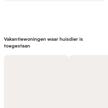
Bespaar tot 10% op veel verblijven
Registreren
met een account.
Vakantiewoningen waar huisdier is
toegestaan