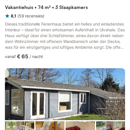
Vakantiehuis • 74 m² • 3 Slaapkamers
8,1
(
59
recensies
)
Dieses traditionelle Ferienhaus bietet ein helles und einladendes
Interieur – ideal für einen erholsamen Aufenthalt in Ulvshale. Das
Haus verfügt über drei Schlafzimmer, eines davon direkt neben
dem Wohnzimmer mit offenem Wandbereich unter der Decke,
was für ein einzigartiges und luftiges Ambiente sorgt. Die offene
Küche und der Wohnbereich mit Essbereich schaffen eine
€ 65
vanaf
/
nacht
gemütliche Atmosphäre für Familientreffen oder gemeinsame
Mahlzeiten. Über den Satellitenempfänger können Gäste eine
Auswahl an internationalen Fernsehsendern genießen und so für
Unterhaltung für jedes Alter sorgen. Im Außenb...