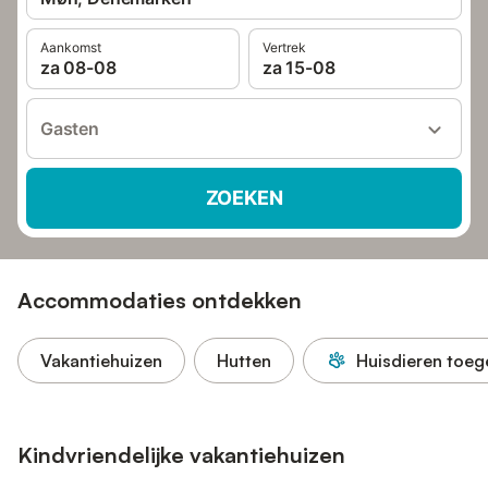
Aankomst
Vertrek
za 08-08
za 15-08
Gasten
ZOEKEN
Accommodaties ontdekken
Vakantiehuizen
Hutten
Huisdieren toeg
Kindvriendelijke vakantiehuizen