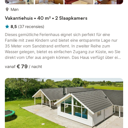
meer...
Møn
Vakantiehuis • 40 m² • 2 Slaapkamers
8,5
(
37
recensies
)
Dieses gemütliche Ferienhaus eignet sich perfekt für eine
Familie mit zwei Kindern und bietet eine entspannte Lage nur
35 Meter vom Sandstrand entfernt. In zweiter Reihe zum
Wasser gelegen, bietet es einfachen Zugang zur Küste, wo Sie
direkt vom Ufer aus angeln können. Das Haus verfügt über eine
kompakte Küche mit Backofen und zwei Elektrokochplatten –
€ 79
vanaf
/
nacht
ideal für die Zubereitung einfacher Familienmahlzeiten. Zur
Unterhaltung können ausschließlich deutsche Fernsehsender
empfangen werden, sodass das Haus ideal für Gäste ist, die
abschalten und schöne gemeinsame Stunden verbringen
möchten. Die ...