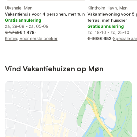
Ulvshale, Møn
Klintholm Havn, Møn
Vakantiehuis voor 4 personen, met tuin
Vakantiewoning voor 5 
Gratis annulering
terras, met huisdier
za, 29-08 - za, 05-09
Gratis annulering
€ 1.756
€ 1.478
·
zo, 18-10 - zo, 25-10
Korting voor eerste boeker
€ 903
€ 652
·
Speciale aa
Vind Vakantiehuizen op Møn