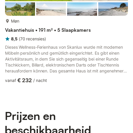
meer...
Møn
Vakantiehuis • 191 m² • 5 Slaapkamers
8,5
(
70
recensies
)
Dieses Wellness-Ferienhaus von Skanlux wurde mit modernen
Möbeln persönlich und gemütlich eingerichtet. Es gibt einen
Aktivitätsraum, in dem Sie sich gegenseitig bei einer Runde
Tischkickern, Billard, elektronischem Darts oder Tischtennis
herausfordern können. Das gesamte Haus ist mit angenehmer
Fußbodenheizung versehen, die mittels klimafreundlicher
€ 232
vanaf
/
nacht
Erdwärme beheizt wird. Es gibt zwei Badezimmer und eine gut
durchdachte Küche, die u.a. mit Mikrowellenherd und
Geschirrspülmaschine ausgestattet ist. Gleich drei Fernseher
sind im Haus verteilt, zudem gibt es eine PlayStation4 und ein
DVD-Spie...
Prijzen en
beschikbaarheid