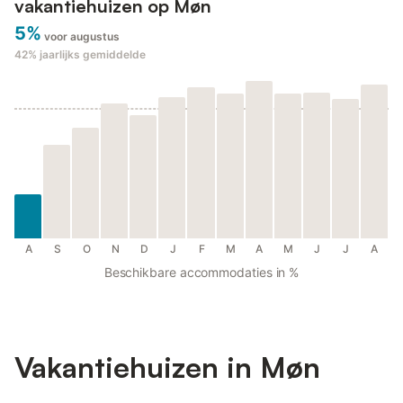
vakantiehuizen op Møn
5%
voor augustus
42%
jaarlijks gemiddelde
A
S
O
N
D
J
F
M
A
M
J
J
A
Beschikbare accommodaties in %
Vakantiehuizen in Møn