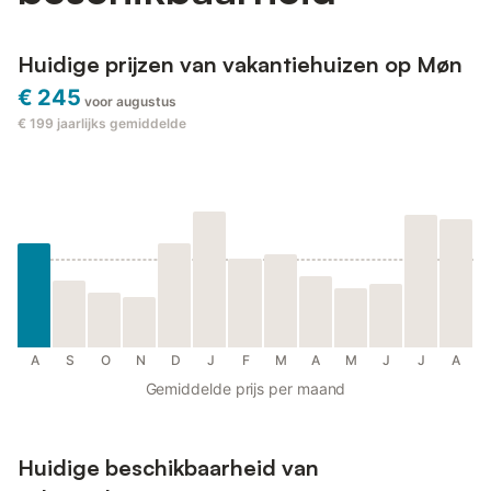
Huidige prijzen van vakantiehuizen op Møn
€ 245
voor augustus
€ 199
jaarlijks gemiddelde
A
S
O
N
D
J
F
M
A
M
J
J
A
Gemiddelde prijs per maand
Huidige beschikbaarheid van