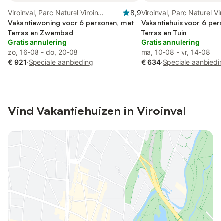
Viroinval, Parc Naturel Viroin
8,9
Viroinval, Parc Naturel Vi
Hermeton
Vakantiewoning voor 6 personen, met
Hermeton
Vakantiehuis voor 6 pe
Terras en Zwembad
Terras en Tuin
Gratis annulering
Gratis annulering
zo, 16-08 - do, 20-08
ma, 10-08 - vr, 14-08
€ 921
·
Speciale aanbieding
€ 634
·
Speciale aanbiedi
Vind Vakantiehuizen in Viroinval