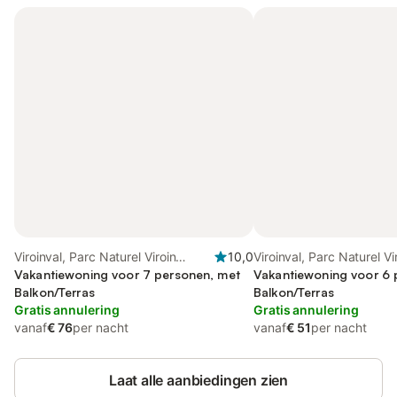
Viroinval, Parc Naturel Viroin
10,0
Viroinval, Parc Naturel Vi
Hermeton
Vakantiewoning voor 7 personen, met
Hermeton
Vakantiewoning voor 6 
Balkon/Terras
Balkon/Terras
Gratis annulering
Gratis annulering
vanaf
€ 76
per nacht
vanaf
€ 51
per nacht
Laat alle aanbiedingen zien