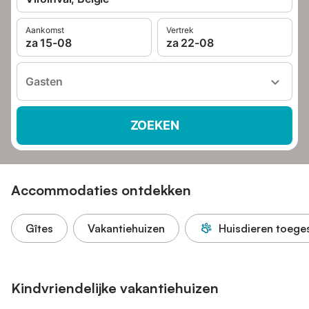
Aankomst
Vertrek
za 15-08
za 22-08
Gasten
ZOEKEN
Accommodaties ontdekken
Gîtes
Vakantiehuizen
Huisdieren toege
Kindvriendelijke vakantiehuizen