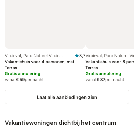
Viroinval, Parc Naturel Viroin
8,7
Viroinval, Parc Naturel Vi
Hermeton
Vakantiehuis voor 4 personen, met
Hermeton
Vakantiehuis voor 8 pe
Terras
Terras
Gratis annulering
Gratis annulering
vanaf
€ 59
per nacht
vanaf
€ 87
per nacht
Laat alle aanbiedingen zien
Vakantiewoningen dichtbij het centrum