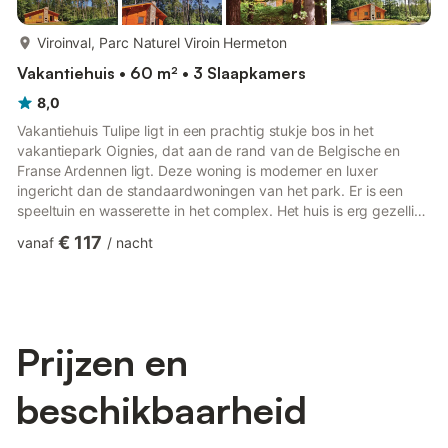
meer...
Viroinval, Parc Naturel Viroin Hermeton
Vakantiehuis • 60 m² • 3 Slaapkamers
8,0
Vakantiehuis Tulipe ligt in een prachtig stukje bos in het
vakantiepark Oignies, dat aan de rand van de Belgische en
Franse Ardennen ligt. Deze woning is moderner en luxer
ingericht dan de standaardwoningen van het park. Er is een
speeltuin en wasserette in het complex. Het huis is erg gezellig
ingericht met veel hout en comfortabel meubilair. Er is moderne
€ 117
vanaf
/
nacht
apparatuur in de keuken (vaatwasser, wasmachine, oven) en
een houtkachel in de woonkamer. Een van de slaapkamers
heeft een stapelbed met drie verdiepingen, uw kinderen zullen
dat geweldig vinden. Er is veel ruimte om te spelen in het par...
Prijzen en
beschikbaarheid