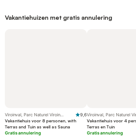
Vakantiehuizen met gratis annulering
Viroinval, Parc Naturel Viroin
9,6
Viroinval, Parc Naturel Vi
Hermeton
Vakantiehuis voor 8 personen, with
Hermeton
Vakantiehuis voor 4 pe
Terras and Tuin as well as Sauna
Terras en Tuin
Gratis annulering
Gratis annulering