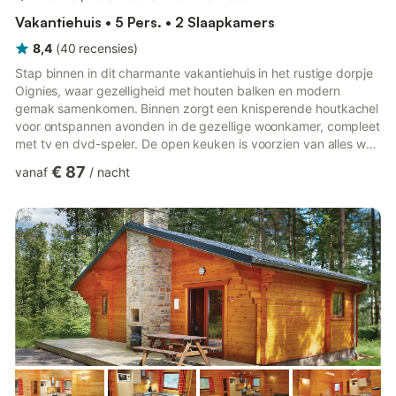
Vakantiehuis • 5 Pers. • 2 Slaapkamers
8,4
(
40
recensies
)
Stap binnen in dit charmante vakantiehuis in het rustige dorpje
Oignies, waar gezelligheid met houten balken en modern
gemak samenkomen. Binnen zorgt een knisperende houtkachel
voor ontspannen avonden in de gezellige woonkamer, compleet
met tv en dvd-speler. De open keuken is voorzien van alles wat
u nodig heeft – van een vaatwasser tot een oven en een
€ 87
vanaf
/
nacht
magnetron – voor zelfgekookte maaltijden. Met drie
slaapkamers, waarvan één met een tweepersoonsbed en één
met drie eenpersoonsbedden, en een kinderkamer met een
infraroodsauna en een babybedje, is dit toevluchtsoord
geschikt voor zowel gezin...