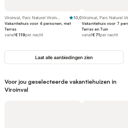
Viroinval, Parc Naturel Viroin
10,0
Viroinval, Parc Naturel Vi
Hermeton
Vakantiehuis voor 4 personen, met
Hermeton
Vakantiehuis voor 7 pe
Terras
Terras en Tuin
vanaf
€ 119
per nacht
vanaf
€ 71
per nacht
Laat alle aanbiedingen zien
Voor jou geselecteerde vakantiehuizen in
Viroinval