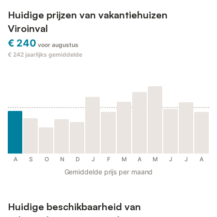
Huidige prijzen van vakantiehuizen
Viroinval
€ 240
voor augustus
€ 242
jaarlijks gemiddelde
A
S
O
N
D
J
F
M
A
M
J
J
A
Gemiddelde prijs per maand
Huidige beschikbaarheid van