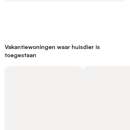
Bespaar tot 10% op veel verblijven
Registreren
met een account.
Vakantiewoningen waar huisdier is
toegestaan