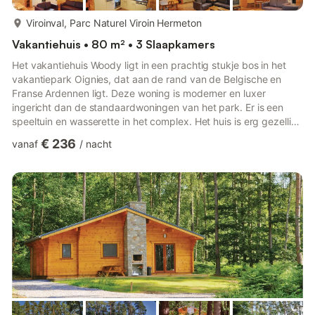
meer...
Viroinval, Parc Naturel Viroin Hermeton
Vakantiehuis • 80 m² • 3 Slaapkamers
Het vakantiehuis Woody ligt in een prachtig stukje bos in het
vakantiepark Oignies, dat aan de rand van de Belgische en
Franse Ardennen ligt. Deze woning is moderner en luxer
ingericht dan de standaardwoningen van het park. Er is een
speeltuin en wasserette in het complex. Het huis is erg gezellig
ingericht met veel hout en comfortabel meubilair. Er is moderne
€ 236
vanaf
/
nacht
apparatuur in de keuken en de slaapkamers zijn comfortabel
ingericht. Er is veel ruimte om te spelen in het park. U kunt
genieten van de rust van de bossen in de Thiérache, kajakken
op de Eau Noir in het dorp Viroinval, een kartbaan e...