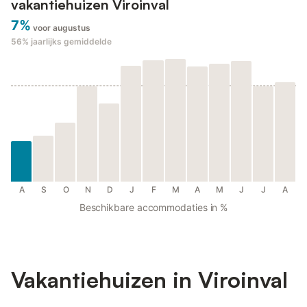
vakantiehuizen Viroinval
7%
voor augustus
56%
jaarlijks gemiddelde
A
S
O
N
D
J
F
M
A
M
J
J
A
Beschikbare accommodaties in %
Vakantiehuizen in Viroinval