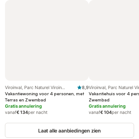
Viroinval, Parc Naturel Viroin
8,9
Viroinval, Parc Naturel Vi
Hermeton
Vakantiewoning voor 4 personen, met
Hermeton
Vakantiehuis voor 4 pe
Terras en Zwembad
Zwembad
Gratis annulering
Gratis annulering
vanaf
€ 134
per nacht
vanaf
€ 104
per nacht
Laat alle aanbiedingen zien