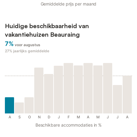
Gemiddelde prijs per maand
Huidige beschikbaarheid van
vakantiehuizen Beauraing
7%
voor augustus
27%
jaarlijks gemiddelde
A
S
O
N
D
J
F
M
A
M
J
J
A
Beschikbare accommodaties in %