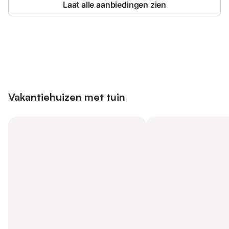
Laat alle aanbiedingen zien
Bespaar tot 10% op veel verblijven
Registreren
met een account.
Vakantiehuizen met tuin