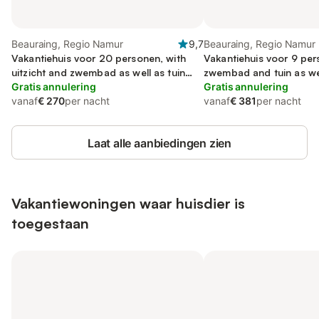
Beauraing, Regio Namur
9,7
Beauraing, Regio Namur
Vakantiehuis voor 20 personen, with
Vakantiehuis voor 9 per
uitzicht and zwembad as well as tuin
zwembad and tuin as wel
and sauna, met huisdier
Gratis annulering
Gratis annulering
vanaf
€ 270
per nacht
vanaf
€ 381
per nacht
Laat alle aanbiedingen zien
Vakantiewoningen waar huisdier is
toegestaan