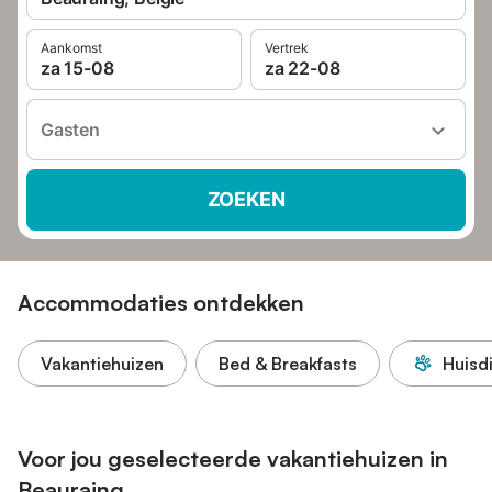
Aankomst
Vertrek
za 15-08
za 22-08
Gasten
ZOEKEN
Accommodaties ontdekken
Vakantiehuizen
Bed & Breakfasts
Huisd
Voor jou geselecteerde vakantiehuizen in
Beauraing