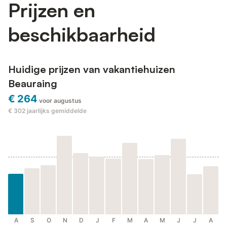
Prijzen en
beschikbaarheid
Huidige prijzen van vakantiehuizen
Beauraing
€ 264
voor augustus
€ 302
jaarlijks gemiddelde
A
S
O
N
D
J
F
M
A
M
J
J
A