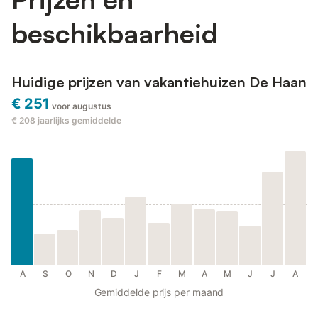
beschikbaarheid
Huidige prijzen van vakantiehuizen De Haan
€ 251
voor augustus
€ 208
jaarlijks gemiddelde
A
S
O
N
D
J
F
M
A
M
J
J
A
Gemiddelde prijs per maand