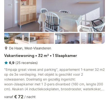
meer...
De Haan, West-Vlaanderen
Vakantiewoning • 32 m² • 1 Slaapkamer
6,9
(
25
recensies
)
"Empaja great views and parking", appartement 1-kamer 32 m2
op de 3e verdieping. Het objekt is geschikt voor 2
volwassenen. Doelmatig en gezellig ingericht:
woon-/slaapkamer met 1 2-pers divanbed (160 cm, lengte 200
cm). Keuken (4 inductiekookplaten, broodrooster, waterkoker,
magnetron, elektrische koffiemachine). Douche/WC. Elektrische
€ 72
vanaf
/
nacht
verwarming. Balkon 6 m2. Balkonmeubilair. Ter beschikking:
Internet (WiFi, gratis). Rookvrij huis. Maximaal 1 huisdier/hond
toegestaan. Rookmelders, brandblusser. LD384811