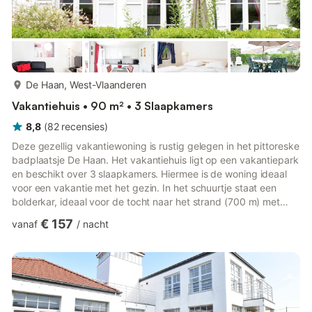
meer...
De Haan, West-Vlaanderen
Vakantiehuis • 90 m² • 3 Slaapkamers
8,8
(
82
recensies
)
Deze gezellig vakantiewoning is rustig gelegen in het pittoreske
badplaatsje De Haan. Het vakantiehuis ligt op een vakantiepark
en beschikt over 3 slaapkamers. Hiermee is de woning ideaal
voor een vakantie met het gezin. In het schuurtje staat een
bolderkar, ideaal voor de tocht naar het strand (700 m) met
kleine kinderen. De Belgische kust is dé plek om de variatie van
€ 157
vanaf
/
nacht
de zee te beleven in combinatie met een stad als Oostende of
Brugge. Ook het chique Knokke ligt niet ver weg. Met de metro
kan je diverse badplaatsen langs de Belgische kust bezoeken.
Daarnaast leent de omgeving zich ook goe...