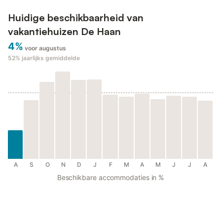
Huidige beschikbaarheid van
vakantiehuizen De Haan
4%
voor augustus
52%
jaarlijks gemiddelde
A
S
O
N
D
J
F
M
A
M
J
J
A
Beschikbare accommodaties in %