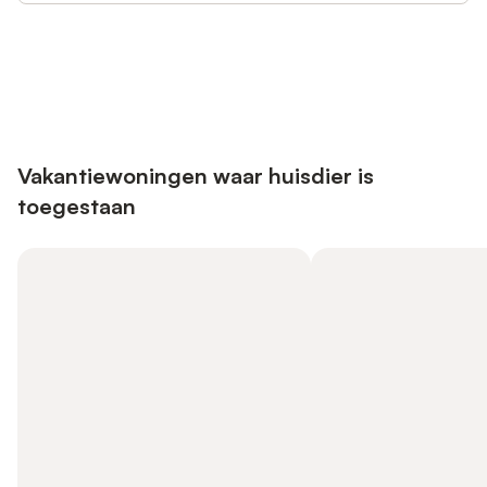
Bespaar tot 10% op veel verblijven
Registreren
met een account.
Vakantiewoningen waar huisdier is
toegestaan