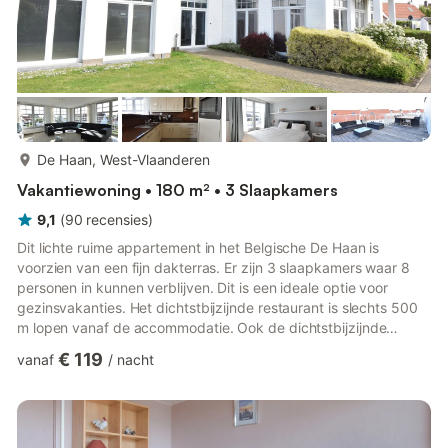
meer...
De Haan, West-Vlaanderen
Vakantiewoning • 180 m² • 3 Slaapkamers
9,1
(
90
recensies
)
Dit lichte ruime appartement in het Belgische De Haan is
voorzien van een fijn dakterras. Er zijn 3 slaapkamers waar 8
personen in kunnen verblijven. Dit is een ideale optie voor
gezinsvakanties. Het dichtstbijzijnde restaurant is slechts 500
m lopen vanaf de accommodatie. Ook de dichtstbijzijnde
supermarkt is binnen een paar minuten lopen bereikt. Het
€ 119
vanaf
/
nacht
centrum is 3 km ver en het strand aan zee is 700 m verwijderd
van het verblijf. Het vakantiehuis is voorzien van een dakterras
met comfortabel tuinmeubilair waarop je heerlijk achterover
kunt leunen, terwijl je geniet van de welverdiende vaka...