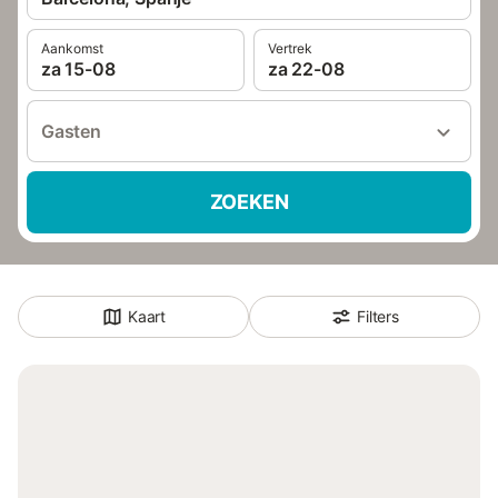
Aankomst
Vertrek
za 15-08
za 22-08
Gasten
ZOEKEN
Kaart
Filters