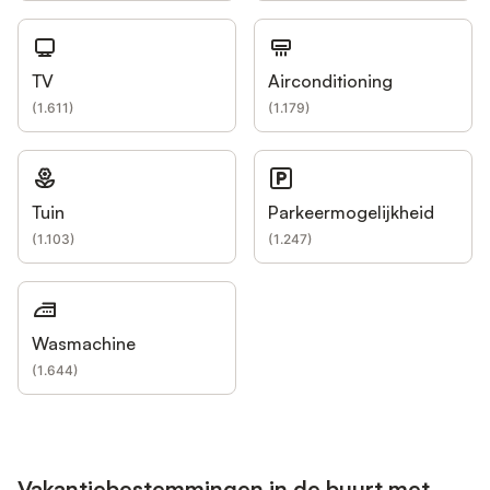
TV
Airconditioning
(
1.611
)
(
1.179
)
Tuin
Parkeermogelijkheid
(
1.103
)
(
1.247
)
Wasmachine
(
1.644
)
Vakantiebestemmingen in de buurt met