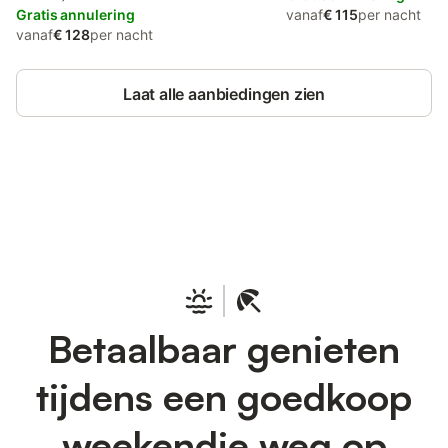
Gratis annulering
vanaf
€ 115
per nacht
vanaf
€ 128
per nacht
Laat alle aanbiedingen zien
Bespaar tot 10% op veel verblijven
Registreren
met een account.
Betaalbaar genieten
tijdens een goedkoop
weekendje weg op