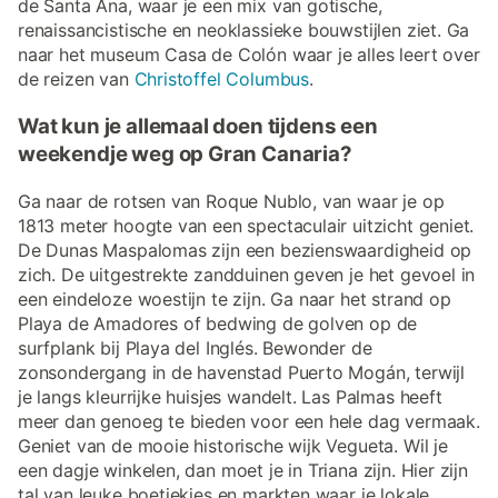
de Santa Ana, waar je een mix van gotische,
renaissancistische en neoklassieke bouwstijlen ziet. Ga
naar het museum Casa de Colón waar je alles leert over
de reizen van
Christoffel Columbus
.
Wat kun je allemaal doen tijdens een
weekendje weg op Gran Canaria?
Ga naar de rotsen van Roque Nublo, van waar je op
1813 meter hoogte van een spectaculair uitzicht geniet.
De Dunas Maspalomas zijn een bezienswaardigheid op
zich. De uitgestrekte zandduinen geven je het gevoel in
een eindeloze woestijn te zijn. Ga naar het strand op
Playa de Amadores of bedwing de golven op de
surfplank bij Playa del Inglés. Bewonder de
zonsondergang in de havenstad Puerto Mogán, terwijl
je langs kleurrijke huisjes wandelt. Las Palmas heeft
meer dan genoeg te bieden voor een hele dag vermaak.
Geniet van de mooie historische wijk Vegueta. Wil je
een dagje winkelen, dan moet je in Triana zijn. Hier zijn
tal van leuke boetiekjes en markten waar je lokale