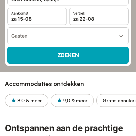
Aankomst
Vertrek
za 15-08
za 22-08
Gasten
ZOEKEN
Accommodaties ontdekken
8,0
& meer
9,0
& meer
Gratis annuler
Ontspannen aan de prachtige