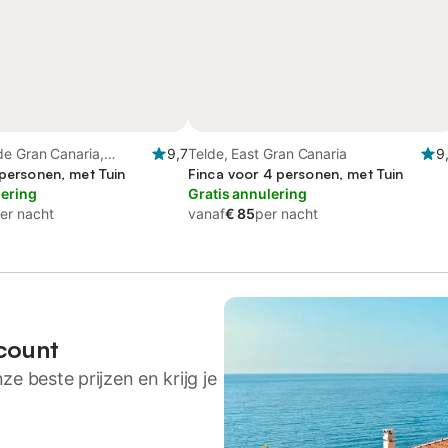
de Gran Canaria,
9,7
Telde, East Gran Canaria
9
Canaria
 personen, met Tuin
Finca voor 4 personen, met Tuin
lering
Gratis annulering
er nacht
vanaf
€ 85
per nacht
count
ze beste prijzen en krijg je