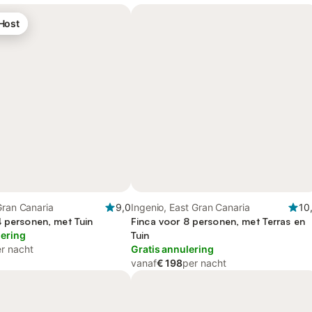
 Host
Gran Canaria
9,0
Ingenio, East Gran Canaria
10
4 personen, met Tuin
Finca voor 8 personen, met Terras en
lering
Tuin
r nacht
Gratis annulering
vanaf
€ 198
per nacht