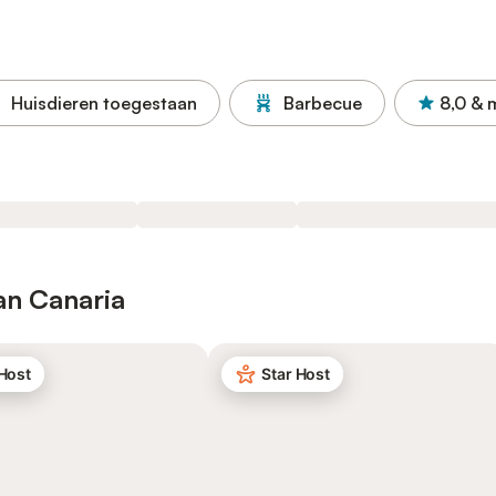
Huisdieren toegestaan
Barbecue
8,0
& 
an Canaria
 Host
Star Host