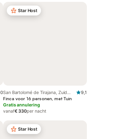
Star Host
,0
San Bartolomé de Tirajana, Zuid
9,1
Gran Canaria
Finca voor 16 personen, met Tuin
Gratis annulering
vanaf
€ 330
per nacht
Star Host