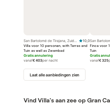
San Bartolomé de Tirajana, Zuid
10,0
San Bartolom
Gran Canaria
Villa voor 10 personen, with Terras and
Gran Canari
Finca voor 
Tuin as well as Zwembad
Tuin
Gratis annulering
Gratis annu
vanaf
€ 403
per nacht
vanaf
€ 325
Laat alle aanbiedingen zien
Vind Villa’s aan zee op Gran Ca