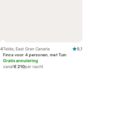
,4
Telde, East Gran Canaria
9,1
Finca voor 4 personen, met Tuin
Gratis annulering
vanaf
€ 210
per nacht