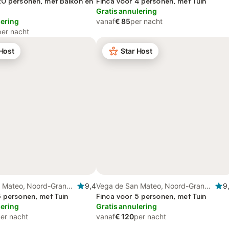
a
20 personen, met Balkon en
Finca voor 4 personen, met Tuin
Gratis annulering
lering
vanaf
€ 85
per nacht
per nacht
 Host
Star Host
 Mateo, Noord-Gran
9,4
Vega de San Mateo, Noord-Gran
9
5 personen, met Tuin
Canaria
Finca voor 5 personen, met Tuin
lering
Gratis annulering
er nacht
vanaf
€ 120
per nacht