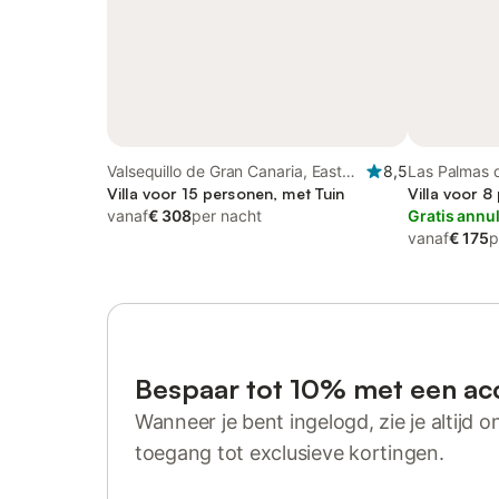
Valsequillo de Gran Canaria, East
8,5
Las Palmas 
Gran Canaria
Villa voor 15 personen, met Tuin
Noord-Gran 
Villa voor 8
vanaf
€ 308
per nacht
Gratis annu
vanaf
€ 175
p
Bespaar tot 10% met een ac
Wanneer je bent ingelogd, zie je altijd on
toegang tot exclusieve kortingen.
Log in of registreer