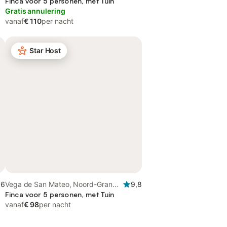
Canaria
Finca voor 5 personen, met Tuin
Gratis annulering
vanaf
€ 110
per nacht
Star Host
,6
Vega de San Mateo, Noord-Gran
9,8
Canaria
Finca voor 5 personen, met Tuin
vanaf
€ 98
per nacht