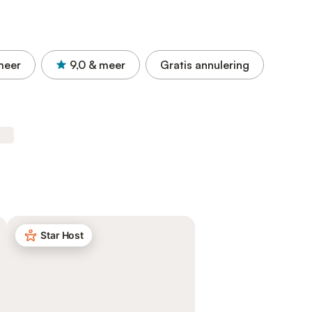
meer
9,0
& meer
Gratis annulering
Star Host