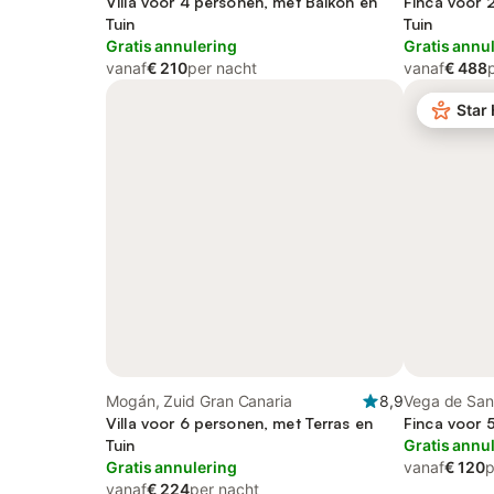
Gran Canaria
Villa voor 4 personen, met Balkon en
Gran Canari
Finca voor 
Tuin
Tuin
Gratis annulering
Gratis annu
vanaf
€ 210
per nacht
vanaf
€ 488
Star
Mogán, Zuid Gran Canaria
8,9
Vega de San
Villa voor 6 personen, met Terras en
Canaria
Finca voor 
Tuin
Gratis annu
Gratis annulering
vanaf
€ 120
p
vanaf
€ 224
per nacht