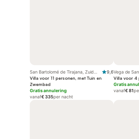
San Bartolomé de Tirajana, Zuid
9,6
Vega de San
Gran Canaria
Villa voor 11 personen, met Tuin en
Canaria
Villa voor 4
Zwembad
Gratis annu
Gratis annulering
vanaf
€ 81
pe
vanaf
€ 335
per nacht