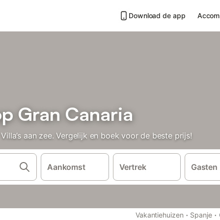
Download de app
Accom
 op Gran Canaria
la’s aan zee. Vergelijk en boek voor de beste prijs!
Aankomst
Vertrek
Gasten
·
·
Vakantiehuizen
Spanje