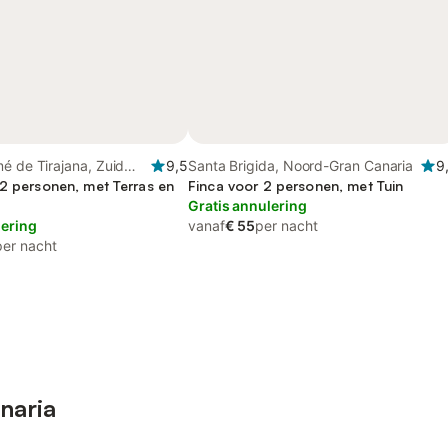
é de Tirajana, Zuid
9,5
Santa Brigida, Noord-Gran Canaria
9
a
12 personen, met Terras en
Finca voor 2 personen, met Tuin
Gratis annulering
lering
vanaf
€ 55
per nacht
per nacht
naria