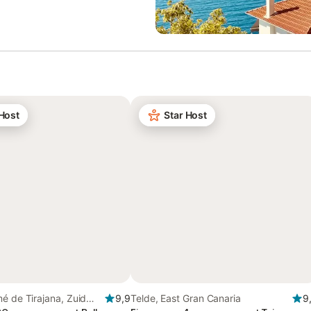
 Host
Star Host
é de Tirajana, Zuid
9,9
Telde, East Gran Canaria
9