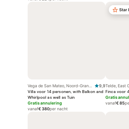
Star
Vega de San Mateo, Noord-Gran
9,9
Telde, East 
Canaria
Villa voor 14 personen, with Balkon and
Finca voor 
Whirlpool as well as Tuin
Gratis annu
Gratis annulering
vanaf
€ 85
pe
vanaf
€ 380
per nacht