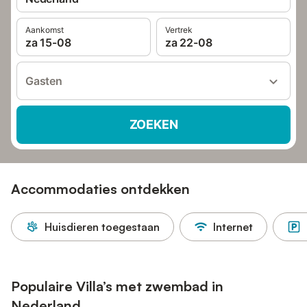
Aankomst
Vertrek
za 15-08
za 22-08
Gasten
ZOEKEN
Accommodaties ontdekken
Huisdieren toegestaan
Internet
Populaire Villa’s met zwembad in
Nederland