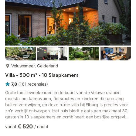
meer...
Veluwemeer, Gelderland
Villa • 300 m² • 10 Slaapkamers
7,8
(
161
recensies
)
Grote familieweekenden in de buurt van de Veluwe draaien
meestal om kampvuren, fietsroutes en kinderen die urenlang
buiten verdwijnen, en deze ruime villa bij Elburg is precies voor
zo’n verblijf ontworpen. Het huis biedt plaats aan maximaal 30
gasten in 10 slaapkamers en combineert een bosrijke omgeving
met voldoende ruimte binnen en buiten, zodat een vakantie met
€ 520
vanaf
/
nacht
een grote groep levendig aanvoelt zonder dat het te druk
wordt. De meeste middagen spelen zich vanzelf af in de tuin,