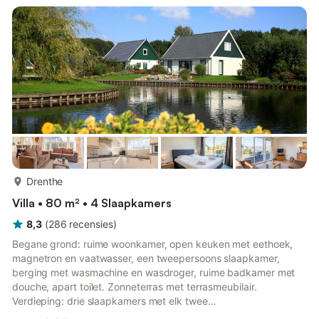
bij de barbecue en de buitenhaard, terwijl de kinderen zich
vermaken op de trampoline, in de zandbak en bij de ...
meer...
Drenthe
Villa • 80 m² • 4 Slaapkamers
8,3
(
286
recensies
)
Begane grond: ruime woonkamer, open keuken met eethoek,
magnetron en vaatwasser, een tweepersoons slaapkamer,
berging met wasmachine en wasdroger, ruime badkamer met
douche, apart toilet. Zonneterras met terrasmeubilair.
Verdieping: drie slaapkamers met elk twee
eenpersoonsbedden. Enkele villa’s liggen rond een sfeervolle