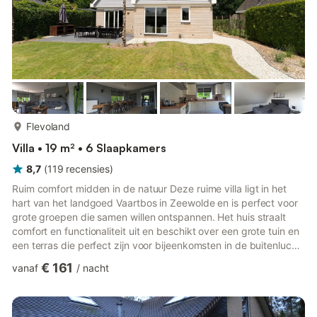
meer...
Flevoland
Villa • 19 m² • 6 Slaapkamers
8,7
(
119
recensies
)
Ruim comfort midden in de natuur Deze ruime villa ligt in het
hart van het landgoed Vaartbos in Zeewolde en is perfect voor
grote groepen die samen willen ontspannen. Het huis straalt
comfort en functionaliteit uit en beschikt over een grote tuin en
een terras die perfect zijn voor bijeenkomsten in de buitenlucht.
Een privétuinhuisje biedt een ontspannende sauna en
€ 161
vanaf
/
nacht
buitendouche voor momenten van rustige ontspanning, terwijl
het gedeelde zwembad, de tennisbaan en de speeltoestellen
ervoor zorgen dat zowel kinderen als volwassenen zich kunnen
vermaken. Of u nu een familie-uitje of een vakanti...